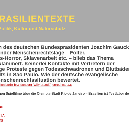
RASILIENTEXTE
Politik, Kultur und Naturschutz
uch des deutschen Bundespräsidenten Joachim Gauck
ender Menschenrechtslage – Folter,
Horror, Sklavenarbeit etc. – blieb das Thema
lammert. Keinerlei Kontakte mit Vertretern der
ge Proteste gegen Todesschwadronen und Blutbäde
s in Sao Paulo. Wie der deutsche evangelische
nschenrechtssituation bewertet.
afen berlin-brandenburg "willy brandt"
,
unrechtsstaat
en Spielfilme über die Olympia-Stadt Rio de Janeiro – Brasilien ist Testlabor d
40
R1A
T8