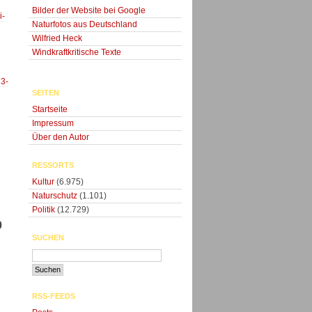
Bilder der Website bei Google
i-
Naturfotos aus Deutschland
Wilfried Heck
Windkraftkritische Texte
73-
SEITEN
Startseite
Impressum
Über den Autor
RESSORTS
Kultur
(6.975)
Naturschutz
(1.101)
Politik
(12.729)
0
SUCHEN
RSS-FEEDS