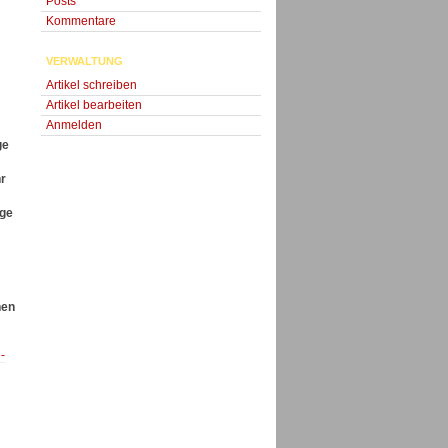
Posts
Kommentare
VERWALTUNG
Artikel schreiben
Artikel bearbeiten
Anmelden
ge
hr
ige
hen
-