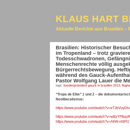
KLAUS HART B
Aktuelle Berichte aus Brasilien – 
Brasilien: Historischer Bes
im Tropenland – trotz gravier
Todesschwadronen, Gefängnis-
Menschenrechte völlig ausgek
Bürgerrechtsbewegung. Hefti
während des Gauck-Aufenthalt
Pastor Wolfgang Lauer die Me
tags:
bundespräsident gauck in brasilien 2013
,
flugh
“Tropa de Elite” 1 und 2 – die dokumentarisch
Neoliberalismus:
https://www.youtube.com/watch?v=eTJbVuyDh
https://www.youtube.com/watch?v=wBzYFBay
https://www.youtube.com/watch?v=A6W-nNPl1