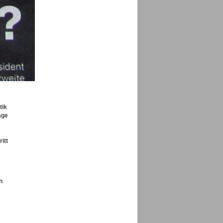
tik
age
itt
n