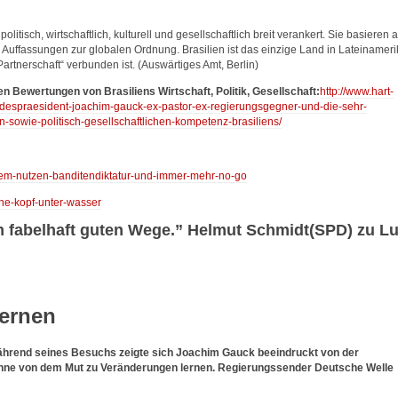
itisch, wirtschaftlich, kulturell und gesellschaftlich breit verankert. Sie basieren a
fassungen zur globalen Ordnung. Brasilien ist das einzige Land in Lateinameri
artnerschaft“ verbunden ist. (Auswärtiges Amt, Berlin)
 Bewertungen von Brasiliens Wirtschaft, Politik, Gesellschaft:
http://www.hart-
ndespraesident-joachim-gauck-ex-pastor-ex-regierungsgegner-und-die-sehr-
n-sowie-politisch-gesellschaftlichen-kompetenz-brasiliens/
/wem-nutzen-banditendiktatur-und-immer-mehr-no-go
mne-kopf-unter-wasser
em fabelhaft guten Wege.” Helmut Schmidt(SPD) zu Lu
lernen
ährend seines Besuchs zeigte sich Joachim Gauck beeindruckt von der
ne von dem Mut zu Veränderungen lernen. Regierungssender Deutsche Welle