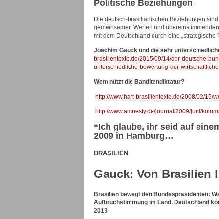
Politische Beziehungen
Die deutsch-brasilianischen Beziehungen sind pol
gemeinsamen Werten und übereinstimmenden Auf
mit dem Deutschland durch eine „strategische P
Joachim Gauck und die sehr unterschiedlichen
brasilientexte.de/2015/09/14/der-deutsche-bu
unterschiedliche-bewertung-der-wirtschaftliche
Wem nützt die Banditendiktatur?
http://www.hart-brasilientexte.de/2008/02/15
http://www.amnesty.de/journal/2009/juni/kolu
“Ich glaube, ihr seid auf ein
2009 in Hamburg…
BRASILIEN
Gauck: Von Brasilien 
Brasilien bewegt den Bundespräsidenten: W
Aufbruchstimmung im Land. Deutschland kön
2013