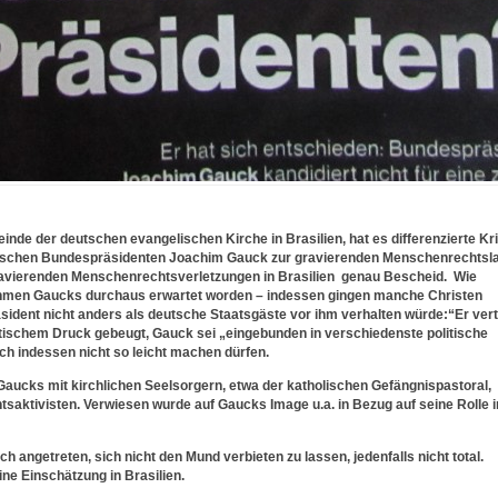
inde der deutschen evangelischen Kirche in Brasilien, hat es differenzierte Kri
deutschen Bundespräsidenten Joachim Gauck zur gravierenden Menschenrechtsl
ravierenden Menschenrechtsverletzungen in Brasilien genau Bescheid. Wie
ahmen Gaucks durchaus erwartet worden – indessen gingen manche Christen
ident nicht anders als deutsche Staatsgäste vor ihm verhalten würde:“Er vertr
olitischem Druck gebeugt, Gauck sei „eingebunden in verschiedenste politische
ch indessen nicht so leicht machen dürfen.
 Gaucks mit kirchlichen Seelsorgern, etwa der katholischen Gefängnispastoral,
saktivisten. Verwiesen wurde auf Gaucks Image u.a. in Bezug auf seine Rolle i
h angetreten, sich nicht den Mund verbieten zu lassen, jedenfalls nicht total.
ine Einschätzung in Brasilien.