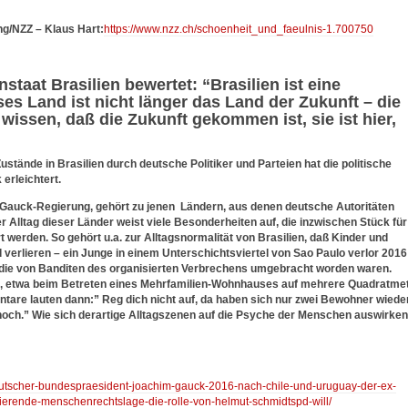
ng/NZZ – Klaus Hart:
https://www.nzz.ch/schoenheit_und_faeulnis-1.700750
aat Brasilien bewertet: “Brasilien ist eine
ses Land ist nicht länger das Land der Zukunft – die
wissen, daß die Zukunft gekommen ist, sie ist hier,
stände in Brasilien durch deutsche Politiker und Parteien hat die politische
 erleichtert.
l-Gauck-Regierung, gehört zu jenen Ländern, aus denen deutsche Autoritäten
 Alltag dieser Länder weist viele Besonderheiten auf, die inzwischen Stück für
 werden. So gehört u.a. zur Alltagsnormalität von Brasilien, daß Kinder und
verlieren – ein Junge in einem Unterschichtsviertel von Sao Paulo verlor 2016
, die von Banditen des organisierten Verbrechens umgebracht worden waren.
o, etwa beim Betreten eines Mehrfamilien-Wohnhauses auf mehrere Quadratme
are lauten dann:” Reg dich nicht auf, da haben sich nur zwei Bewohner wiede
 noch.” Wie sich derartige Alltagszenen auf die Psyche der Menschen auswirken
/deutscher-bundespraesident-joachim-gauck-2016-nach-chile-und-uruguay-der-ex-
vierende-menschenrechtslage-die-rolle-von-helmut-schmidtspd-will/