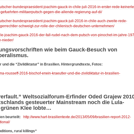
eutscher-bundespraesident-joachim-gauck-in-chile-juli-2016-in-erster-rede-keinerle
-gefuehrten-militaerputsch-gegen-die-allende-regierung-auf-di/
deutscher-bundespraesident-joachim-gauck-juli-2016-in-chile-auch-zweite-rede-
rgerrechtler-schweigt-zur-rolle-der-chilenisch-deutschen-unternehmen/
chile-joachim-gauck-2016-der-fall-rudel-nach-dem-putsch-von-pinochet-im-jahre-19
e-nieder/
tungsvorschriften wie beim Gauck-Besuch von
iberalismus.
und die “Zivildiktatur” in Brasilien. Hintergrundtexte, Fotos:
ma-rousseff-2016-bischof-erwin-kraeutler-und-die-zivildiktatur-in-brasilien-
verfault.” Weltsozialforum-Erfinder Oded Grajew 201
utschlands gesteuerter Mainstream noch die Lula-
 grünen Klee lobte…
en beurteilt:
http://www.hart-brasilientexte.de/2013/05/09/brasilien-report-2012-
ional/
itions, rural killings“