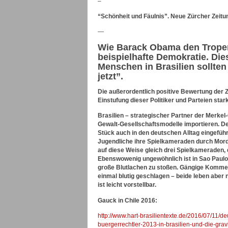
–
“Schönheit und Fäulnis”. Neue Zürcher Zeitu
—
Wie Barack Obama den Tropenst
beispielhafte Demokratie. Die
Menschen in Brasilien sollten 
jetzt”.
Die außerordentlich positive Bewertung der Zu
Einstufung dieser Politiker und Parteien stark
Brasilien – strategischer Partner der Merke
Gewalt-Gesellschaftsmodelle importieren. Der
Stück auch in den deutschen Alltag eingeführt
Jugendliche ihre Spielkameraden durch Mord 
auf diese Weise gleich drei Spielkameraden
Ebenswowenig ungewöhnlich ist in Sao Paul
große Blutlachen zu stoßen. Gängige Komment
einmal blutig geschlagen – beide leben aber
ist leicht vorstellbar.
Gauck in Chile 2016:
http://www.hart-brasilientexte.de/2016/07/11
buergerrechtler-2013-in-brasilien-und-die-gra