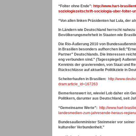
“Folter ohne Ende”:
http://www.hart-brasilie
soziologiezeitschrift-sociologia-uber-folter-u
“Von allen linken Präsidenten hat Lula, der a
In Ländern wie Deutschland herrscht nahezu 
Bevölkerungsmehrheit in Staaten wie Brasili
Die Rio-Äußerung 2010 von Bundesaußenmini
in Brasilien besonders aufhorchen ließ:”Erne
Partner” Deutschlands. Die Interessen reicht
eng verbunden sind.” (Tagesspiegel) Außenm
Kenntnis der gravierenden, von Staat und Re
Rückschlüsse auf aktuelle Politikziele in De
Scheiterhaufen in Brasilien:
http://www.deuts
dram:article_id=167263
Bemerkenswert ist, wieviel Lob daher ein Ge
Politikern, darunter aus Deutschland, seit Jah
“Gemeinsame Werte”:
http://www.hart-brasil
landesmedien-zum-jahresende-heraus-regierun
Bundesaußenminister Steinmeier vor seiner 
kultureller Verbundenheit.”