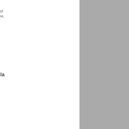
uf
ka,
la