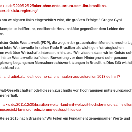
ntexte.de/2009/12/12/folter-ohne-ende-tortura-sem-fim-brasiliens-
nter-der-lula-regierung/
ls am wenigsten links eingeschätzt wird, die größten Erfolge.” Gregor Gysi
komplette Indifferenz, neoliberale Herzenskälte gegenüber dem Leiden der
en.
ster Guido Westerwelle(FDP), die wegen der grauenhaften Menschenrechtsla
ut lobte Westerwelle in seiner Rede Brasilien als wichtigen “strategischen
en weit über Wirtschaftsinteressen hinaus. “Wir wissen, dass wir im Geiste se
inister Westerwelle traf diese Bewertung vor dem Hintergrund sehr genauer
gierung begangenen Menschenrechtsverletzungen in Brasilien. Dies läßt wicht
utschland zu.
chlandradiokultur.de/moderne-scheiterhaufen-aus-autoreifen.1013.de.html?
walt-Gesellschaftsmodell diesen Zuschnitts von hochrangigen mitteleuropäisc
ren erhält.
ientexte.de/2011/12/30/brasilien-weiter-land-mit-weltweit-hochster-mord-zahl-stellen
gsprojekt-fur-mord-reduzierung-gestoppt-hies-es/
Reise 2015 nach Brasilien:”Wir teilen ein Fundament gemeinsamer Werte und