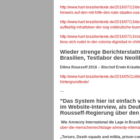
http://www.hart-brasilientexte.de/2016/07/12/d
hinweis-auf-den-mit-hilfe-des-nato-staates-usa
http://www.hart-brasilientexte.de/2016/07/13/
auffaellig-inhaltsleer-der-sog-ostdeutsche-bue
http://www.hart-brasilientexte.de/2016/07/13/
liess-sich-rudel-in-der-colonia-dignidad-in-chil
Wieder strenge Berichterstat
Brasilien, Testlabor des Neol
Dilma Rousseff 2016 – Bischof Erwin Kräutler 
http://www.hart-brasilientexte.de/2016/05/11/dil
hintergrundtexte/
—
”Das System hier ist einfach 
im Website-Interview, als De
Rousseff-Regierung über den
Wie Amnesty International die Lage in Brasili
uber-die-menschenrechtslage-amnesty-internat
„Torture, Death squads and militia, prison cond