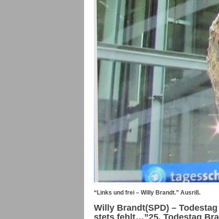
“Links und frei – Willy Brandt.” Ausriß.
Willy Brandt(SPD) – Todestag 
stets fehlt…”25. Todestag Bra