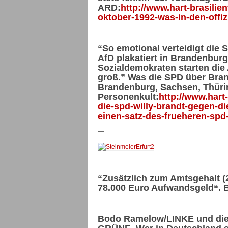
ARD:
http://www.hart-brasilie
oktober-1992-was-in-den-offiz
–
“So emotional verteidigt die 
AfD plakatiert in Brandenburg
Sozialdemokraten starten die 
groß.” Was die SPD über Bra
Brandenburg, Sachsen, Thürin
Personenkult:
http://www.hart-
die-spd-willy-brandt-gegen-di
einen-satz-des-frueheren-spd-
—
“Zusätzlich zum Amtsgehalt 
78.000 Euro Aufwandsgeld“. 
Bodo Ramelow/LINKE und die 