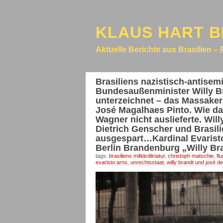
KLAUS HART B
Aktuelle Berichte aus Brasilien – 
Brasiliens nazistisch-antisemi
Bundesaußenminister Willy Br
unterzeichnet – das Massaker
José Magalhaes Pinto. Wie da
Wagner nicht auslieferte. Wil
Dietrich Genscher und Brasil
ausgespart…Kardinal Evarist
Berlin Brandenburg „Willy Br
tags:
brasiliens militärdiktatur
,
christoph matschie
,
fl
evaristo arns
,
unrechtsstaat
,
willy brandt und josé d