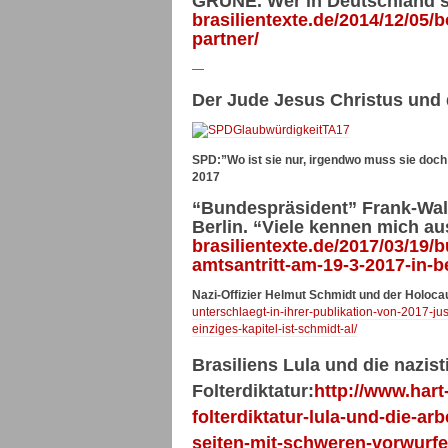
GRÜNE. Wer in Deutschland st
brasilientexte.de/2014/12/05
partner/
—
Der Jude Jesus Christus und
SPD:”Wo ist sie nur, irgendwo muss sie doch
2017
“Bundespräsident” Frank-Walt
Berlin. “Viele kennen mich a
brasilientexte.de/2017/03/19/
amtsantritt-am-19-3-2017-in-be
Nazi-Offizier Helmut Schmidt und der Holoca
unterschlaegt-in-ihrer-publikation-von-2017-j
einziges-kapitel-ist-schmidt-al/
Brasiliens Lula und die nazist
Folterdiktatur:
http://www.hart-
folterdiktatur-lula-und-die-ar
seiten-mit-schweren-vorwurfe