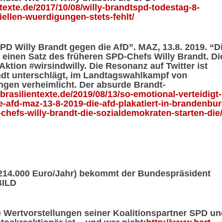
ntexte.de/2017/10/08/willy-brandtspd-todestag-8-
iellen-wuerdigungen-stets-fehlt/
SPD Willy Brandt gegen die AfD”. MAZ, 13.8. 2019. “D
 einen Satz des früheren SPD-Chefs Willy Brandt. Di
Aktion #wirsindwilly. Die Resonanz auf Twitter ist
ndt unterschlägt, im Landtagswahlkampf von
gen verheimlicht. Der absurde Brandt-
brasilientexte.de/2019/08/13/so-emotional-verteidigt-
e-afd-maz-13-8-2019-die-afd-plakatiert-in-brandenbur
chefs-willy-brandt-die-sozialdemokraten-starten-die
(214.000 Euro/Jahr) bekommt der Bundespräsident
BILD
Wertvorstellungen seiner Koalitionspartner SPD un