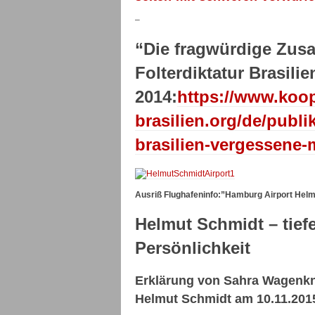
–
“Die fragwürdige Zusa
Folterdiktatur Brasili
2014:
https://www.koop
brasilien.org/de/publi
brasilien-vergessene-m
Ausriß Flughafeninfo:”Hamburg Airport Helm
Helmut Schmidt – tief
Persönlichkeit
Erklärung von Sahra Wagenkn
Helmut Schmidt am 10.11.2015