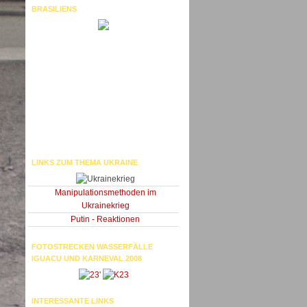
BRASILIENS
LINKS ZUM THEMA UKRAINE
Manipulationsmethoden im
Ukrainekrieg
Putin - Reaktionen
FOTOSTRECKEN WASSERFÄLLE
IGUACU UND KARNEVAL 2008
'
INTERESSANTE LINKS