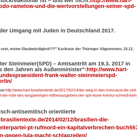
ockreaktionär ist – und wer nicht:
http://www.hart-
/bodo-ramelow-und-die-wertvorstellungen-seiner-spd-
 der Umgang mit Juden in Deutschland 2017.
 sein, meine Glaubwürdigkeit?!?” Karikatur der Thüringer Allgemeinen, 18.12.
er Steinmeier(SPD) – Amtsantritt am 19.3. 2017 in
us den Jahren als Außenminister”:
http://www.hart-
bundespraesident-frank-walter-steinmeierspd-
rlin/
ust
:
http://www.hart-brasilientexte.de/2017/02/14/der-weg-in-den-holocaust-die-zeit-
ust-die-rolle-des-langjaehrigen-mitherausgebers-der-spd-ikone-helmut-schmidt-kein
isch-antisemitisch orientierte
brasilientexte.de/2014/02/12/brasilien-die-
beiterpartei-pt-rufmord-ein-kapitalverbrechen-buch55
n-gegen-lula-macht-schlagzeilen/