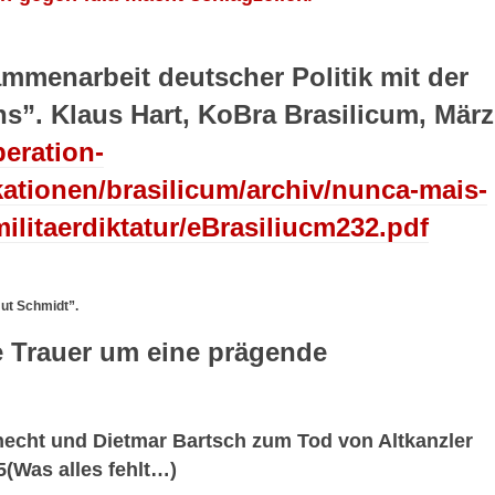
mmenarbeit deutscher Politik mit der
ens”. Klaus Hart, KoBra Brasilicum, März
eration-
kationen/brasilicum/archiv/nunca-mais-
ilitaerdiktatur/eBrasiliucm232.pdf
ut Schmidt”.
e Trauer um eine prägende
echt und Dietmar Bartsch zum Tod von Altkanzler
(Was alles fehlt…)