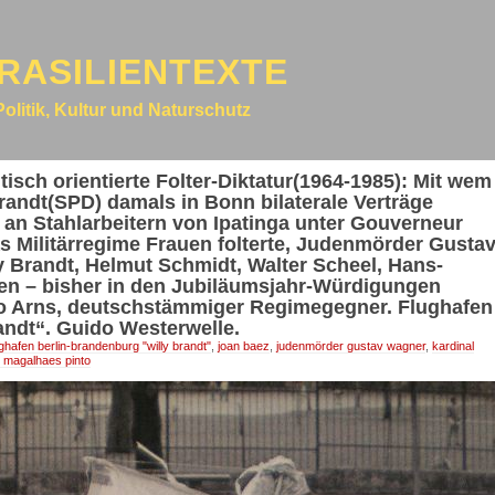
RASILIENTEXTE
Politik, Kultur und Naturschutz
tisch orientierte Folter-Diktatur(1964-1985): Mit wem
andt(SPD) damals in Bonn bilaterale Verträge
 an Stahlarbeitern von Ipatinga unter Gouverneur
s Militärregime Frauen folterte, Judenmörder Gusta
ly Brandt, Helmut Schmidt, Walter Scheel, Hans-
ien – bisher in den Jubiläumsjahr-Würdigungen
o Arns, deutschstämmiger Regimegegner. Flughafen
andt“. Guido Westerwelle.
ughafen berlin-brandenburg "willy brandt"
,
joan baez
,
judenmörder gustav wagner
,
kardinal
e magalhaes pinto