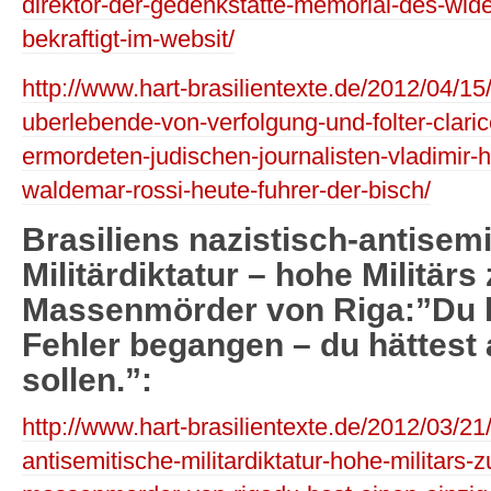
direktor-der-gedenkstatte-memorial-des-wide
bekraftigt-im-websit/
http://www.hart-brasilientexte.de/2012/04/15/b
uberlebende-von-verfolgung-und-folter-clari
ermordeten-judischen-journalisten-vladimir
waldemar-rossi-heute-fuhrer-der-bisch/
Brasiliens nazistisch-antisemi
Militärdiktatur – hohe Militär
Massenmörder von Riga:”Du h
Fehler begangen – du hättest 
sollen.”:
http://www.hart-brasilientexte.de/2012/03/21/
antisemitische-militardiktatur-hohe-militars-