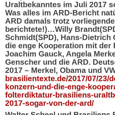
Uraltbekanntes im Juli 2017 
Was alles im ARD-Bericht natü
ARD damals trotz vorliegende
berichtete!)…Willy Brandt(SP
Schmidt(SPD), Hans-Dietrich
die enge Kooperation mit der F
Joachim Gauck, Angela Merke
Genscher und die ARD. Deuts
2017 – Merkel, Obama und VW
brasilientexte.de/2017/07/23/
konzern-und-die-enge-koopera
folterdiktatur-brasiliens-uralt
2017-sogar-von-der-ard/
Walter Scheel und Brasiliens F