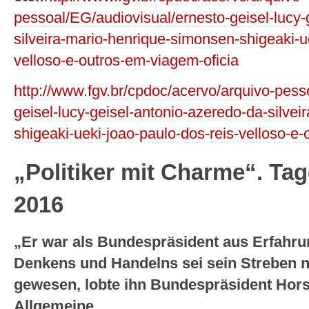
pessoal/EG/audiovisual/ernesto-geisel-lucy-
silveira-mario-henrique-simonsen-shigeaki-u
velloso-e-outros-em-viagem-oficia
http://www.fgv.br/cpdoc/acervo/arquivo-pess
geisel-lucy-geisel-antonio-azeredo-da-silve
shigeaki-ueki-joao-paulo-dos-reis-velloso-
„Politiker mit Charme“. Tag
2016
„Er war als Bundespräsident aus Erfahr
Denkens und Handelns sei sein Streben n
gewesen, lobte ihn Bundespräsident Hor
Allgemeine.