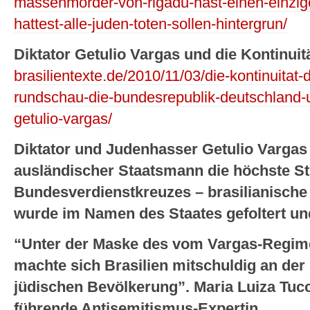
massenmorder-von-rigadu-hast-einen-einzig
hattest-alle-juden-toten-sollen-hintergrun/
Diktator Getulio Vargas und die Kontinuitä
brasilientexte.de/2010/11/03/die-kontinuitat-d
rundschau-die-bundesrepublik-deutschland-u
getulio-vargas/
Diktator und Judenhasser Getulio Vargas e
ausländischer Staatsmann die höchste St
Bundesverdienstkreuzes – brasilianische 
wurde im Namen des Staates gefoltert u
“Unter der Maske des vom Vargas-Regime
machte sich Brasilien mitschuldig an de
jüdischen Bevölkerung”. Maria Luiza Tucc
führende Antisemitismus-Expertin.