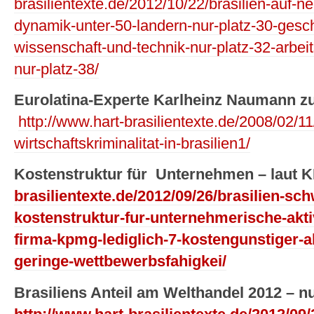
brasilientexte.de/2012/10/22/brasilien-auf-n
dynamik-unter-50-landern-nur-platz-30-gesch
wissenschaft-und-technik-nur-platz-32-arbe
nur-platz-38/
Eurolatina-Experte Karlheinz Naumann z
http://www.hart-brasilientexte.de/2008/02/1
wirtschaftskriminalitat-in-brasilien1/
Kostenstruktur für Unternehmen – laut 
brasilientexte.de/2012/09/26/brasilien-sch
kostenstruktur-fur-unternehmerische-aktiv
firma-kpmg-lediglich-7-kostengunstiger-al
geringe-wettbewerbsfahigkei/
Brasiliens Anteil am Welthandel 2012 – nu