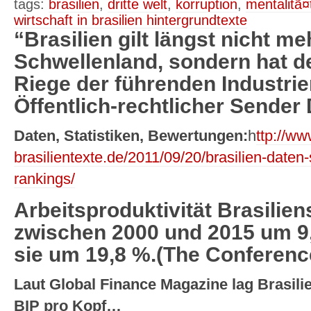
tags:
brasilien
,
dritte welt
,
korruption
,
mentalitã¤
wirtschaft in brasilien hintergrundtexte
“Brasilien gilt längst nicht me
Schwellenland, sondern hat d
Riege der führenden Industrie
Öffentlich-rechtlicher Sender
Daten, Statistiken, Bewertungen:
h
ttp://ww
brasilientexte.de/2011/09/20/brasilien-daten
rankings/
Arbeitsproduktivität Brasilie
zwischen 2000 und 2015 um 9,5
sie um 19,8 %.(The Conferenc
Laut Global Finance Magazine lag Brasili
BIP pro Kopf…