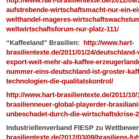
http://www.hart-brasilientexte.de/2012/09/
aufstrebende-wirtschaftsmacht-nur-ein-ei
welthandel-mageres-wirtschaftswachstum-
weltwirtschaftsforum-nur-platz-111/
“Kaffeeland” Brasilien:
http://www.hart-
brasilientexte.de/2011/01/24/deutschland-
export-weit-mehr-als-kaffee-erzeugerlande
nummer-eins-deutschland-ist-groster-kaff
technologien-die-qualitatskontrol/
http://www.hart-brasilientexte.de/2011/10/1
brasilienneuer-global-playerder-brasilian
unbeschadet-durch-die-wirtschaftskrise-2
Industriellenverband FIESP zu Wettbewer
brasilientexte.de/2012/03/09/brasiliens-fu