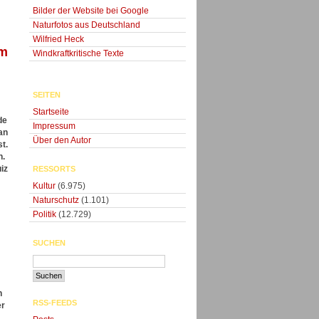
Bilder der Website bei Google
Naturfotos aus Deutschland
Wilfried Heck
im
Windkraftkritische Texte
SEITEN
Startseite
de
Impressum
an
Über den Autor
t.
n.
iz
RESSORTS
Kultur
(6.975)
Naturschutz
(1.101)
Politik
(12.729)
SUCHEN
n
RSS-FEEDS
er