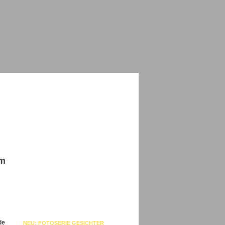
im
de
NEU: FOTOSERIE GESICHTER