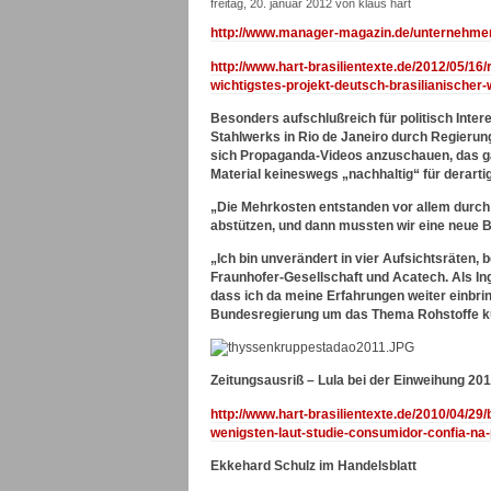
freitag, 20. januar 2012 von klaus hart
http://www.manager-magazin.de/unternehmen
http://www.hart-brasilientexte.de/2012/05/16
wichtigstes-projekt-deutsch-brasilianischer
Besonders aufschlußreich für politisch Intere
Stahlwerks in Rio de Janeiro durch Regieru
sich Propaganda-Videos anzuschauen, das gan
Material keineswegs „nachhaltig“ für derart
„Die Mehrkosten entstanden vor allem durch 
abstützen, und dann mussten wir eine neue B
„Ich bin unverändert in vier Aufsichtsräten
Fraunhofer-Gesellschaft und Acatech. Als Ing
dass ich da meine Erfahrungen weiter einbri
Bundesregierung um das Thema Rohstoffe 
Zeitungsausriß – Lula bei der Einweihung 201
http://www.hart-brasilientexte.de/2010/04/2
wenigsten-laut-studie-consumidor-confia-na-p
Ekkehard Schulz im Handelsblatt