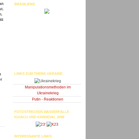
an
BRASILIENS
t.
n.
iz
LINKS ZUM THEMA UKRAINE
n
er
Manipulationsmethoden im
Ukrainekrieg
Putin - Reaktionen
FOTOSTRECKEN WASSERFÄLLE
IGUACU UND KARNEVAL 2008
'
INTERESSANTE LINKS