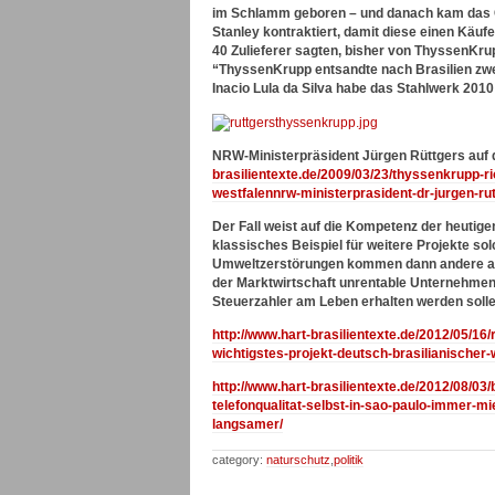
im Schlamm geboren – und danach kam das 
Stanley kontraktiert, damit diese einen Käufe
40 Zulieferer sagten, bisher von ThyssenKru
“ThyssenKrupp entsandte nach Brasilien zwe
Inacio Lula da Silva habe das Stahlwerk 2010
NRW-Ministerpräsident Jürgen Rüttgers auf 
brasilientexte.de/2009/03/23/thyssenkrupp-ri
westfalennrw-ministerprasident-dr-jurgen-rut
Der Fall weist auf die Kompetenz der heutig
klassisches Beispiel für weitere Projekte so
Umweltzerstörungen kommen dann andere auf, 
der Marktwirtschaft unrentable Unternehmen,
Steuerzahler am Leben erhalten werden solle
http://www.hart-brasilientexte.de/2012/05/16
wichtigstes-projekt-deutsch-brasilianischer
http://www.hart-brasilientexte.de/2012/08/0
telefonqualitat-selbst-in-sao-paulo-immer-m
langsamer/
category:
naturschutz
,
politik