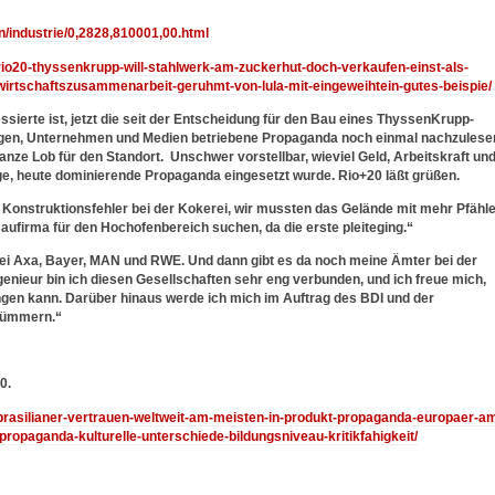
/industrie/0,2828,810001,00.html
/rio20-thyssenkrupp-will-stahlwerk-am-zuckerhut-doch-verkaufen-einst-als-
-wirtschaftszusammenarbeit-geruhmt-von-lula-mit-eingeweihtein-gutes-beispie/
ssierte ist, jetzt die seit der Entscheidung für den Bau eines ThyssenKrupp-
ngen, Unternehmen und Medien betriebene Propaganda noch einmal nachzulese
ze Lob für den Standort. Unschwer vorstellbar, wieviel Geld, Arbeitskraft un
ige, heute dominierende Propaganda eingesetzt wurde. Rio+20 läßt grüßen.
Konstruktionsfehler bei der Kokerei, wir mussten das Gelände mit mehr Pfähl
aufirma für den Hochofenbereich suchen, da die erste pleiteging.“
, bei Axa, Bayer, MAN und RWE. Und dann gibt es da noch meine Ämter bei der
enieur bin ich diesen Gesellschaften sehr eng verbunden, und ich freue mich,
ngen kann. Darüber hinaus werde ich mich im Auftrag des BDI und der
kümmern.“
0.
9/brasilianer-vertrauen-weltweit-am-meisten-in-produkt-propaganda-europaer-a
ropaganda-kulturelle-unterschiede-bildungsniveau-kritikfahigkeit/