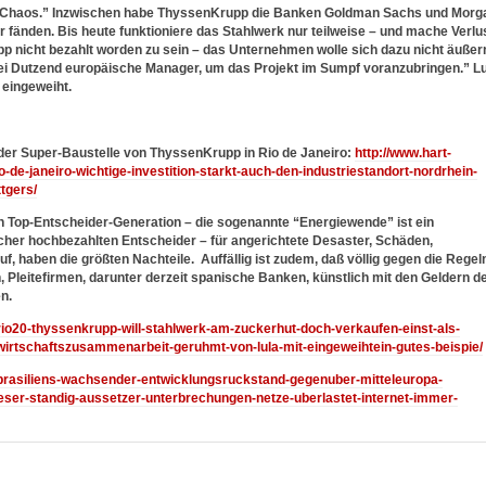
Chaos.” Inzwischen habe ThyssenKrupp die Banken Goldman Sachs und Morg
r fänden. Bis heute funktioniere das Stahlwerk nur teilweise – und mache Verlus
pp nicht bezahlt worden zu sein – das Unternehmen wolle sich dazu nicht äußer
i Dutzend europäische Manager, um das Projekt im Sumpf voranzubringen.” Lu
 eingeweiht.
der Super-Baustelle von ThyssenKrupp in Rio de Janeiro:
http://www.hart-
o-de-janeiro-wichtige-investition-starkt-auch-den-industriestandort-nordrhein-
tgers/
en Top-Entscheider-Generation – die sogenannte “Energiewende” ist ein
lcher hochbezahlten Entscheider – für angerichtete Desaster, Schäden,
haben die größten Nachteile. Auffällig ist zudem, daß völlig gegen die Regel
 Pleitefirmen, darunter derzeit spanische Banken, künstlich mit den Geldern d
n.
/rio20-thyssenkrupp-will-stahlwerk-am-zuckerhut-doch-verkaufen-einst-als-
-wirtschaftszusammenarbeit-geruhmt-von-lula-mit-eingeweihtein-gutes-beispie/
3/brasiliens-wachsender-entwicklungsruckstand-gegenuber-mitteleuropa-
ieser-standig-aussetzer-unterbrechungen-netze-uberlastet-internet-immer-