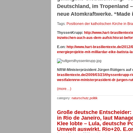
Deutschland, im Tropenland 
neue Atomkraftwerke. “Made
Tags:
Positionen der katholischen Kirche in Br
ThyssenKrupp:
http://www.hart-brasilientex
inzwischen-auch-aus-dem-aufsichtsrat-befo
E.on:
http://www.hart-brasilientexte.de/2012/
energieprojekte-mit-milliardar-eike-batista-
NRW-Ministerpräsident Jürgen Rüttgers auf 
brasilientexte.de/2009/03/23/thyssenkrupp-ri
westfalennrw-ministerprasident-dr-jurgen-rut
(more…)
category:
naturschutz
,
politik
Große deutsche Entscheider:
in Rio de Janeiro, laut Mana
Klee lobte – Lula, deutsche P
Umwelt auswirkt. Rio+20. E.on