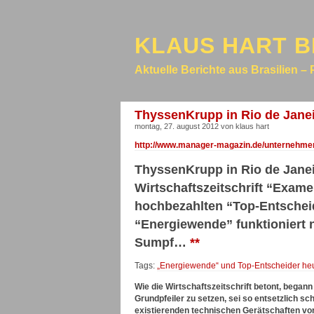
KLAUS HART B
Aktuelle Berichte aus Brasilien – 
ThyssenKrupp in Rio de Janei
montag, 27. august 2012 von klaus hart
http://www.manager-magazin.de/unternehmen
ThyssenKrupp in Rio de Janei
Wirtschaftszeitschrift “Exame
hochbezahlten “Top-Entscheid
“Energiewende” funktioniert
Sumpf…
**
Tags:
„Energiewende“ und Top-Entscheider he
Wie die Wirtschaftszeitschrift betont, began
Grundpfeiler zu setzen, sei so entsetzlich sch
existierenden technischen Gerätschaften vo