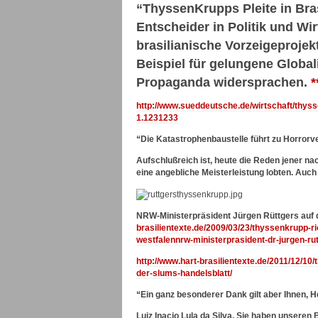
“ThyssenKrupps Pleite in Bra
Entscheider in Politik und Wi
brasilianische Vorzeigeprojek
Beispiel für gelungene Global
Propaganda widersprachen.
*
http://www.sueddeutsche.de/wirtschaft/thyss
1.1231233
“Die Katastrophenbaustelle führt zu Horrorve
Aufschlußreich ist, heute die Reden jener na
eine angebliche Meisterleistung lobten. Auch
NRW-Ministerpräsident Jürgen Rüttgers auf 
brasilientexte.de/2009/03/23/thyssenkrupp-ri
westfalennrw-ministerprasident-dr-jurgen-rut
http://www.hart-brasilientexte.de/2011/12/10
der-slums-handelsblatt/
“Ein ganz besonderer Dank gilt aber Ihnen, H
Luiz Inacio Lula da Silva. Sie haben unseren