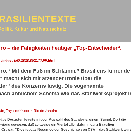
RASILIENTEXTE
Politik, Kultur und Naturschutz
ro – die Fähigkeiten heutiger „Top-Entscheider“.
/industrie/0,2828,852177,00.html
ro: “Mit dem Fuß im Schlamm.” Brasiliens führende
” macht sich mit ätzender Ironie über die
er” des Konzerns lustig. Die sogenannte
 nach ähnlichem Schema wie das Stahlwerksprojekt 
ute
,
ThyssenKrupp in Rio de Janeiro
n das Desaster bereits mit der Auswahl des Standorts, einem Sumpf. Dort die
wierig gewesen, daß zeitweise ein Viertel aller dafür in ganz Brasilien
r Ort war. “Dies ist das Resümee der Geschichte von CSA – das Stahlwerk wur