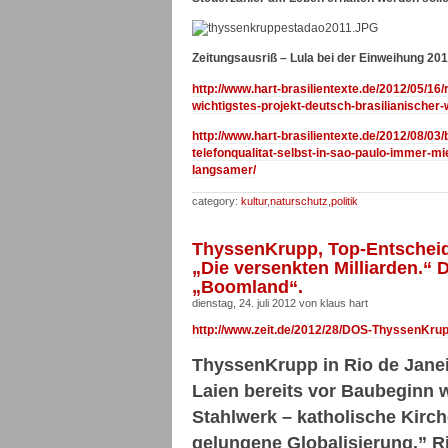
Zeitungsausriß – Lula bei der Einweihung 201
http://www.hart-brasilientexte.de/2012/05/16
wichtigstes-projekt-deutsch-brasilianischer
http://www.hart-brasilientexte.de/2012/08/0
telefonqualitat-selbst-in-sao-paulo-immer-m
langsamer/
category:
kultur
,
naturschutz
,
politik
ThyssenKrupp, Top-Entscheider
„Die versenkten Milliarden.“ 
„Boomland“.
dienstag, 24. juli 2012 von klaus hart
http://www.zeit.de/2012/28/DOS-ThyssenKru
ThyssenKrupp in Rio de Janeir
Laien bereits vor Baubeginn w
Stahlwerk – katholische Kirch
gelungene Globalisierung.” Ri