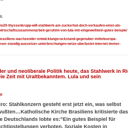
0.
/rio20-thyssenkrupp-will-stahlwerk-am-zuckerhut-doch-verkaufen-einst-als-
-wirtschaftszusammenarbeit-geruhmt-von-lula-mit-eingeweihtein-gutes-beispie/
3/brasiliens-wachsender-entwicklungsruckstand-gegenuber-mitteleuropa-
ieser-standig-aussetzer-unterbrechungen-netze-uberlastet-internet-immer-
 und neoliberale Politik heute, das Stahlwerk in Ri
Die Zeit mit Uraltbekanntem. Lula und sein
pp
o: Stahlkonzern gesteht erst jetzt ein, was selbst
ußten…Katholische Kirche Brasiliens kritisierte das
e Deutschlands lobte es:”Ein gutes Beispiel für
chtigstellungen verboten. Soziale Kosten in