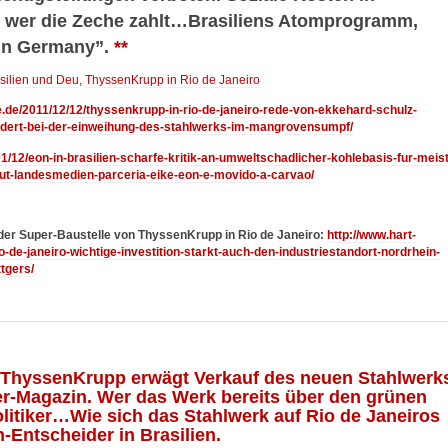
– wer die Zeche zahlt…Brasiliens Atomprogramm,
 in Germany”.
**
asilien und Deu
,
ThyssenKrupp in Rio de Janeiro
te.de/2011/12/12/thyssenkrupp-in-rio-de-janeiro-rede-von-ekkehard-schulz-
rdert-bei-der-einweihung-des-stahlwerks-im-mangrovensumpf/
01/12/eon-in-brasilien-scharfe-kritik-an-umweltschadlicher-kohlebasis-fur-meis
laut-landesmedien-parceria-eike-eon-e-movido-a-carvao/
der Super-Baustelle von ThyssenKrupp in Rio de Janeiro:
http://www.hart-
o-de-janeiro-wichtige-investition-starkt-auch-den-industriestandort-nordrhein-
tgers/
 ThyssenKrupp erwägt Verkauf des neuen Stahlwerk
ger-Magazin. Wer das Werk bereits über den grünen
olitiker…Wie sich das Stahlwerk auf Rio de Janeiros
-Entscheider in Brasilien.