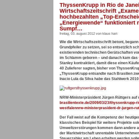
ThyssenKrupp in Rio de Janei
Wirtschaftszeitschrift „Exame
hochbezahlten „Top-Entscheid
„Energiewende“ funktioniert
Sumpf…
freitag, 03. august 2012 von klaus hart
Wie die Wirtschaftszeitschrift betont, began
Grundpfeiler zu setzen, sei so entsetzlich sch
existierenden technischen Gerätschaften vo
im Schlamm geboren – und danach kam das 
Stanley kontraktiert, damit diese einen Käufe
40 Zulieferer sagten, bisher von ThyssenKru
„ThyssenKrupp entsandte nach Brasilien zwe
Inacio Lula da Silva habe das Stahlwerk 2010
NRW-Ministerpräsident Jürgen Rüttgers auf 
brasilientexte.de/2009/03/23/thyssenkrupp-ri
westfalennrw-ministerprasident-dr-jurgen-rut
Der Fall weist auf die Kompetenz der heutig
klassisches Beispiel für weitere Projekte so
Umweltzerstörungen kommen dann andere auf, 
der Marktwirtschaft unrentable Unternehmen,
Steuerzahler am Leben erhalten werden solle