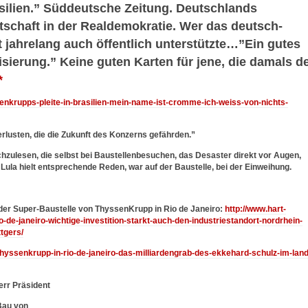
silien.” Süddeutsche Zeitung. Deutschlands
rtschaft in der Realdemokratie. Wer das deutsch-
t jahrelang auch öffentlich unterstützte…”Ein gutes
isierung.” Keine guten Karten für jene, die damals d
*
enkrupps-pleite-in-brasilien-mein-name-ist-cromme-ich-weiss-von-nichts-
rlusten, die die Zukunft des Konzerns gefährden.”
chzulesen, die selbst bei Baustellenbesuchen, das Desaster direkt vor Augen,
 Lula hielt entsprechende Reden, war auf der Baustelle, bei der Einweihung.
der Super-Baustelle von ThyssenKrupp in Rio de Janeiro:
http://www.hart-
o-de-janeiro-wichtige-investition-starkt-auch-den-industriestandort-nordrhein-
tgers/
/thyssenkrupp-in-rio-de-janeiro-das-milliardengrab-des-ekkehard-schulz-im-land
err Präsident
 Bau von