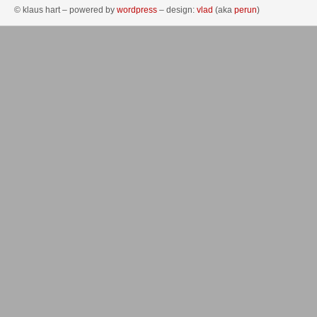
© klaus hart – powered by
wordpress
– design:
vlad
(aka
perun
)