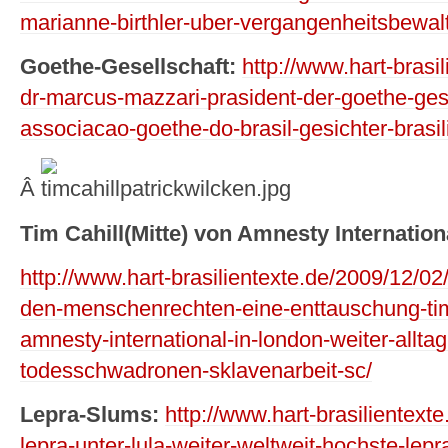
marianne-birthler-uber-vergangenheitsbewalti
Goethe-Gesellschaft:
http://www.hart-brasi
dr-marcus-mazzari-prasident-der-goethe-gese
associacao-goethe-do-brasil-gesichter-brasil
Â
Tim Cahill(Mitte) von Amnesty Internatio
http://www.hart-brasilientexte.de/2009/12/02/
den-menschenrechten-eine-enttauschung-tim-
amnesty-international-in-london-weiter-alltagl
todesschwadronen-sklavenarbeit-sc/
Lepra-Slums:
http://www.hart-brasilientexte
lepra-unter-lula-weiter-weltweit-hochste-lepr