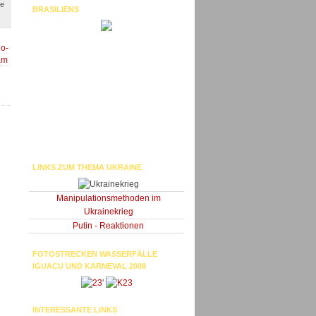
ie
BRASILIENS
io-
am
LINKS ZUM THEMA UKRAINE
Manipulationsmethoden im
Ukrainekrieg
Putin - Reaktionen
FOTOSTRECKEN WASSERFÄLLE
IGUACU UND KARNEVAL 2008
'
INTERESSANTE LINKS