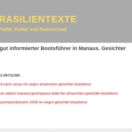
RASILIENTEXTE
Politik, Kultur und Naturschutz
gut informierter Bootsführer in Manaus. Gesichter
92-99742380
oot-nach-cacau-rio-negro-amazonien-gesichter-brasiliens/
aulo-adario-manaus-greenpeace-leiter-fur-amazonien-gesichter-brasiliens/
mazonasindianerin-2009-rio-negro-gesichter-brasiliens/