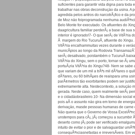
suficientes para garantir vida digna para toda
trabalhar nas obras deconstruçáo da usina. A 
agredida pelos antros do narcotrÃ¡fico e da pro
de Moz náo foiprogramada nenhuma audiÃªncia 
Belo Monte for executado. Os afluentes do Xin
daagricultura familiar perderÃ¡ a base de sua 
interior é ignorado!7- O que serÃ¡ de VitÃ³ri
Ã margem do Rio TucuruÃ­, afluente do Xingu. 
VitÃ³ria encalhammuitas vezes durante o veráo 
municÃ­pios ao longo da Rodovia TransamazÃ´n
serÃ¡ desativado, poistambém o TucuruÃ­ baixa
VitÃ³ria do Xingu, sem o porto, tornar-se-Ã¡ 
portuÃ¡ria VitÃ³ria do Xingu?48- Nem se sabe a
que variam de um mil a trÃªs mil dÃ³lares o qui
dÃ³lares, ou 60 bilhÃµes de reaispara uma us
parÃ¢metros táo exorbitantes podem ser justifi
extremamente alta. Nestecontexto, a soluçáo m
gerada. Neste caso, quem realmente serÃ¡ pen
e o cidadáobrasileiro.10- Na dimensáo social 
pois aÃ­ o assunto náo gira em torno de energ
derivaçáo, masde pessoas humanas de carne e 
Náo queria que o Governo de Vossa ExcelÃªnc
unstempos para cÃ¡, jÃ¡ começou a sucumbir Ã 
deserto como jÃ¡ pode ser verificado emalgum
intuito de evitar o pior e de salvaguardar umÃ
consequÃªnciasnefastas e irreversÃ­veis. Em ve