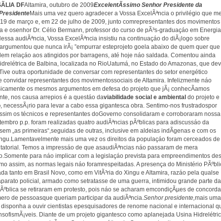
ÃLIA DF
Altamira, outubro de 2009
ExcelentÃ­ssimo Senhor Presidente da
Presidente
Mais uma vez quero agradecer a Vossa ExcelÃªncia o privilégio que m
19 de março e, em 22 de julho de 2009, junto comrepresentantes dos movimentos
ca e osenhor Dr. Célio Bermann, professor do curso de pÃ³s-graduaçáo em Energia
Nessa audiÃªncia, Vossa ExcelÃªncia insistiu na continuaçáo do diÃ¡logo sobre
e argumentou que nunca irÃ¡ ”empurrar esteprojeto goela abaixo de quem quer que
ilem relaçáo aos atingidos por barragens, até hoje náo saldada. Comentou ainda
idrelétrica de Balbina, localizada no RioUatumá, no Estado do Amazonas, que de
Tive outra oportunidade de conversar com representantes do setor energético
e convidar representantes dos movimentossociais de Altamira. Infelizmente náo
sicamente os mesmos argumentos em defesa do projeto que jÃ¡ conhecÃ­amos
nte, nos causa arrepios é a questáo da
viabilidade social e ambiental
do projeto e
o
, necessÃ¡rio para levar a cabo essa gigantesca obra. Sentimo-nos frustradospor
ssim os técnicos e representantes doGoverno consolidaram e corroboraram nossa
etembro p.p. foram realizadas quatro audiÃªncias pÃºblicas para adiscussáo da
sem „as primeiras“,seguidas de outras, inclusive em aldeias indÃ­genas e com os
ingu.Lamentavelmente mais uma vez os direitos da populaçáo foram cerceados de
o ditatorial. Temos a impressáo de que asaudiÃªncias náo passaram de mera
ido.Somente para náo implicar com a legislaçáo prevista para empreendimentos des
Mesmo assim, as normas legais náo foramrespeitadas. A presença do Ministério PÃºbl
itada tanto em Brasil Novo, como em VitÃ³ria do Xingu e Altamira, razáo pela qualse
aparato policial, armado como setratasse de uma guerra, intimidou grande parte da
ºblica se retiraram em protesto, pois náo se acharam emcondiçÃµes de concorda
ºmero de pessoasque queriam participar da audiÃªncia.
Senhor presidente,
mais uma
e disponha a ouvir cientistas epesquisadores de renome nacional e internacional q
sofismÃ¡veis. Diante de um projeto gigantesco como aplanejada Usina Hidrelétri