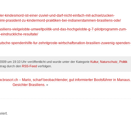
der-kindesmord-ist-einer-zuviel-und-darf-nicht-einfach-mit-achselzucken-
mi-prasident-zu-kindermord-praktiken-bei-indianerstammen-brasiliens-ode/
rasiliens-vielgelobte-umweltpolitik-und-das-hochgelobte-g-7-pilotprogramm-zum-
eindruckliche-resultate/
eutsche-spendenhilfe-fur-zehntgroste-wirtschaftsnation-brasilien-zuwenig-spenden-
009 um 19:10 Uhr veröffentlicht und wurde unter der Kategorie
Kultur
,
Naturschutz
,
Politik
ntrag durch den
RSS-Feed
verfolgen.
w.brascri.ch
–
Mario, scharf beobachtender, gut informierter Bootsführer in Manaus.
Gesichter Brasiliens.
»
iert.