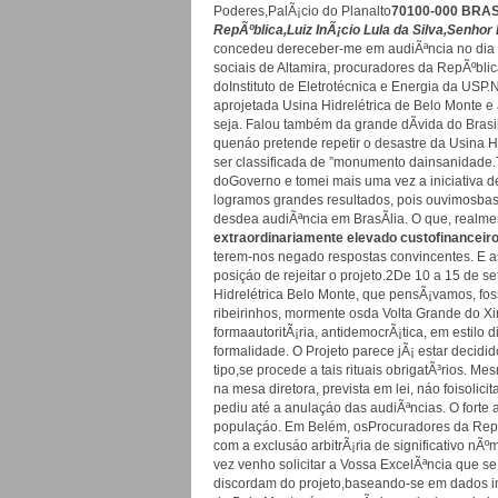
Poderes,PalÃ¡cio do Planalto
70100-000 BRAS
RepÃºblica,
Luiz InÃ¡cio Lula da Silva,
Senhor 
concedeu dereceber-me em audiÃªncia no dia 
sociais de Altamira, procuradores da RepÃºbli
doInstituto de Eletrotécnica e Energia da USP.
aprojetada Usina Hidrelétrica de Belo Monte 
seja. Falou também da grande dÃ­vida do Bras
quenáo pretende repetir o desastre da Usina H
ser classificada de ”monumento dainsanidade.
doGoverno e tomei mais uma vez a iniciativa d
logramos grandes resultados, pois ouvimosba
desdea audiÃªncia em BrasÃ­lia. O que, realme
extraordinariamente elevado custo
financeir
terem-nos negado respostas convincentes. E a
posiçáo de rejeitar o projeto.2De 10 a 15 de s
Hidrelétrica Belo Monte, que pensÃ¡vamos, fos
ribeirinhos, mormente osda Volta Grande do X
formaautoritÃ¡ria, antidemocrÃ¡tica, em estil
formalidade. O Projeto parece jÃ¡ estar decid
tipo,se procede a tais rituais obrigatÃ³rios. 
na mesa diretora, prevista em lei, náo foisolic
pediu até a anulaçáo das audiÃªncias. O forte 
populaçáo. Em Belém, osProcuradores da RepÃ
com a exclusáo arbitrÃ¡ria de significativo nÃ
vez venho solicitar a Vossa ExcelÃªncia que s
discordam do projeto,baseando-se em dados in