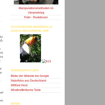
Manipulationsmethoden im
Ukrainekrieg
e
Putin - Reaktionen
.
FOTOSTRECKEN WASSERFÄLLE
IGUACU UND KARNEVAL 2008
ráo
dÃ­
m
eis
ros
o
'
de
INTERESSANTE LINKS
te
Bilder der Website bei Google
Naturfotos aus Deutschland
­
Wilfried Heck
Windkraftkritische Texte
vel
 em
SEITEN