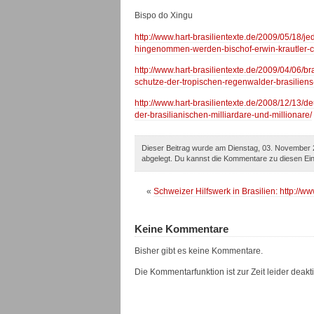
Bispo do Xingu
http://www.hart-brasilientexte.de/2009/05/18/je
hingenommen-werden-bischof-erwin-krautler-ci
http://www.hart-brasilientexte.de/2009/04/06/b
schutze-der-tropischen-regenwalder-brasiliens-
http://www.hart-brasilientexte.de/2008/12/13/d
der-brasilianischen-milliardare-und-millionare/
Dieser Beitrag wurde am Dienstag, 03. November 2
abgelegt. Du kannst die Kommentare zu diesen Ei
«
Schweizer Hilfswerk in Brasilien: http://ww
Keine Kommentare
Bisher gibt es keine Kommentare.
Die Kommentarfunktion ist zur Zeit leider deaktiv