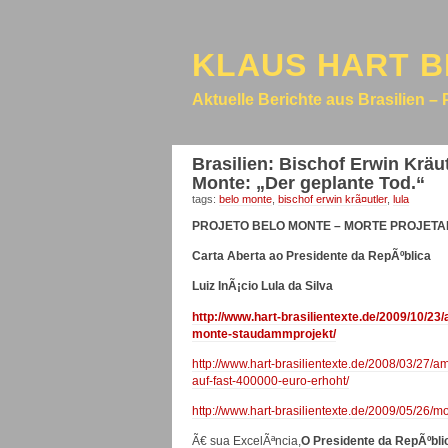
KLAUS HART B
Aktuelle Berichte aus Brasilien – 
Brasilien: Bischof Erwin Krä
Monte: „Der geplante Tod.“
tags:
belo monte
,
bischof erwin krã¤utler
,
lula
PROJETO BELO MONTE – MORTE PROJET
Carta Aberta ao Presidente da RepÃºblica
Luiz InÃ¡cio Lula da Silva
http://www.hart-brasilientexte.de/2009/10/23
monte-staudammprojekt/
http://www.hart-brasilientexte.de/2008/03/27/am
auf-fast-400000-euro-erhoht/
http://www.hart-brasilientexte.de/2009/05/26/m
Ã€ sua ExcelÃªncia,
O Presidente da RepÃºblic