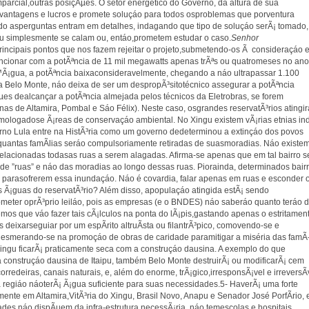
parcial,outras posiçÃµes. O setor energético do Governo, da altura de sua
vantagens e lucros e promete soluçáo para todos osproblemas que porventura
do asperguntas entram em detalhes, indagando que tipo de soluçáo serÃ¡ tomado,
 simplesmente se calam ou, entáo,prometem estudar o caso.
Senhor
rincipais pontos que nos fazem rejeitar o projeto,submetendo-os Ã consideraçáo 
funcionar com a potÃªncia de 11 mil megawatts apenas trÃªs ou quatromeses no ano
Ã¡gua, a potÃªncia baixaconsideravelmente, chegando a náo ultrapassar 1.100
a Belo Monte, náo deixa de ser um despropÃ³sitotécnico assegurar a potÃªncia
çÃµes dealcançar a potÃªncia almejada pelos técnicos da Eletrobras, se forem
inas de Altamira, Pombal e Sáo Félix). Neste caso, osgrandes reservatÃ³rios atingi
omologadose Ã¡reas de conservaçáo ambiental. No Xingu existem vÃ¡rias etnias in
no Lula entre na HistÃ³ria como um governo dedeterminou a extinçáo dos povos
 quantas famÃ­lias seráo compulsoriamente retiradas de suasmoradias. Náo existe
relacionadas todasas ruas a serem alagadas. Afirma-se apenas que em tal bairro s
e ”ruas” e náo das moradias ao longo dessas ruas. Piorainda, determinados bair
parasofrerem essa inundaçáo. Náo é covardia, falar apenas em ruas e esconder 
as Ã¡guas do reservatÃ³rio? Além disso, apopulaçáo atingida estÃ¡ sendo
eter oprÃ³prio leiláo, pois as empresas (e o BNDES) náo saberáo quanto teráo 
mos que váo fazer tais cÃ¡lculos na ponta do lÃ¡pis,gastando apenas o estritamen
eixarseguiar por um espÃ­rito altruÃ­sta ou filantrÃ³pico, comovendo-se e
 esmerando-se na promoçáo de obras de caridade paramitigar a miséria das famÃ
 Xingu ficarÃ¡ praticamente seca com a construçáo dausina. A exemplo do que
construçáo dausina de Itaipu, também Belo Monte destruirÃ¡ ou modificarÃ¡ cem
redeiras, canais naturais, e, além do enorme, trÃ¡gico,irresponsÃ¡vel e irreversÃ­
a regiáo náoterÃ¡ Ã¡gua suficiente para suas necessidades.5- HaverÃ¡ uma forte
ente em Altamira,VitÃ³ria do Xingu, Brasil Novo, Anapu e Senador José PorfÃ­rio,
ades náo dispÃµem da infra-estrutura necessÃ¡ria, náo temescolas e hospitais