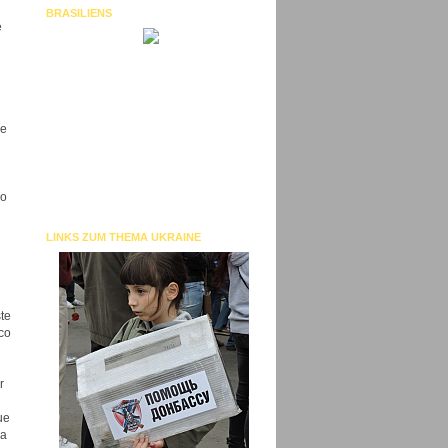
BRASILIENS
e
ve
 o
LINKS ZUM THEMA UKRAINE
te
ico
r
ue
ca