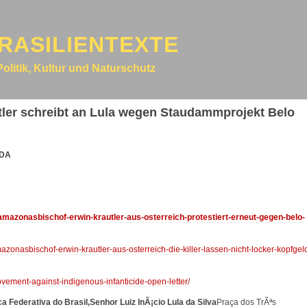
RASILIENTEXTE
Politik, Kultur und Naturschutz
utler schreibt an Lula wegen Staudammprojekt Belo
ADA
/amazonasbischof-erwin-krautler-aus-osterreich-protestiert-erneut-gegen-belo-
azonasbischof-erwin-krautler-aus-osterreich-die-killer-lassen-nicht-locker-kopfgel
ovement-against-indigenous-infanticide-open-letter/
a Federativa do Brasil,
Senhor Luiz InÃ¡cio Lula da Silva
Praça dos TrÃªs