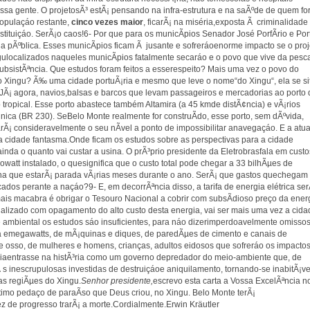
 essa gente. O projetosÃ³ estÃ¡ pensando na infra-estrutura e na saÃºde de quem fo
populaçáo restante,
cinco vezes maior
, ficarÃ¡ na miséria,exposta Ã criminalidade
stituiçáo. SerÃ¡o caos!6- Por que para os municÃ­pios Senador José PorfÃ­rio e Por
pÃºblica. Esses municÃ­pios ficam Ã jusante e sofreráoenorme impacto se o proj
gulocalizados naqueles municÃ­pios fatalmente secaráo e o povo que vive da pesc
subsistÃªncia. Que estudos foram feitos a esserespeito? Mais uma vez o povo do
a do Xingu? Ã‰ uma cidade portuÃ¡ria e mesmo que leve o nome“do Xingu“, ela se si
JÃ¡ agora, navios,balsas e barcos que levam passageiros e mercadorias ao porto 
tropical. Esse porto abastece também Altamira (a 45 kmde distÃ¢ncia) e vÃ¡rios
ica (BR 230). SeBelo Monte realmente for construÃ­do, esse porto, sem dÃºvida,
rÃ¡ consideravelmente o seu nÃ­vel a ponto de impossibilitar anavegaçáo. E a atua
uma cidade fantasma.Onde ficam os estudos sobre as perspectivas para a cidade
inda o quanto vai custar a usina. O prÃ³prio presidente da Eletrobrasfala em custo
lowatt instalado, o quesignifica que o custo total pode chegar a 33 bilhÃµes de
ina que estarÃ¡ parada vÃ¡rias meses durante o ano. SerÃ¡ que gastos quechegam
cados perante a naçáo?9- E, em decorrÃªncia disso, a tarifa de energia elétrica ser
ais macabra é obrigar o Tesouro Nacional a cobrir com subsÃ­dioso preço da ener
alizado com opagamento do alto custo desta energia, vai ser mais uma vez a cida
e ambiental os estudos sáo insuficientes, para náo dizerimperdoavelmente omissos
ia emegawatts, de mÃ¡quinas e diques, de paredÃµes de cimento e canais de
osso, de mulheres e homens, crianças, adultos eidosos que sofreráo os impactos
iaentrasse na histÃ³ria como um governo depredador do meio-ambiente que, de
s inescrupulosas investidas de destruiçáoe aniquilamento, tornando-se inabitÃ¡ve
as regiÃµes do Xingu.
Senhor presidente,
escrevo esta carta a Vossa ExcelÃªncia n
ºltimo pedaço de paraÃ­so que Deus criou, no Xingu. Belo Monte terÃ¡
z de progresso trarÃ¡ a morte.Cordialmente.Erwin Kräutler