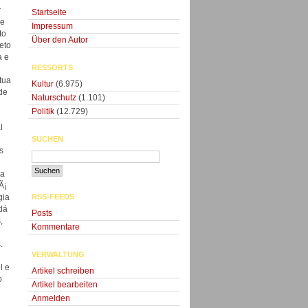
r
Startseite
 e
Impressum
to
Über den Autor
eto
a e
RESSORTS
tua
Kultur
(6.975)
de
Naturschutz
(1.101)
Politik
(12.729)
l
SUCHEN
s
 a
Ã¡
RSS-FEEDS
gia
dá
Posts
,
Kommentare
.
VERWALTUNG
l e
Artikel schreiben
o
Artikel bearbeiten
Anmelden