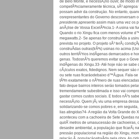
de Belo Monte, é necessÃ¡rio ouvir, de modo im
competÃªnciameramente técnica, sÃ³ apregoa 
possam advir da construçáo. No entanto, quan
osrepresentantes do Governo desconversam ou
presidente
,apresento assim mais uma vez os p
anÃ¡lise de Vossa ExcelÃªncia.1- A usina vai 
Quando o rio Xingu fica com menos volume d™
megawatts.2- Se apenas for construÃ­da a usin
prevista no projeto. O projeto sÃ³ terÃ¡ condi
construÃ­das outras(trÃªs) usinas rio acima (Us
outros territÃ³rios indÃ­genas demarcados e h
genas. TodosnÃ³s queremos evitar que o Gover
indÃ­genas do Xingu.33- Até hoje náo se sabe
cÃ¡lculos exatos, fidedignos. Nem sequer sáo 
ou sete ruas ficaráodebaixo d™Ã¡gua. Fala-se d
tÃªm exatamente o nÃºmero de ruas elencadas 
fato deque bairros inteiros seráo tomados pel
tremendamente subestimada e isso vai comprom
gastar comos custos sociais. E todos nÃ³s sabe
necessÃ¡rio. Quem jÃ¡ viu uma empresa dessas d
solidarizando-se comos pobres e, em seguida,
lias atingidas?4- A regiáo da Volta Grande do
aconteceu com a cachoeira de Sete Quedas na 
quilÃ´metros de umasucessáo de cachoeiras, cor
desastre ambiental, a populaçáo que ficarÃ¡ n
pressáo populacional na regiáo do Xingu, morm
relaçáo Ã populaçáoatraÃ­da pela obra. As cid