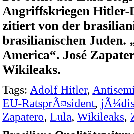
Angriffskriegen Hitler
zitiert von der brasilia
brasilianischen Juden. 
America“. José Zapater
Wikileaks.
Tags:
Adolf Hitler
,
Antisem
EU-RatsprÃ¤sident
,
jÃ¼dis
Zapatero
,
Lula
,
Wikileaks
,