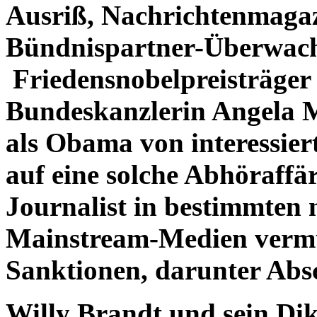
Ausriß, Nachrichtenmagaz
Bündnispartner-Überwac
Friedensnobelpreisträge
Bundeskanzlerin Angela M
als Obama von interessier
auf eine solche Abhöraffär
Journalist in bestimmten 
Mainstream-Medien vermut
Sanktionen, darunter Abs
Willy Brandt und sein Di