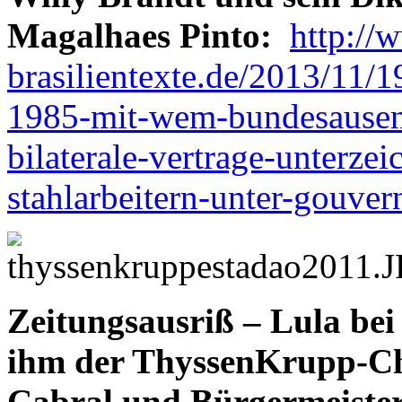
Magalhaes Pinto:
http://
brasilientexte.de/2013/11/19
1985-mit-wem-bundesausenm
bilaterale-vertrage-unterze
stahlarbeitern-unter-gouver
Zeitungsausriß – Lula be
ihm der ThyssenKrupp-Che
Cabral und Bürgermeiste