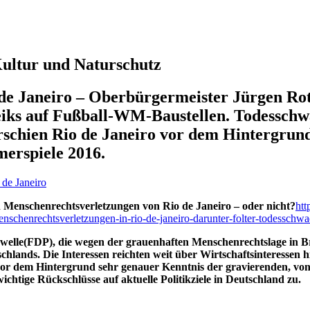
 Kultur und Naturschutz
o de Janeiro – Oberbürgermeister Jürgen R
eiks auf Fußball-WM-Baustellen. Todesschw
 erschien Rio de Janeiro vor dem Hintergru
merspiele 2016.
 de Janeiro
n Menschenrechtsverletzungen von Rio de Janeiro – oder nicht?
htt
nschenrechtsverletzungen-in-rio-de-janeiro-darunter-folter-todesschwa
le(FDP), die wegen der grauenhaften Menschenrechtslage in Bras
schlands. Die Interessen reichten weit über Wirtschaftsinteressen 
 vor dem Hintergrund sehr genauer Kenntnis der gravierenden, von
chtige Rückschlüsse auf aktuelle Politikziele in Deutschland zu.