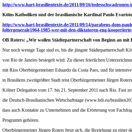
http://www.hart-brasilientexte.de/2011/09/16/todesschwadronen-i
Kölns Katholiken und der brasilianische Kardinal Paulo Evarist
http://www.hart-brasilientexte.de/2011/09/14/parabens-dom-paul
foltergenerale1964-1985-wer-mit-den-diktatoren-eng-kooperierte
OB Roters: „Wir wollen Städtepartnerschaft von Beginn an mit 
Nur noch wenige Tage sind es, bis die jüngste Städtepartnerschaft K
von Rio de Janeiro besiegelt wird. Zu dieser feierlichen Unterzeichn
mit Rios Oberbürgermeister Eduardo da Costa Paes, und für intensiv
in Brasiliens zweitgrößter Stadt reist Oberbürgermeister Jürgen Roters
Kölner Delegation vom 17. bis 21. September 2011 nach Rio. Fast zei
die Deutsch-Brasilianischen Wirtschaftstage (www.bdi.eu/brasilien2011
dass auch Kontakte zu Unternehmen und die Erörterung von Fachfr
Programm gehören.
Oberbürgermeister Jürgen Roters freut sich, die Beziehung zu einer de