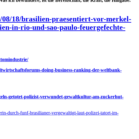
as ich bewundere, ist die Bereitschaft, die Kraft, die Hingabe.”
/08/18/brasilien-praesentiert-vor-merkel-
ien-in-rio-und-sao-paulo-feuergefechte-
atomindustrie/
eltwirtschaftsforums-doing-business-ranking-der-weltbank-
geln-getotet-polizist-verwundet-gewaltkultur-am-zuckerhut-
in-durch-funf-brasilianer-vergewaltigt-laut-polizei-tatort-im-