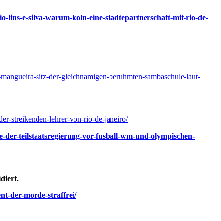
io-lins-e-silva-warum-koln-eine-stadtepartnerschaft-mit-rio-de-
la-mangueira-sitz-der-gleichnamigen-beruhmten-sambaschule-laut-
der-streikenden-lehrer-von-rio-de-janeiro/
e-der-teilstaatsregierung-vor-fusball-wm-und-olympischen-
diert.
nt-der-morde-straffrei/