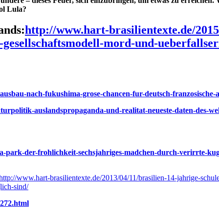
undere – dieses Feuer, sich einzubringen, um etwas zu erreichen. W
ol Lula?
ands:
http://www.hart-brasilientexte.de/2015
-gesellschaftsmodell-mord-und-ueberfallser
aftausbau-nach-fukushima-grose-chancen-fur-deutsch-franzosische-
rukturpolitik-auslandspropaganda-und-realitat-neueste-daten-des-w
vela-park-der-frohlichkeit-sechsjahriges-madchen-durch-verirrte-ku
http://www.hart-brasilientexte.de/2013/04/11/brasilien-14-jahrige-schuler
lich-sind/
3272.html