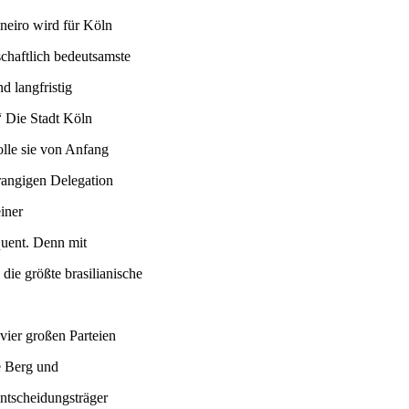
aneiro wird für Köln
tschaftlich bedeutsamste
d langfristig
“ Die Stadt Köln
olle sie von Anfang
hrangigen Delegation
iner
quent. Denn mit
die größte brasilianische
vier großen Parteien
e Berg und
Entscheidungsträger