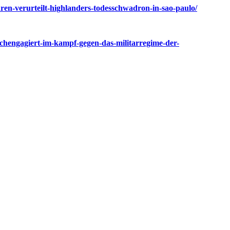
hren-verurteilt-highlanders-todesschwadron-in-sao-paulo/
ochengagiert-im-kampf-gegen-das-militarregime-der-