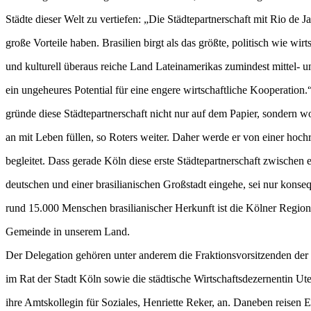
Städte dieser Welt zu vertiefen: „Die Städtepartnerschaft mit Rio de J
große Vorteile haben. Brasilien birgt als das größte, politisch wie wir
und kulturell überaus reiche Land Lateinamerikas zumindest mittel- un
ein ungeheures Potential für eine engere wirtschaftliche Kooperation.
gründe diese Städtepartnerschaft nicht nur auf dem Papier, sondern w
an mit Leben füllen, so Roters weiter. Daher werde er von einer hoc
begleitet. Dass gerade Köln diese erste Städtepartnerschaft zwischen e
deutschen und einer brasilianischen Großstadt eingehe, sei nur konse
rund 15.000 Menschen brasilianischer Herkunft ist die Kölner Region 
Gemeinde in unserem Land.
Der Delegation gehören unter anderem die Fraktionsvorsitzenden der 
im Rat der Stadt Köln sowie die städtische Wirtschaftsdezernentin Ut
ihre Amtskollegin für Soziales, Henriette Reker, an. Daneben reisen 