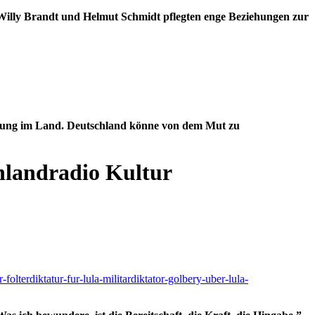
 Willy Brandt und Helmut Schmidt pflegten enge Beziehungen zur
mmung im Land. Deutschland könne von dem Mut zu
hlandradio Kultur
lterdiktatur-fur-lula-militardiktator-golbery-uber-lula-