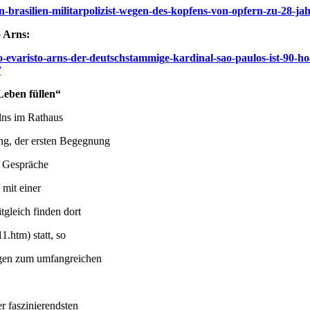
n-brasilien-militarpolizist-wegen-des-kopfens-von-opfern-zu-28-ja
o Arns:
o-evaristo-arns-der-deutschstammige-kardinal-sao-paulos-ist-90-h
/
Leben füllen“
ölns im Rathaus
ung, der ersten Begegnung
e Gespräche
 mit einer
tgleich finden dort
.htm) statt, so
agen zum umfangreichen
r faszinierendsten