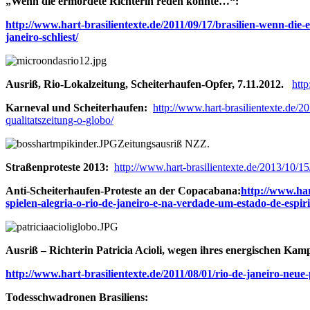
„Wenn die ermordete Richterin reden könnte…“:
http://www.hart-brasilientexte.de/2011/09/17/brasilien-wenn-die-e
janeiro-schliest/
Ausriß, Rio-Lokalzeitung, Scheiterhaufen-Opfer, 7.11.2012.
htt
Karneval und Scheiterhaufen:
http://www.hart-brasilientexte.de/
qualitatszeitung-o-globo/
Zeitungsausriß NZZ.
Straßenproteste 2013:
http://www.hart-brasilientexte.de/2013/10/15
Anti-Scheiterhaufen-Proteste an der Copacabana:
http://www.har
spielen-alegria-o-rio-de-janeiro-e-na-verdade-um-estado-de-espi
Ausriß – Richterin Patricia Acioli, wegen ihres energischen Kam
http://www.hart-brasilientexte.de/2011/08/01/rio-de-janeiro-neu
Todesschwadronen Brasiliens: