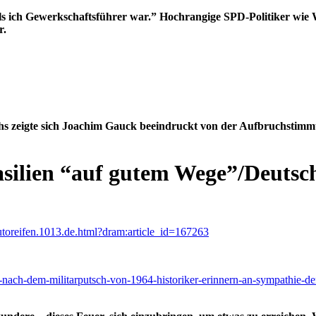
als ich Gewerkschaftsführer war.” Hochrangige SPD-Politiker wie
r.
chs zeigte sich Joachim Gauck beeindruckt von der Aufbruchsti
silien “auf gutem Wege”/Deutsc
utoreifen.1013.de.html?dram:article_id=167263
-nach-dem-militarputsch-von-1964-historiker-erinnern-an-sympathie-der-fo