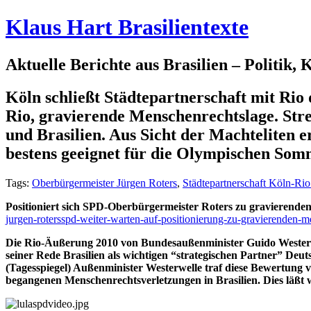
Klaus Hart Brasilientexte
Aktuelle Berichte aus Brasilien – Politik,
Köln schließt Städtepartnerschaft mit Ri
Rio, gravierende Menschenrechtslage. Str
und Brasilien. Aus Sicht der Machteliten
bestens geeignet für die Olympischen Som
Tags:
Oberbürgermeister Jürgen Roters
,
Städtepartnerschaft Köln-Rio
Positioniert sich SPD-Oberbürgermeister Roters zu gravierende
jurgen-rotersspd-weiter-warten-auf-positionierung-zu-gravierenden-me
Die Rio-Äußerung 2010 von Bundesaußenminister Guido Westerwel
seiner Rede Brasilien als wichtigen “strategischen Partner” Deut
(Tagesspiegel) Außenminister Westerwelle traf diese Bewertung
begangenen Menschenrechtsverletzungen in Brasilien. Dies läßt wi