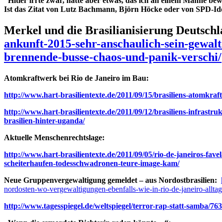
”Hitler irrte zwar, hatte aber etwas, das ich an einem Manne bew
Ist das Zitat von Lutz Bachmann, Björn Höcke oder von SPD-Id
Merkel und die Brasilianisierung Deutschl
ankunft-2015-sehr-anschaulich-sein-gewalt
brennende-busse-chaos-und-panik-verschi/
Atomkraftwerk bei Rio de Janeiro im Bau:
http://www.hart-brasilientexte.de/2011/09/15/brasiliens-atomkr
http://www.hart-brasilientexte.de/2011/09/12/brasiliens-infrast
brasilien-hinter-uganda/
Aktuelle Menschenrechtslage:
http://www.hart-brasilientexte.de/2011/09/05/rio-de-janeiros-fa
scheiterhaufen-todesschwadronen-teure-image-kam/
Neue Gruppenvergewaltigung gemeldet – aus Nordostbrasilien:
nordosten-wo-vergewaltigungen-ebenfalls-wie-in-rio-de-janeiro-alltag
http://www.tagesspiegel.de/weltspiegel/terror-rap-statt-samba/76