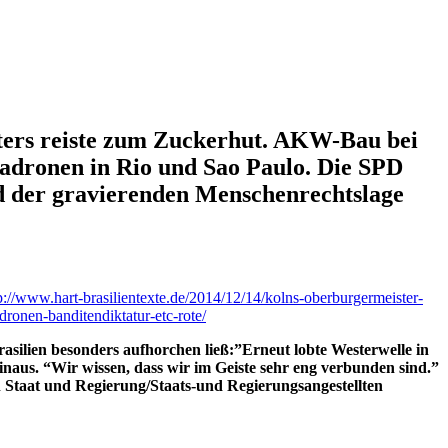
oters reiste zum Zuckerhut. AKW-Bau bei
adronen in Rio und Sao Paulo. Die SPD
nd der gravierenden Menschenrechtslage
p://www.hart-brasilientexte.de/2014/12/14/kolns-oberburgermeister-
dronen-banditendiktatur-etc-rote/
ilien besonders aufhorchen ließ:”Erneut lobte Westerwelle in
hinaus. “Wir wissen, dass wir im Geiste sehr eng verbunden sind.”
 Staat und Regierung/Staats-und Regierungsangestellten