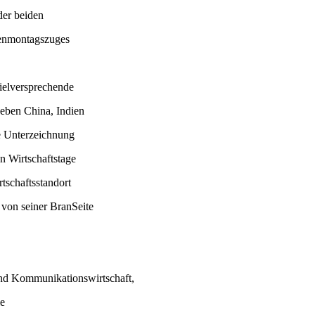
der beiden
senmontagszuges
ielversprechende
neben China, Indien
e Unterzeichnung
n Wirtschaftstage
rtschaftsstandort
 von seiner BranSeite
und Kommunikationswirtschaft,
ie