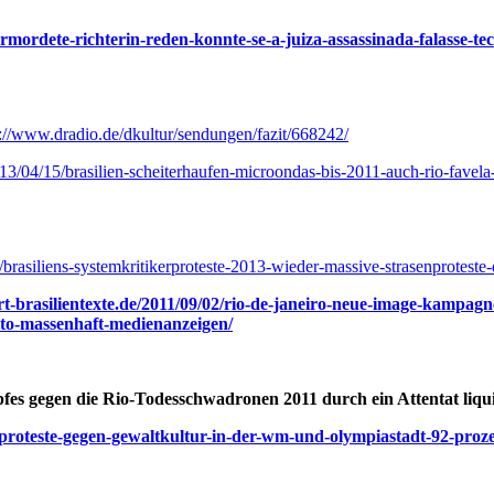
rmordete-richterin-reden-konnte-se-a-juiza-assassinada-falasse-tec
p://www.dradio.de/dkultur/sendungen/fazit/668242/
2013/04/15/brasilien-scheiterhaufen-microondas-bis-2011-auch-rio-fave
/brasiliens-systemkritikerproteste-2013-wieder-massive-strasenproteste-
t-brasilientexte.de/2011/09/02/rio-de-janeiro-neue-image-kampagn
rito-massenhaft-medienanzeigen/
pfes gegen die Rio-Todesschwadronen 2011 durch ein Attentat liqui
e-proteste-gegen-gewaltkultur-in-der-wm-und-olympiastadt-92-proze