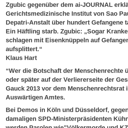
Zgubic gegenüber dem ai-JOURNAL erklär
Gerichtsmedizinische Institut von Sao Pau
Depatri-Anstalt über hundert Gefangene 
Ein Häftling starb. Zgubic: „Sogar Kranke
schlagen mit Eisenknüppeln auf Gefangen
aufsplittert.“
Klaus Hart
“Wer die Botschaft der Menschenrechte üb
oder später auf der Verliererseite der Ge
Gauck 2013 vor dem Menschenrechtsrat in
Auswärtigen Amtes.
Bei Demos in Köln und Düsseldorf, gegen 
damaligen SPD-Ministerpräsidenten Kühn 
werden Parolen wie”Völkermorde und KZ f