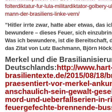
folterdiktatur-fur-lula-militardiktator-golb
mann-der-brasiliens-linke-vern/
”Hitler irrte zwar, hatte aber etwas, das 
bewundere – dieses Feuer, sich einzubrin
Was ich bewundere, ist die Bereitschaft, d
das Zitat von Lutz Bachmann, Björn Höck
Merkel und die Brasilianisier
Deutschlands:
http://www.hart
brasilientexte.de/2015/08/18/br
praesentiert-vor-merkel-ankun
anschaulich-sein-gewalt-gese
mord-und-ueberfallserien-in-r
feuergefechte-brennende-bus