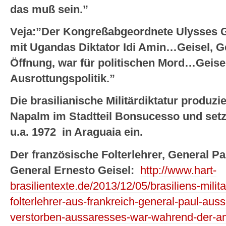
das muß sein.”
Veja:”Der Kongreßabgeordnete Ulysses G
mit Ugandas Diktator Idi Amin…Geisel, G
Öffnung, war für politischen Mord…Geisel
Ausrottungspolitik.”
Die brasilianische Militärdiktatur produzie
Napalm im Stadtteil Bonsucesso und set
u.a. 1972 in Araguaia ein.
Der französische Folterlehrer, General P
General Ernesto Geisel:
http://www.hart-
brasilientexte.de/2013/12/05/brasiliens-milit
folterlehrer-aus-frankreich-general-paul-aus
verstorben-aussaresses-war-wahrend-der-am