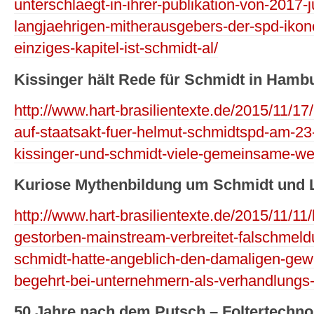
unterschlaegt-in-ihrer-publikation-von-2017-ju
langjaehrigen-mitherausgebers-der-spd-ikon
einziges-kapitel-ist-schmidt-al/
Kissinger hält Rede für Schmidt in Hamb
http://www.hart-brasilientexte.de/2015/11/17
auf-staatsakt-fuer-helmut-schmidtspd-am-2
kissinger-und-schmidt-viele-gemeinsame-wer
Kuriose Mythenbildung um Schmidt und L
http://www.hart-brasilientexte.de/2015/11/1
gestorben-mainstream-verbreitet-falschmel
schmidt-hatte-angeblich-den-damaligen-gewe
begehrt-bei-unternehmern-als-verhandlungs
50 Jahre nach dem Putsch – Foltertechno