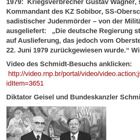
1979:
Kriegsverbrecher Gustav Wagner, s
Kommandant des KZ Sobibor, SS-Obersch
sadistischer Judenmörder – von der Militä
ausgeliefert:
„Die deutsche Regierung ste
auf Auslieferung, das jedoch vom Oberst
22. Juni 1979 zurückgewiesen wurde.“ Wi
Video des Schmidt-Besuchs anklicken:
http://video.rnp.br/portal/video/video.
idItem=3651
Diktator Geisel und Bundeskanzler Schmi