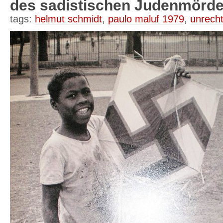
des sadistischen Judenmörd
tags:
helmut schmidt
,
paulo maluf 1979
,
unrecht