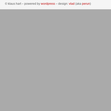
© klaus hart – powered by
wordpress
– design:
vlad
(aka
perun
)