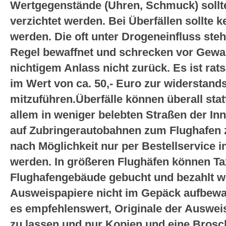
Wertgegenstände (Uhren, Schmuck) soll
verzichtet werden. Bei Überfällen sollte k
werden.
Die oft unter Drogeneinfluss steh
Regel bewaffnet und schrecken vor Gew
nichtigem Anlass nicht zurück.
Es ist rat
im Wert von ca. 50,- Euro zur widerstan
mitzuführen.
Überfälle können überall stat
allem in weniger belebten Straßen der In
auf Zubringerautobahnen zum Flughafen z
nach Möglichkeit nur per Bestellservic
werden. In größeren Flughäfen können Ta
Flughafengebäude gebucht und bezahlt we
Ausweispapiere nicht im Gepäck aufbewah
es empfehlenswert, Originale der Auswei
zu lassen und nur Kopien und eine Brosch