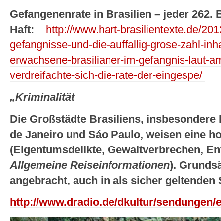
Gefangenenrate in Brasilien – jeder 262. B
Haft:
http://www.hart-brasilientexte.de/2012
gefangnisse-und-die-auffallig-grose-zahl-inha
erwachsene-brasilianer-im-gefangnis-laut-a
verdreifachte-sich-die-rate-der-eingespe/
„Kriminalität
Die Großstädte Brasiliens, insbesondere 
de Janeiro und Sáo Paulo, weisen eine ho
(Eigentumsdelikte, Gewaltverbrechen, En
Allgemeine Reiseinformationen
). Grundsä
angebracht, auch in als sicher geltenden S
http://www.dradio.de/dkultur/sendungen/