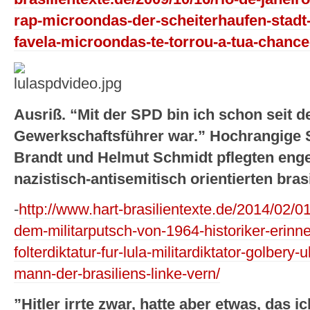
rap-microondas-der-scheiterhaufen-stadt
favela-microondas-te-torrou-a-tua-chanc
Ausriß. “Mit der SPD bin ich schon seit d
Gewerkschaftsführer war.” Hochrangige S
Brandt und Helmut Schmidt pflegten eng
nazistisch-antisemitisch orientierten bras
-
http://www.hart-brasilientexte.de/2014/02/0
dem-militarputsch-von-1964-historiker-erinn
folterdiktatur-fur-lula-militardiktator-golb
mann-der-brasiliens-linke-vern/
”Hitler irrte zwar, hatte aber etwas, das 