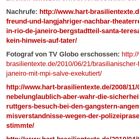
Nachrufe:
http://www.hart-brasilientexte.
freund-und-langjahriger-nachbar-theaterr
in-rio-de-janeiro-bergstadtteil-santa-tere
kein-hinweis-auf-tater/
Fotograf von TV Globo erschossen:
http:
brasilientexte.de/2010/06/21/brasilianischer-f
janeiro-mit-mpi-salve-exekutiert/
http://www.hart-brasilientexte.de/2008/11/
nebelunglaublich-aber-wahr-die-sicherhe
ruttgers-besuch-bei-den-gangstern-ange
misverstandnisse-wegen-der-polizeiprase
stimmte/