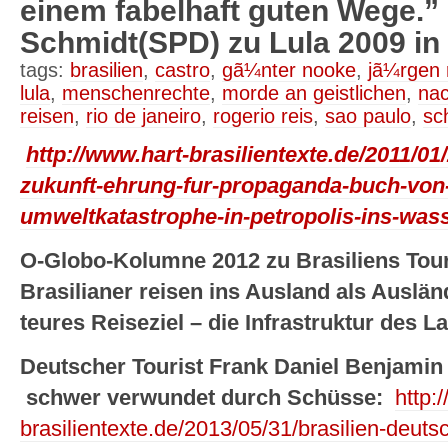
einem fabelhaft guten Wege.”
Schmidt(SPD) zu Lula 2009 
tags:
brasilien
,
castro
,
gã¼nter nooke
,
jã¼rgen 
lula
,
menschenrechte
,
morde an geistlichen
,
nac
reisen
,
rio de janeiro
,
rogerio reis
,
sao paulo
,
sc
http://www.hart-brasilientexte.de/2011/01/
zukunft-ehrung-fur-propaganda-buch-von-
umweltkatastrophe-in-petropolis-ins-wass
O-Globo-Kolumne 2012 zu Brasiliens Tou
Brasilianer reisen ins Ausland als Ausländ
teures Reiseziel – die Infrastruktur des L
Deutscher Tourist Frank Daniel Benjamin
schwer verwundet durch Schüsse:
http:
brasilientexte.de/2013/05/31/brasilien-deutsc