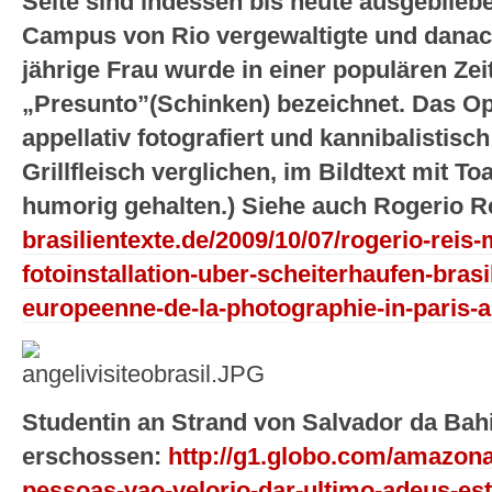
Seite sind indessen bis heute ausgeblieb
Campus von Rio vergewaltigte und danach
jährige Frau wurde in einer populären Zei
„Presunto”(Schinken) bezeichnet. Das Op
appellativ fotografiert und kannibalistisc
Grillfleisch verglichen, im Bildtext mit To
humorig gehalten.) Siehe auch Rogerio R
brasilientexte.de/2009/10/07/rogerio-rei
fotoinstallation-uber-scheiterhaufen-bras
europeenne-de-la-photographie-in-paris-a
Studentin an Strand von Salvador da Bahi
erschossen:
http://g1.globo.com/amazona
pessoas-vao-velorio-dar-ultimo-adeus-es