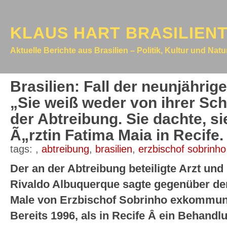
KLAUS HART BRASILIEN
Aktuelle Berichte aus Brasilien – Politik, Kultur und Nat
Brasilien: Fall der neunjährig
„Sie weiß weder von ihrer Sc
der Abtreibung. Sie dachte, s
Ã„rztin Fatima Maia in Recife.
tags:
,
abtreibung
,
brasilien
,
erzbischof sobrinho
Der an der Abtreibung beteiligte Arzt und
Rivaldo Albuquerque sagte gegenüber de
Male von Erzbischof Sobrinho exkommuni
Bereits 1996, als in Recife Â ein Behandl