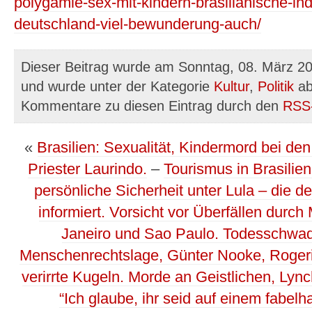
polygamie-sex-mit-kindern-brasilianische-ind
deutschland-viel-bewunderung-auch/
Dieser Beitrag wurde am Sonntag, 08. März 20
und wurde unter der Kategorie
Kultur
,
Politik
ab
Kommentare zu diesen Eintrag durch den
RSS
«
Brasilien: Sexualität, Kindermord bei d
Priester Laurindo.
–
Tourismus in Brasilie
persönliche Sicherheit unter Lula – die de
informiert. Vorsicht vor Überfällen durch
Janeiro und Sao Paulo. Todesschwad
Menschenrechtslage, Günter Nooke, Rogerio
verirrte Kugeln. Morde an Geistlichen, Lync
“Ich glaube, ihr seid auf einem fabel