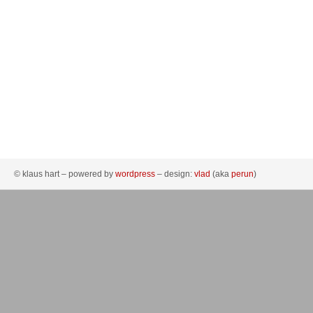
© klaus hart – powered by
wordpress
– design:
vlad
(aka
perun
)