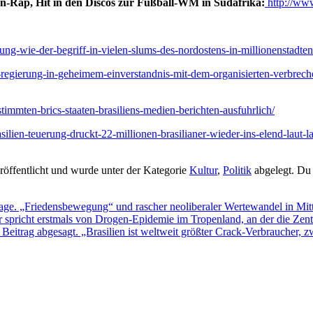
n-Rap, Hit in den Discos zur Fußball-WM in Südafrika:
http://w
rung-wie-der-begriff-in-vielen-slums-des-nordostens-in-millionenstadte
he-regierung-in-geheimem-einverstandnis-mit-dem-organisierten-verbre
timmten-brics-staaten-brasiliens-medien-berichten-ausfuhrlich/
asilien-teuerung-druckt-22-millionen-brasilianer-wieder-ins-elend-laut
öffentlicht und wurde unter der Kategorie
Kultur
,
Politik
abgelegt. Du
Lage. „Friedensbewegung“ und rascher neoliberaler Wertewandel in Mit
richt erstmals von Drogen-Epidemie im Tropenland, an der die Zentral
 Beitrag abgesagt. „Brasilien ist weltweit größter Crack-Verbraucher,