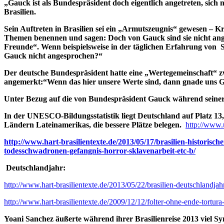
„Gauck ist als Bundespräsident doch eigentlich angetreten, sich n
Brasilien.
Sein Auftreten in Brasilien sei ein „Armutszeugnis“ gewesen – K
Themen benennen und sagen: Doch von Gauck sind sie nicht ange
Freunde“. Wenn beispielsweise in der täglichen Erfahrung von Sa
Gauck nicht angesprochen?“
Der deutsche Bundespräsident hatte eine „Wertegemeinschaft“ zw
angemerkt:“Wenn das hier unsere Werte sind, dann gnade uns G
Unter Bezug auf die von Bundespräsident Gauck während seiner 
In der UNESCO-Bildungsstatistik liegt Deutschland auf Platz 13, B
Ländern Lateinamerikas, die bessere Plätze belegen.
http://www
http://www.hart-brasilientexte.de/2013/05/17/brasilien-historis
todesschwadronen-gefangnis-horror-sklavenarbeit-etc-b/
Deutschlandjahr:
http://www.hart-brasilientexte.de/2013/05/22/brasilien-deutschlandjah
http://www.hart-brasilientexte.de/2009/12/12/folter-ohne-ende-tortura-s
Yoani Sanchez äußerte während ihrer Brasilienreise 2013 viel Sym