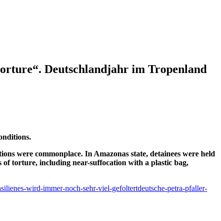
 torture“. Deutschlandjahr im Tropenland
onditions.
itions were commonplace. In Amazonas state, detainees were held
f torture, including near-suffocation with a plastic bag,
silienes-wird-immer-noch-sehr-viel-gefoltertdeutsche-petra-pfaller-