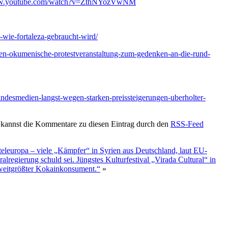
ww.youtube.com/watch?v=ZthNYozVwNM
n-wie-fortaleza-gebraucht-wird/
chen-okumenische-protestveranstaltung-zum-gedenken-an-die-rund-
-landesmedien-langst-wegen-starken-preissteigerungen-uberholter-
 kannst die Kommentare zu diesen Eintrag durch den
RSS-Feed
teleuropa – viele „Kämpfer“ in Syrien aus Deutschland, laut EU-
regierung schuld sei. Jüngstes Kulturfestival „Virada Cultural“ in
 zweitgrößter Kokainkonsument.“
»