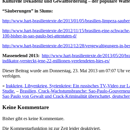
Kulturelle Dekadenz und Gewaltförderung – der populäre Waffe
“Säuberungen” in Slums:
http://www.hart-brasilientexte.de/2013/01/05/brasilien-limpeza-saube
http://www.hart-brasilientexte.de/2012/11/15/brasilien-eine-schwac
100-bisher-in-sao-paulo-bei-attentaten-d/
http://www.hart-brasilientexte.de/2012/12/28/vergewaltigungen-in-bes
Massenelend 2013:
http://www.hart-brasilientexte.de/2013/05/20/br
indikator-versteckt-jene-22-millionen-verelendeten-hies-es/
Dieser Beitrag wurde am Donnerstag, 23. Mai 2013 um 07:07 Uhr ver
verfolgen.
«
Irakkrieg, Libyenkrieg, Syrienkrieg: Ein russisches TV-Video zur 
Studie.
–
Brasilien, Crack-Wachstumsbranche: Sao-Paulo-Gouverneur sp
Sao Paulo von Gewalt und Crack-Kriminalität überschattet, deutscher
Keine Kommentare
Bisher gibt es keine Kommentare.
Die Kommentarfunktion ist zur Zeit leider deaktiviert.