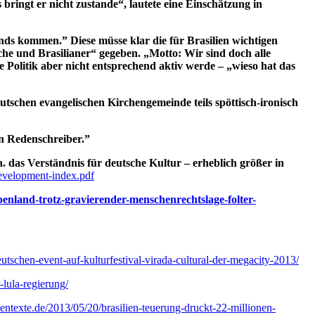
 bringt er nicht zustande“, lautete eine Einschätzung in
nds kommen.” Diese müsse klar die für Brasilien wichtigen
e und Brasilianer“ gegeben. „Motto: Wir sind doch alle
 Politik aber nicht entsprechend aktiv werde – „wieso hat das
tschen evangelischen Kirchengemeinde teils spöttisch-ironisch
en Redenschreiber.”
a. das Verständnis für deutsche Kultur – erheblich größer in
velopment-index.pdf
penland-trotz-gravierender-menschenrechtslage-folter-
eutschen-event-auf-kulturfestival-virada-cultural-der-megacity-2013/
-lula-regierung/
ientexte.de/2013/05/20/brasilien-teuerung-druckt-22-millionen-