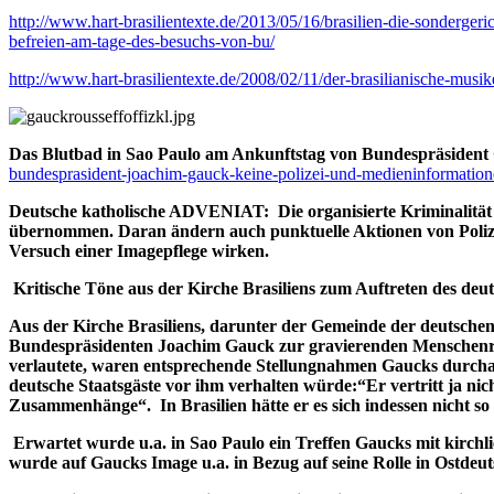
http://www.hart-brasilientexte.de/2013/05/16/brasilien-die-sondergeric
befreien-am-tage-des-besuchs-von-bu/
http://www.hart-brasilientexte.de/2008/02/11/der-brasilianische-musi
Das Blutbad in Sao Paulo am Ankunftstag von Bundespräsiden
bundesprasident-joachim-gauck-keine-polizei-und-medieninformatio
Deutsche katholische ADVENIAT:
Die organisierte Kriminalitä
übernommen. Daran ändern auch punktuelle Aktionen von Polizei 
Versuch einer Imagepflege wirken.
Kritische Töne aus der Kirche Brasiliens zum Auftreten des de
Aus der Kirche Brasiliens, darunter der Gemeinde der deutschen e
Bundespräsidenten Joachim Gauck zur gravierenden Menschenrec
verlautete, waren entsprechende Stellungnahmen Gaucks durchau
deutsche Staatsgäste vor ihm verhalten würde:“Er vertritt ja nic
Zusammenhänge“. In Brasilien hätte er es sich indessen nicht so
Erwartet wurde u.a. in Sao Paulo ein Treffen Gaucks mit kirchli
wurde auf Gaucks Image u.a. in Bezug auf seine Rolle in Ostdeut