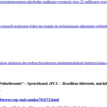
reissteigerungen-uberholter-indikator-versteckt-jene-22-millionen-vere
rousseff-regierung-folter-ist-routine-in-gefangnissen-allgemein-verbreitet
ose-aktionen-der-todesschwadronen-institutionalisierte-barbarei-lula
olizeibeamte” – Spruchband. (PCC – Brasiliens führende, mächti
”
l/terror-rap-statt-samba/763272.html