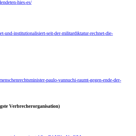
lendeten-hies-es/
-und-institutionalisiert-seit-der-militardiktatur-rechnet-die-
s-menschenrechtsminister-paulo-vannuchi-raumt-gegen-ende-der-
gste Verbrecherorganisation)