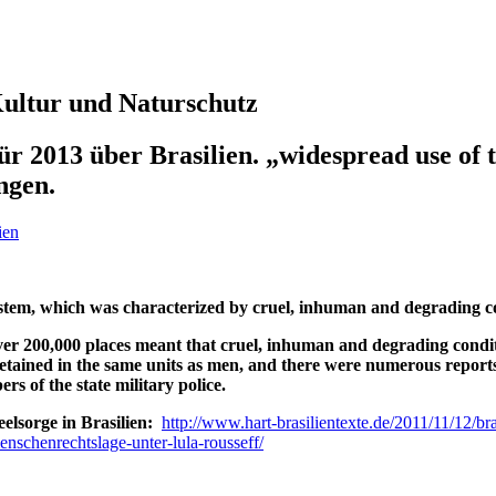
 Kultur und Naturschutz
ür 2013 über Brasilien. „widespread use of
ngen.
ien
system, which was characterized by cruel, inhuman and degrading c
 over 200,000 places meant that cruel, inhuman and degrading cond
tained in the same units as men, and there were numerous reports o
s of the state military police.
elsorge in Brasilien:
http://www.hart-brasilientexte.de/2011/11/12/bra
nschenrechtslage-unter-lula-rousseff/