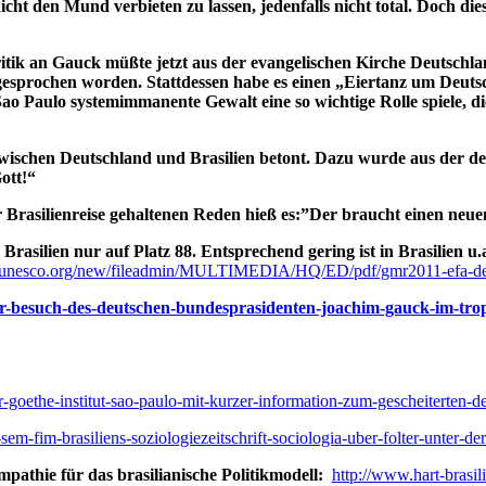
icht den Mund verbieten zu lassen, jedenfalls nicht total. Doch dies
ritik an Gauck müßte jetzt aus der evangelischen Kirche Deutschla
sprochen worden. Stattdessen habe es einen „Eiertanz um Deutsch
o Paulo systemimmanente Gewalt eine so wichtige Rolle spiele, die
ischen Deutschland und Brasilien betont. Dazu wurde aus der deu
ott!“
Brasilienreise gehaltenen Reden hieß es:”Der braucht einen neu
rasilien nur auf Platz 88. Entsprechend gering ist in Brasilien u.
.unesco.org/new/fileadmin/MULTIMEDIA/HQ/ED/pdf/gmr2011-efa-de
cher-besuch-des-deutschen-bundesprasidenten-joachim-gauck-im-tro
r-goethe-institut-sao-paulo-mit-kurzer-information-zum-gescheiterten-d
em-fim-brasiliens-soziologiezeitschrift-sociologia-uber-folter-unter-der
pathie für das brasilianische Politikmodell:
http://www.hart-brasil