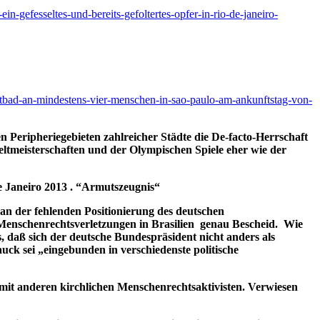
in-gefesseltes-und-bereits-gefoltertes-opfer-in-rio-de-janeiro-
blutbad-an-mindestens-vier-menschen-in-sao-paulo-am-ankunftstag-von-
en Peripheriegebieten zahlreicher Städte die De-facto-Herrschaft
ltmeisterschaften und der Olympischen Spiele eher wie der
e Janeiro 2013 . “Armutszeugnis“
. an der fehlenden Positionierung des deutschen
Menschenrechtsverletzungen in Brasilien genau Bescheid. Wie
daß sich der deutsche Bundespräsident nicht anders als
uck sei „eingebunden in verschiedenste politische
 mit anderen kirchlichen Menschenrechtsaktivisten. Verwiesen