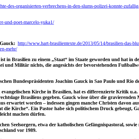
hte-des-organisierten-verbrechens-in-den-slums-polizei-konnte-zufallig-e
ker-und-poet-marcelo-yuka1/
t Gauck:
http://www.hart-brasilientexte.de/2013/05/14/brasilien-das-
nen-mehr/
t ist in Brasilien zu einem „Staat“ im Staate geworden und hat in d
und Militär nichts, die angesichts der bevorstehenden Fußballwe
utschen Bundespräsidenten Joachim Gauck in Sao Paulo und Rio d
vangelischen Kirche in Brasilien, hat es differenzierte Kritik u.a
htslage Brasiliens gegeben. Gauck wisse über die gravierenden 
s erwartet worden – indessen gingen manche Christen davon aus, 
ht die Kirche“. Ein Pastor habe sich politischem Druck gebeugt, Ga
 leicht machen dürfen.
chen Seelsorgern, etwa der katholischen Gefängnispastoral, sowie
schland vor 1989.