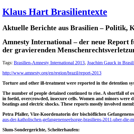
Klaus Hart Brasilientexte
Aktuelle Berichte aus Brasilien – Politik,
Amnesty International – der neue Report f
der gravierenden Menschenrechtsverletzu
Tags:
Brasilien-Amnesty International 2013
,
Joachim Gauck in Brasil
http://www.amnesty.org/en/region/brazil/report-2013
Torture and other ill-treatment were reported in the detention 
The number of people detained continued to rise. A shortfall of
in foetid, overcrowded, insecure cells. Women and minors were de
beatings and electric shocks. These reports mostly involved member
Petra Pfaller, Vize-Koordenatorin der bischöflichen Gefangenense
aus-der-katholischen-gefangenenseelsorge-brasiliens-2011-uber-die-me
Slum-Sondergerichte, Scheiterhaufen: