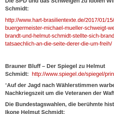
Die SPD und das Schweigen zu Idolen Wi
Schmidt:
http://www.hart-brasilientexte.de/2017/01/15/
buergermeister-michael-mueller-schweigt-wei
brandt-und-helmut-schmidt-stellte-sich-brand
tatsaechlich-an-die-seite-derer-die-um-freih/
Brauner Bluff – Der Spiegel zu Helmut
Schmidt:
http://www.spiegel.de/spiegel/pri
“
Auf der Jagd nach Wählerstimmen warb
Nachkriegszeit um die Veteranen der Waf
Die Bundestagswahlen, die berühmte his
Ikone Helmut Schmidt: