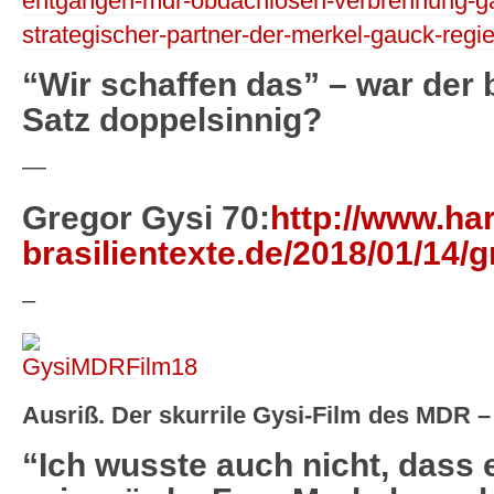
entgangen-mdr-obdachlosen-verbrennung-gae
strategischer-partner-der-merkel-gauck-regie
“Wir schaffen das” – war der
Satz doppelsinnig?
—
Gregor Gysi 70:
http://www.har
brasilientexte.de/2018/01/14/g
–
Ausriß. Der skurrile Gysi-Film des MDR –
“Ich wusste auch nicht, dass 