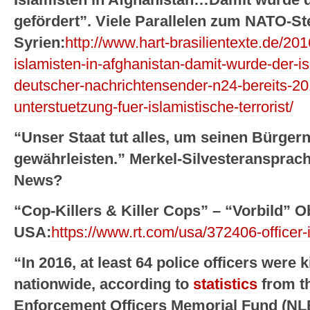
gefördert”. Viele Parallelen zum NATO-Ste
Syrien:
http://www.hart-brasilientexte.de/20
islamisten-in-afghanistan-damit-wurde-der-i
deutscher-nachrichtensender-n24-bereits-2
unterstuetzung-fuer-islamistische-terrorist/
“Unser Staat tut alles, um seinen Bürgern 
gewährleisten.” Merkel-Silvesteransprac
News?
“Cop-Killers & Killer Cops” – “Vorbild” 
USA:
https://www.rt.com/usa/372406-officer-
“In 2016, at least 64 police officers were ki
nationwide, according to
statistics
from t
Enforcement Officers Memorial Fund (NL