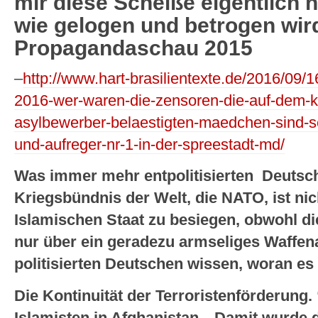
mir diese Scheiße eigentlich 
wie gelogen und betrogen wird
Propagandaschau 2015
–
http://www.hart-brasilientexte.de/2016/09
2016-wer-waren-die-zensoren-die-auf-dem-k
asylbewerber-belaestigten-maedchen-sind-
und-aufreger-nr-1-in-der-spreestadt-md/
Was immer mehr entpolitisierten Deutsch
Kriegsbündnis der Welt, die NATO, ist nic
Islamischen Staat zu besiegen, obwohl d
nur über ein geradezu armseliges Waffena
politisierten Deutschen wissen, woran es l
Die Kontinuität der Terroristenförderung.
Islamisten in Afghanistan…Damit wurde 