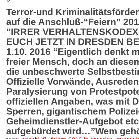
Terror-und Kriminalitätsförd
auf die Anschluß-“Feiern” 201
“IRRER VERHALTENSKODEX:
EUCH JETZT IN DRESDEN B
1.10. 2016 “Eigentlich denkt m
freier Mensch, doch an dies
die unbeschwerte Selbstbest
Offizielle Vorwände, Ausrede
Paralysierung von Protestpote
offiziellen Angaben, was mit 
Sperren, gigantischem Polize
Geheimdienstler-Aufgebot etc
aufgebürdet wird…”Wem gehö