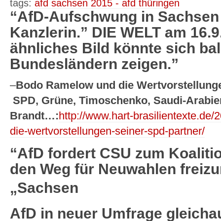
tags:
afd sachsen 2015 - afd thüringen
“AfD-Aufschwung in Sachsen 
Kanzlerin.” DIE WELT am 16.9.
ähnliches Bild könnte sich ba
Bundesländern zeigen.”
–
Bodo Ramelow und die Wertvorstellungen
SPD, Grüne, Timoschenko, Saudi-Arabien
Brandt…:
http://www.hart-brasilientexte.de
die-wertvorstellungen-seiner-spd-partner/
“AfD fordert CSU zum Koalitio
den Weg für Neuwahlen freiz
„Sachsen
AfD in neuer Umfrage gleichau