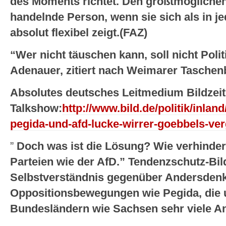
des Moments richtet. Den größtmöglichen 
handelnde Person, wenn sie sich als in j
absolut flexibel zeigt.(FAZ)
“Wer nicht täuschen kann, soll nicht Poli
Adenauer, zitiert nach Weimarer Taschen
Absolutes deutsches Leitmedium Bildzei
Talkshow:
http://www.bild.de/politik/inland
pegida-und-afd-lucke-wirrer-goebbels-ver
”
Doch was ist die Lösung? Wie verhinder
Parteien wie der AfD.” Tendenzschutz-Bil
Selbstverständnis gegenüber Andersdenk
Oppositionsbewegungen wie Pegida, die u
Bundesländern wie Sachsen sehr viele An