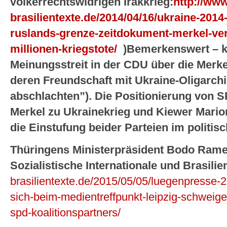
völkerrechtswidrigen Irakkrieg:
http://www
brasilientexte.de/2014/04/16/ukraine-20
ruslands-grenze-zeitdokument-merkel-vert
millionen-kriegstote/
)Bemerkenswert – k
Meinungsstreit in der CDU über die Merke
deren Freundschaft mit Ukraine-Oligarc
abschlachten”). Die Positionierung von 
Merkel zu Ukrainekrieg und Kiewer Marion
die Einstufung beider Parteien im politi
Thüringens Ministerpräsident Bodo Ramel
Sozialistische Internationale und Brasilie
brasilientexte.de/2015/05/05/luegenpresse-
sich-beim-medientreffpunkt-leipzig-schweige
spd-koalitionspartners/