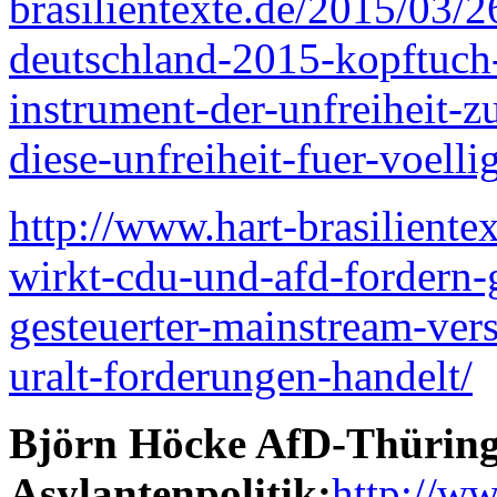
brasilientexte.de/2015/03/2
deutschland-2015-kopftuch-st
instrument-der-unfreiheit-z
diese-unfreiheit-fuer-voellig
http://www.hart-brasiliente
wirkt-cdu-und-afd-fordern-g
gesteuerter-mainstream-ver
uralt-forderungen-handelt/
Björn Höcke AfD-Thüring
Asylantenpolitik:
http://ww