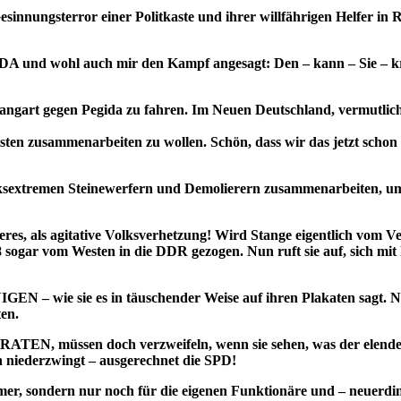
sinnungsterror einer Politkaste und ihrer willfährigen Helfer in
und wohl auch mir den Kampf angesagt: Den – kann – Sie – krieg
Gangart gegen Pegida zu fahren. Im Neuen Deutschland, vermutlich 
n zusammenarbeiten zu wollen. Schön, dass wir das jetzt schon wis
t linksextremen Steinewerfern und Demolierern zusammenarbeiten,
eres, als agitative Volksverhetzung! Wird Stange eigentlich vom V
8 sogar vom Westen in die DDR gezogen. Nun ruft sie auf, sich mit 
NIGEN – wie sie es in täuschender Weise auf ihren Plakaten sagt. 
ten.
TEN, müssen doch verzweifeln, wenn sie sehen, was der elende R
n niederzwingt – ausgerechnet die SPD!
hmer, sondern nur noch für die eigenen Funktionäre und – neuerdi