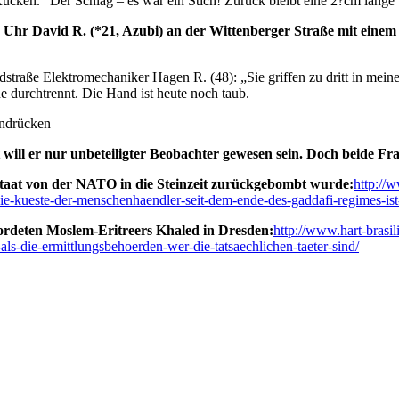
 Rücken.“ Der Schlag – es war ein Stich! Zurück bleibt eine 2?cm lang
 Uhr David R. (*21, Azubi) an der Wittenberger Straße mit einem
dstraße Elektromechaniker Hagen R. (48): „Sie griffen zu dritt in mei
e durchtrennt. Die Hand ist heute noch taub.
andrücken
 will er nur unbeteiligter Beobachter gewesen sein. Doch beide Fr
Staat von der NATO in die Steinzeit zurückgebombt wurde:
http://
-kueste-der-menschenhaendler-seit-dem-ende-des-gaddafi-regimes-ist-l
mordeten Moslem-Eritreers Khaled in Dresden:
http://www.hart-bras
-als-die-ermittlungsbehoerden-wer-die-tatsaechlichen-taeter-sind/