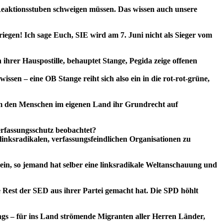
 Reaktionsstuben schweigen müssen. Das wissen auch unsere
en! Ich sage Euch, SIE wird am 7. Juni nicht als Sieger vom
ihrer Hauspostille, behauptet Stange, Pegida zeige offenen
sen – eine OB Stange reiht sich also ein in die rot-rot-grüne,
 um den Menschen im eigenen Land ihr Grundrecht auf
erfassungsschutz beobachtet?
linksradikalen, verfassungsfeindlichen Organisationen zu
Nein, so jemand hat selber eine linksradikale Weltanschauung und
est der SED aus ihrer Partei gemacht hat. Die SPD höhlt
ngs – für ins Land strömende Migranten aller Herren Länder,