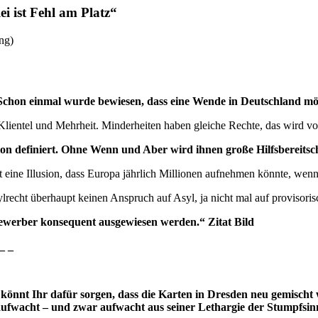
i ist Fehl am Platz“
 Schon einmal wurde bewiesen, dass eine Wende in Deutschland mög
Klientel und Mehrheit. Minderheiten haben gleiche Rechte, das wird von
tion definiert. Ohne Wenn und Aber wird ihnen große Hilfsbereitscha
t eine Illusion, dass Europa jährlich Millionen aufnehmen könnte, wenn 
lrecht überhaupt keinen Anspruch auf Asyl, ja nicht mal auf provisori
ewerber konsequent ausgewiesen werden.“ Zitat Bild
_ _
 könnt
Ihr dafür sorgen, dass die Karten in Dresden neu gemischt 
ufwacht – und zwar aufwacht aus seiner Lethargie der Stumpfsinn