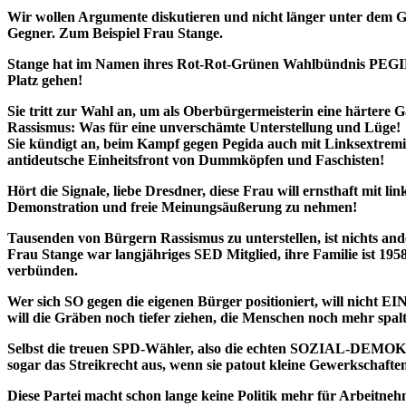
Wir wollen Argumente diskutieren und nicht länger unter dem Ge
Gegner. Zum Beispiel Frau Stange.
Stange hat im Namen ihres Rot-Rot-Grünen Wahlbündnis PEGIDA 
Platz gehen!
Sie tritt zur Wahl an, um als Oberbürgermeisterin eine härtere 
Rassismus: Was für eine unverschämte Unterstellung und Lüge!
Sie kündigt an, beim Kampf gegen Pegida auch mit Linksextremiste
antideutsche Einheitsfront von Dummköpfen und Faschisten!
Hört die Signale, liebe Dresdner, diese Frau will ernsthaft mi
Demonstration und freie Meinungsäußerung zu nehmen!
Tausenden von Bürgern Rassismus zu unterstellen, ist nichts and
Frau Stange war langjähriges SED Mitglied, ihre Familie ist 195
verbünden.
Wer sich SO gegen die eigenen Bürger positioniert, will nicht EI
will die Gräben noch tiefer ziehen, die Menschen noch mehr spal
Selbst die treuen SPD-Wähler, also die echten SOZIAL-DEMOKRA
sogar das Streikrecht aus, wenn sie patout kleine Gewerkschafte
Diese Partei macht schon lange keine Politik mehr für Arbeitne