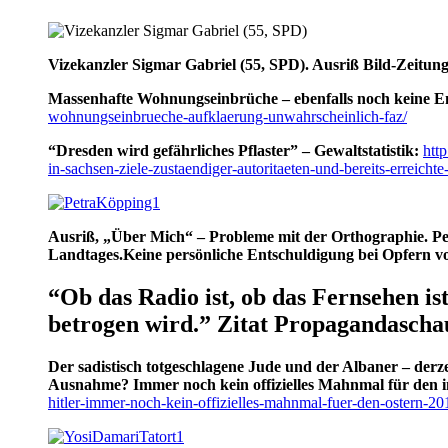
Vizekanzler Sigmar Gabriel (55, SPD). Ausriß Bild-Zeitun
Massenhafte Wohnungseinbrüche – ebenfalls noch keine Ent
wohnungseinbrueche-aufklaerung-unwahrscheinlich-faz/
“Dresden wird gefährliches Pflaster” – Gewaltstatistik:
htt
in-sachsen-ziele-zustaendiger-autoritaeten-und-bereits-erreichte-
Ausriß, „Über Mich“ – Probleme mit der Orthographie. Pet
Landtages.Keine persönliche Entschuldigung bei Opfern v
“Ob das Radio ist, ob das Fernsehen ist
betrogen wird.” Zitat Propagandascha
Der sadistisch totgeschlagene Jude und der Albaner – de
Ausnahme?
Immer noch kein offizielles Mahnmal für den 
hitler-immer-noch-kein-offizielles-mahnmal-fuer-den-ostern-2015