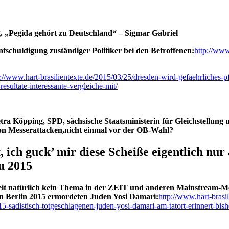
g. „Pegida gehört zu Deutschland“ – Sigmar Gabriel
schuldigung zuständiger Politiker bei den Betroffenen:
http://www
p://www.hart-brasilientexte.de/2015/03/25/dresden-wird-gefaehrliches-
resultate-interessante-vergleiche-mit/
ra Köpping, SPD, sächsische Staatsministerin für Gleichstellung 
on Messerattacken,nicht einmal vor der OB-Wahl?
, ich guck’ mir diese Scheiße eigentlich nur
u 2015
rzeit natürlich kein Thema in der ZEIT und anderen Mainstream-M
in Berlin 2015 ermordeten Juden Yosi Damari:
http://www.hart-brasi
-sadistisch-totgeschlagenen-juden-yosi-damari-am-tatort-erinnert-bishe