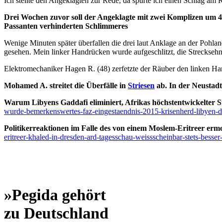
Ich stellte den Angeklagten zur Rede, da spürte ich einen Schlag am
Drei Wochen zuvor soll der Angeklagte mit zwei Komplizen um 4
Passanten verhinderten Schlimmeres
Wenige Minuten später überfallen die drei laut Anklage an der Pohlan
gesehen. Mein linker Handrücken wurde aufgeschlitzt, die Strecksehn
Elektromechaniker Hagen R. (48) zerfetzte der Räuber den linken H
Mohamed A. streitet die Überfälle in
Striesen
ab. In der Neustadt
Warum Libyens Gaddafi eliminiert, Afrikas höchstentwickelter 
wurde-bemerkenswertes-faz-eingestaendnis-2015-krisenherd-libyen-die
Politikerreaktionen im Falle des von einem Moslem-Eritreer er
eritreer-khaled-in-dresden-ard-tagesschau-weissscheinbar-stets-besser
»Pegida gehört
zu Deutschland