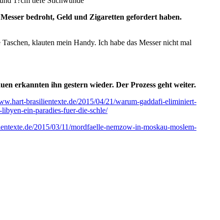
e und 1?cm tiefe Stichwunde
 Messer bedroht, Geld und Zigaretten gefordert haben.
ne Taschen, klauten mein Handy. Ich habe das Messer nicht mal
auen erkannten ihn gestern wieder. Der Prozess geht weiter.
www.hart-brasilientexte.de/2015/04/21/warum-gaddafi-eliminiert-
ibyen-ein-paradies-fuer-die-schle/
ilientexte.de/2015/03/11/mordfaelle-nemzow-in-moskau-moslem-