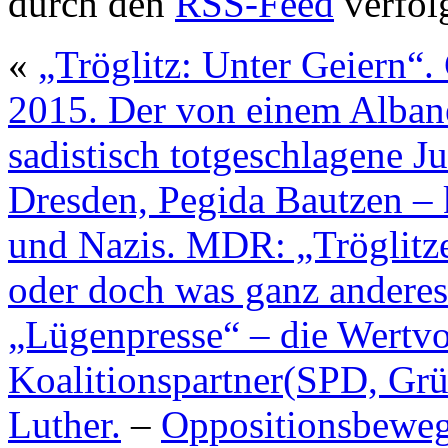
durch den
RSS-Feed
verfol
«
„Tröglitz: Unter Geiern“
2015. Der von einem Alban
sadistisch totgeschlagene 
Dresden, Pegida Bautzen – 
und Nazis. MDR: „Tröglitz
oder doch was ganz ander
„Lügenpresse“ – die Wertvo
Koalitionspartner(SPD, Grü
Luther.
–
Oppositionsbeweg