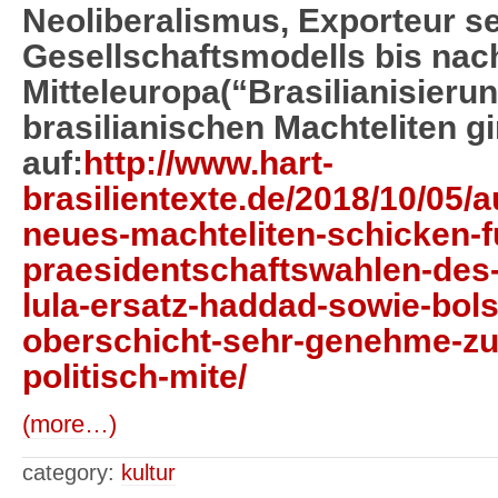
Neoliberalismus, Exporteur s
Gesellschaftsmodells bis na
Mitteleuropa(“Brasilianisieru
brasilianischen Machteliten gi
auf:
http://www.hart-
brasilientexte.de/2018/10/05/a
neues-machteliten-schicken-f
praesidentschaftswahlen-des-
lula-ersatz-haddad-sowie-bol
oberschicht-sehr-genehme-zu
politisch-mite/
(more…)
category:
kultur