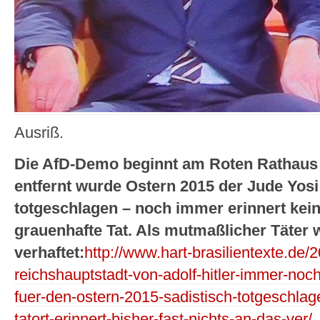
Ausriß.
Die AfD-Demo beginnt am Roten Rathaus –
entfernt wurde Ostern 2015 der Jude Yosi
totgeschlagen – noch immer erinnert kei
grauenhafte Tat. Als mutmaßlicher Täter 
verhaftet:
http://www.hart-brasilientexte.de/
reichshauptstadt-von-adolf-hitler-immer-noch
fuer-den-ostern-2015-sadistisch-totgeschla
tatort-erinnert-bisher-fast-nichts-an-das-ver/