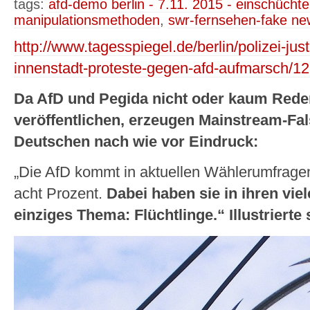
tags:
afd-demo berlin - 7.11. 2015 - einschücht
manipulationsmethoden
,
swr-fernsehen-fake ne
http://www.tagesspiegel.de/berlin/polizei-jus
innenstadt-proteste-gegen-afd-aufmarsch/1
Da AfD und Pegida nicht oder kaum Rede
veröffentlichen, erzeugen Mainstream-Fa
Deutschen nach wie vor Eindruck:
„Die AfD kommt in aktuellen Wählerumfrage
acht Prozent.
Dabei haben sie in ihren vie
einziges Thema: Flüchtlinge.“ Illustrierte 