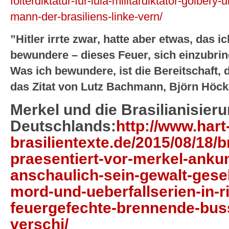
folterdiktatur-fur-lula-militardiktator-golb
mann-der-brasiliens-linke-vern/
”Hitler irrte zwar, hatte aber etwas, das 
bewundere – dieses Feuer, sich einzubrin
Was ich bewundere, ist die Bereitschaft, d
das Zitat von Lutz Bachmann, Björn Höck
Merkel und die Brasilianisier
Deutschlands:
http://www.hart
brasilientexte.de/2015/08/18/br
praesentiert-vor-merkel-ankun
anschaulich-sein-gewalt-gese
mord-und-ueberfallserien-in-r
feuergefechte-brennende-bus
verschi/