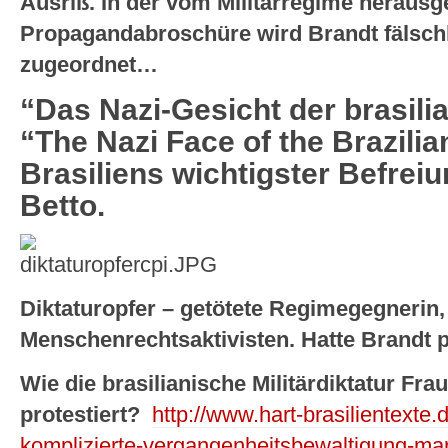
Ausriß. In der vom Militärregime heraus
Propagandabroschüre wird Brandt fälsch
zugeordnet…
“Das Nazi-Gesicht der brasili
“The Nazi Face of the Brazilia
Brasiliens wichtigster Befrei
Betto.
Diktaturopfer – getötete Regimegegnerin,
Menschenrechtsaktivisten. Hatte Brandt p
Wie die brasilianische Militärdiktatur Frau
protestiert?
http://www.hart-brasilientexte.
komplizierte-vergangenheitsbewaltigung-mar