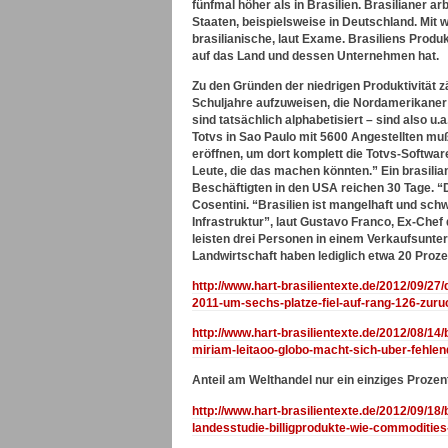
fünfmal höher als in Brasilien. Brasilianer 
Staaten, beispielsweise in Deutschland. Mit 
brasilianische, laut Exame. Brasiliens Produk
auf das Land und dessen Unternehmen hat.
Zu den Gründen der niedrigen Produktivität z
Schuljahre aufzuweisen, die Nordamerikaner 
sind tatsächlich alphabetisiert – sind also 
Totvs in Sao Paulo mit 5600 Angestellten mußt
eröffnen, um dort komplett die Totvs-Softwar
Leute, die das machen könnten.” Ein brasilia
Beschäftigten in den USA reichen 30 Tage. 
Cosentini. “Brasilien ist mangelhaft und schw
Infrastruktur”, laut Gustavo Franco, Ex-Chef
leisten drei Personen in einem Verkaufsunterne
Landwirtschaft haben lediglich etwa 20 Proze
http://www.hart-brasilientexte.de/2012/09/27
2011-um-sechs-platze-fiel-auf-rang-126-zuru
http://www.hart-brasilientexte.de/2012/08/14/
miriam-leitaoo-globo-macht-sich-uber-fehle
Anteil am Welthandel nur ein einziges Prozen
http://www.hart-brasilientexte.de/2012/09/18/
landesstudie-billigprodukte-wie-commodities