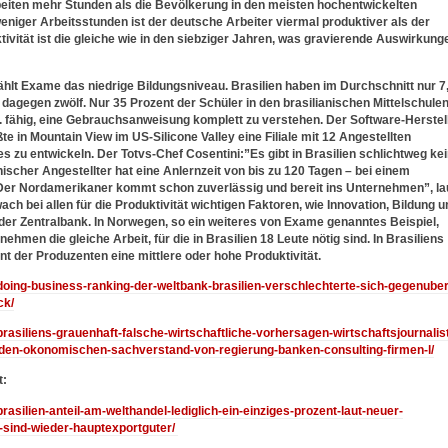
arbeiten mehr Stunden als die Bevölkerung in den meisten hochentwickelten
weniger Arbeitsstunden ist der deutsche Arbeiter viermal produktiver als der
tivität ist die gleiche wie in den siebziger Jahren, was gravierende Auswirkung
ählt Exame das niedrige Bildungsniveau. Brasilien haben im Durchschnitt nur 7
dagegen zwölf. Nur 35 Prozent der Schüler in den brasilianischen Mittelschule
u.a. fähig, eine Gebrauchsanweisung komplett zu verstehen. Der Software-Herstel
e in Mountain View im US-Silicone Valley eine Filiale mit 12 Angestellten
es zu entwickeln. Der Totvs-Chef Cosentini:”Es gibt in Brasilien schlichtweg ke
nischer Angestellter hat eine Anlernzeit von bis zu 120 Tagen – bei einem
“Der Nordamerikaner kommt schon zuverlässig und bereit ins Unternehmen”, la
ach bei allen für die Produktivität wichtigen Faktoren, wie Innovation, Bildung u
 der Zentralbank. In Norwegen, so ein weiteres von Exame genanntes Beispiel,
hmen die gleiche Arbeit, für die in Brasilien 18 Leute nötig sind. In Brasiliens
nt der Produzenten eine mittlere oder hohe Produktivität.
/doing-business-ranking-der-weltbank-brasilien-verschlechterte-sich-gegenuber
ck/
brasiliens-grauenhaft-falsche-wirtschaftliche-vorhersagen-wirtschaftsjournalist
nden-okonomischen-sachverstand-von-regierung-banken-consulting-firmen-l/
t:
brasilien-anteil-am-welthandel-lediglich-ein-einziges-prozent-laut-neuer-
-sind-wieder-hauptexportguter/