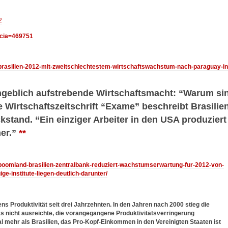
2
icia=469751
2/brasilien-2012-mit-zweitschlechtestem-wirtschaftswachstum-nach-paraguay-in
ngeblich aufstrebende Wirtschaftsmacht: “Warum si
 Wirtschaftszeitschrift “Exame” beschreibt Brasilie
stand. “Ein einziger Arbeiter in den USA produziert
ner.”
**
7/boomland-brasilien-zentralbank-reduziert-wachstumserwartung-fur-2012-von-
e-institute-liegen-deutlich-darunter/
s Produktivität seit drei Jahrzehnten. In den Jahren nach 2000 stieg die
was nicht ausreichte, die vorangegangene Produktivitätsverringerung
 mehr als Brasilien, das Pro-Kopf-Einkommen in den Vereinigten Staaten ist