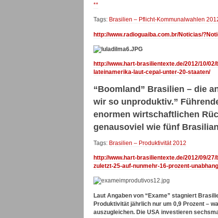
**
Tags:
Brasilien – Pflicht-Kommunalwahlen 201
http://www.radioguaiba.com.br/Noticias/?Not
http://www.hart-brasilientexte.de/2012/10/0
lateinamerika-laut-cepal-unter-20-staaten/
“Boomland” Brasilien – die a
wir so unproduktiv.” Führende
enormen wirtschaftlichen Rück
genausoviel wie fünf Brasilia
Tags:
Brasilien – Produktivität 2012
http://www.hart-brasilientexte.de/2012/09/2
zuletzt-25-auf-nunmehr-16-prozent-unabhangig
Laut Angaben von “Exame” stagniert Brasilien
Produktivität jährlich nur um 0,9 Prozent – 
auszugleichen. Die USA investieren sechsmal