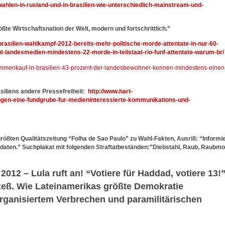
/wahlen-in-rusland-und-in-brasilien-wie-unterschiedlich-mainstream-und-
rößte Wirtschaftsnation der Welt, modern und fortschrittlich.”
/brasilien-wahlkampf-2012-bereits-mehr-politische-morde-attentate-in-nur-60-
-landesmedien-mindestens-22-morde-in-teilstaat-rio-funf-attentate-warum-br/
/stimmenkauf-in-brasilien-43-prozent-der-landesbewohner-kennen-mindestens-einen
siliens andere Pressefreiheit:
http://www.hart-
tungen-eine-fundgrube-fur-medieninteressierte-kommunikations-und-
 größten Qualitätszeitung “Folha de Sao Paulo” zu Wahl-Fakten, Ausriß: “Informi
daten.” Suchplakat mit folgenden Straftatbeständen:”Diebstahl, Raub, Raubmo
2012 – Lula ruft an! “Votiere für Haddad, votiere 13!
eß. Wie Lateinamerikas größte Demokratie
organisiertem Verbrechen und paramilitärischen