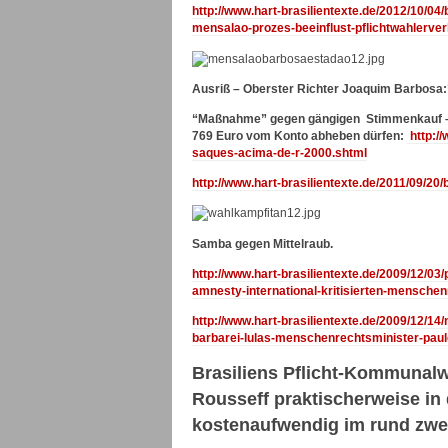
http://www.hart-brasilientexte.de/2012/10/0
mensalao-prozes-beeinflust-pflichtwahlerver
Ausriß – Oberster Richter Joaquim Barbosa
“Maßnahme” gegen gängigen Stimmenkauf – R
769 Euro vom Konto abheben dürfen:
http://
saques-acima-de-r-2000.shtml
http://www.hart-brasilientexte.de/2011/09/20
Samba gegen Mittelraub.
http://www.hart-brasilientexte.de/2009/12/03
amnesty-international-kritisierten-mensche
http://www.hart-brasilientexte.de/2009/12/1
barbarei-lulas-menschenrechtsminister-paul
Brasiliens Pflicht-Kommunalw
Rousseff praktischerweise in
kostenaufwendig im rund zwei