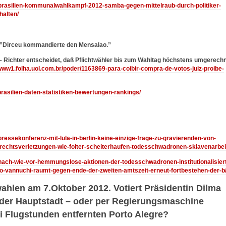
4/brasilien-kommunalwahlkampf-2012-samba-gegen-mittelraub-durch-politiker-
halten/
:”Dirceu kommandierte den Mensalao.”
ichter entscheidet, daß Pflichtwähler bis zum Wahltag höchstens umgerech
www1.folha.uol.com.br/poder/1163869-para-coibir-compra-de-votos-juiz-proibe-
/brasilien-daten-statistiken-bewertungen-rankings/
/pressekonferenz-mit-lula-in-berlin-keine-einzige-frage-zu-gravierenden-von-
nrechtsverletzungen-wie-folter-scheiterhaufen-todesschwadronen-sklavenarbei
4/nach-wie-vor-hemmungslose-aktionen-der-todesschwadronen-institutionalisier
o-vannuchi-raumt-gegen-ende-der-zweiten-amtszeit-erneut-fortbestehen-der-b
ahlen am 7.Oktober 2012. Votiert Präsidentin Dilma
 der Hauptstadt – oder per Regierungsmaschine
 Flugstunden entfernten Porto Alegre?