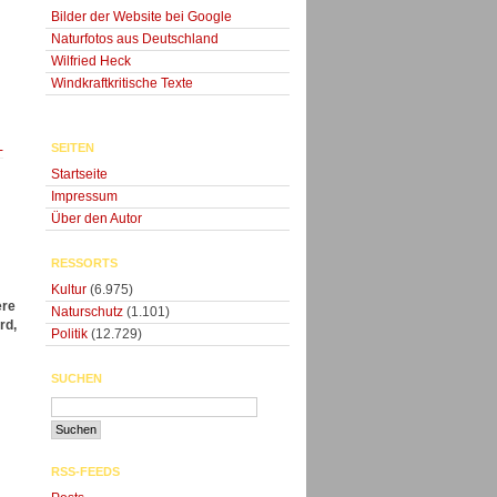
Bilder der Website bei Google
Naturfotos aus Deutschland
Wilfried Heck
Windkraftkritische Texte
SEITEN
-
Startseite
Impressum
Über den Autor
RESSORTS
Kultur
(6.975)
ere
Naturschutz
(1.101)
rd,
Politik
(12.729)
SUCHEN
”
RSS-FEEDS