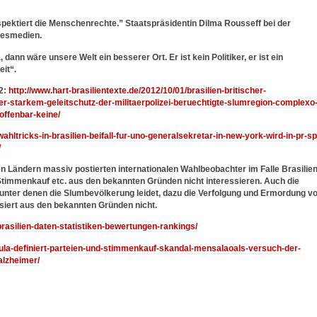
espektiert die Menschenrechte.” Staatspräsidentin Dilma Rousseff bei der
desmedien.
dann wäre unsere Welt ein besserer Ort. Er ist kein Politiker, er ist ein
eit“.
2:
http://www.hart-brasilientexte.de/2012/10/01/brasilien-britischer-
r-starkem-geleitschutz-der-militaerpolizei-beruechtigte-slumregion-complexo
offenbar-keine/
wahltricks-in-brasilien-beifall-fur-uno-generalsekretar-in-new-york-wird-in-pr-sp
/
en Ländern massiv postierten internationalen Wahlbeobachter im Falle Brasilie
n Stimmenkauf etc. aus den bekannten Gründen nicht interessieren. Auch die
nter denen die Slumbevölkerung leidet, dazu die Verfolgung und Ermordung v
ssiert aus den bekannten Gründen nicht.
/brasilien-daten-statistiken-bewertungen-rankings/
3/lula-definiert-parteien-und-stimmenkauf-skandal-mensalaoals-versuch-der-
-alzheimer/