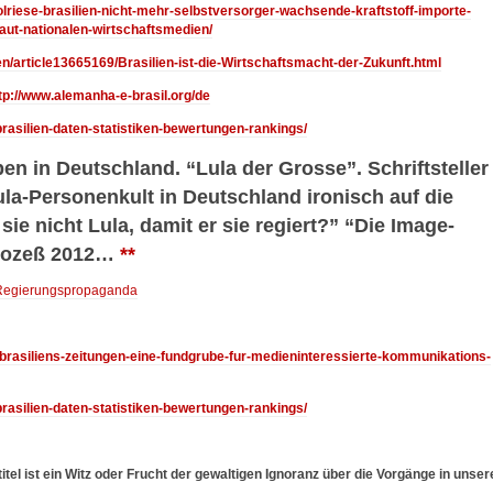
/olriese-brasilien-nicht-mehr-selbstversorger-wachsende-kraftstoff-importe-
aut-nationalen-wirtschaftsmedien/
n/article13665169/Brasilien-ist-die-Wirtschaftsmacht-der-Zukunft.html
tp://www.alemanha-e-brasil.org/de
/brasilien-daten-statistiken-bewertungen-rankings/
pen in Deutschland. “Lula der Grosse”. Schriftsteller
la-Personenkult in Deutschland ironisch auf die
ie nicht Lula, damit er sie regiert?” “Die Image-
Prozeß 2012…
**
Regierungspropaganda
5/brasiliens-zeitungen-eine-fundgrube-fur-medieninteressierte-kommunikations-
/brasilien-daten-statistiken-bewertungen-rankings/
itel ist ein Witz oder Frucht der gewaltigen Ignoranz über die Vorgänge in unse