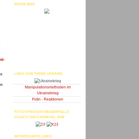
BRASILIENS
-
ot-
LINKS ZUM THEMA UKRAINE
ns
on
Manipulationsmethoden im
Ukrainekrieg
Putin - Reaktionen
FOTOSTRECKEN WASSERFÄLLE
IGUACU UND KARNEVAL 2008
'
INTERESSANTE LINKS