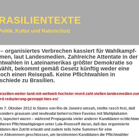
RASILIENTEXTE
Politik, Kultur und Naturschutz
 – organisiertes Verbrechen kassiert für Wahlkampf-
en, laut Landesmedien. Zahlreiche Attentate in der
twahlen in Lateinamerikas größter Demokratie so
wählt, bekommt gemäß Gesetz künftig weder eine
 noch einen Reisepaß. Keine Pflichtwahlen in
schiede zu Brasilien.
/brasilien-weiter-land-mit-weltweit-hochster-mord-zahl-stellen-landesmedien-zu
rd-reduzierung-gestoppt-hies-es/
m 7. Oktober 2012 in Slums von Rio de Janeiro umsah, stellte rasch fest, daß
esonders grausam und neufeudal beherrschten Favelas mit Wahlplakaten
t, tapeziert waren – während Propaganda vieler anderer Kandidaten schlichtw
rüheren Pflichtwahlgängen unter Lula-Rousseff daran, daß das organisierte
ten den Zutritt erlaubt und zudem teils hohe Summen für eine
en Abkommen geschlossen, um bestimmten Kandidaten die Pflichtwähler