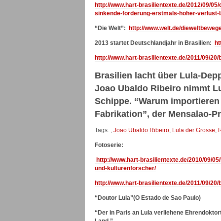
http://www.hart-brasilientexte.de/2012/09/05
sinkende-forderung-erstmals-hoher-verlust-l
“Die Welt”:
http://www.welt.de/dieweltbewege
2013 startet Deutschlandjahr in Brasilien:
ht
http://www.hart-brasilientexte.de/2011/09/20
Brasilien lacht über Lula-Dep
Joao Ubaldo Ribeiro nimmt Lu
Schippe. “Warum importieren s
Fabrikation”, der Mensalao-
Tags: ,
Joao Ubaldo Ribeiro
,
Lula der Grosse
,
Fotoserie:
http://www.hart-brasilientexte.de/2010/09/0
und-kulturenforscher/
http://www.hart-brasilientexte.de/2011/09/20
“Doutor Lula”(O Estado de Sao Paulo)
“Der in Paris an Lula verliehene Ehrendoktort