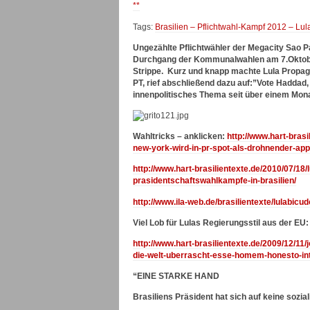
**
Tags:
Brasilien – Pflichtwahl-Kampf 2012 – Lul
Ungezählte Pflichtwähler der Megacity Sao Pa
Durchgang der Kommunalwahlen am 7.Oktober 
Strippe. Kurz und knapp machte Lula Propag
PT, rief abschließend dazu auf:”Vote Haddad,
innenpolitisches Thema seit über einem Monat
Wahltricks – anklicken:
http://www.hart-brasi
new-york-wird-in-pr-spot-als-drohnender-app
http://www.hart-brasilientexte.de/2010/07/18
prasidentschaftswahlkampfe-in-brasilien/
http://www.ila-web.de/brasilientexte/lulabicu
Viel Lob für Lulas Regierungsstil aus der EU:
http://www.hart-brasilientexte.de/2009/12/11
die-welt-uberrascht-esse-homem-honesto-int
“EINE STARKE HAND
Brasiliens Präsident hat sich auf keine sozi