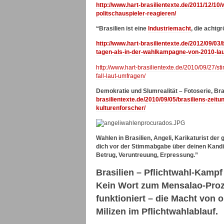
http://www.hart-brasilientexte.de/2011/12/10
politschauspieler-reagieren/
“Brasilien ist eine
Industriemacht
, die achtg
http://www.hart-brasilientexte.de/2012/09/03
tagen-als-in-der-wahlkampagne-von-2010-laut
http://www.hart-brasilientexte.de/2010/09/27
fall-laut-umfragen/
Demokratie und Slumrealität – Fotoserie, Bra
brasilientexte.de/2010/09/05/brasiliens-zei
kulturenforscher/
Wahlen in Brasilien, Angeli, Karikaturist der
dich vor der Stimmabgabe über deinen Kandi
Betrug, Veruntreuung, Erpressung.”
Brasilien – Pflichtwahl-Kampf 
Kein Wort zum Mensalao-Proz
funktioniert – die Macht von 
Milizen im Pflichtwahlablauf.