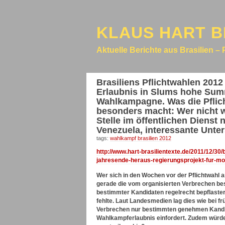
KLAUS HART B
Aktuelle Berichte aus Brasilien – 
Brasiliens Pflichtwahlen 2012
Erlaubnis in Slums hohe Summ
Wahlkampagne. Was die Pflich
besonders macht: Wer nicht 
Stelle im öffentlichen Dienst
Venezuela, interessante Unter
tags:
wahlkampf brasilien 2012
http://www.hart-brasilientexte.de/2011/12/30
jahresende-heraus-regierungsprojekt-fur-mo
Wer sich in den Wochen vor der Pflichtwahl a
gerade die vom organisierten Verbrechen b
bestimmter Kandidaten regelrecht bepflaster
fehlte. Laut Landesmedien lag dies wie bei f
Verbrechen nur bestimmten genehmen Kandida
Wahlkampferlaubnis einfordert. Zudem würd