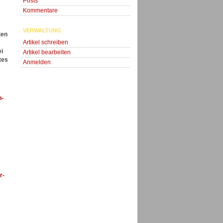
Posts
Kommentare
VERWALTUNG
ten
Artikel schreiben
i
Artikel bearbeiten
tes
Anmelden
n-
r-