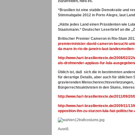
zuzutreiben, hieß es.
“Brasilien ist eine stabile Demokratie und r
Stimmabgabe 2012 in Porto Alegre, laut Lan
„Hätte jedes Land einen Präsidenten wie Lula, 
Staatsmann.“ Deutscher Leserbrief an die „Z
Britischer Premier Cameron in Rio-Slum 201
premierminister-david-cameron-besucht-unte
da-mare-in-rio-de-janeiro-laut-landesmedien-
http://www.hart-brasilientexte.de/2008/02/22/
als-drohnender-applaus-fur-lula-ausgegeben
Üblich ist, daß sich die in bestimmten ander
für derartige Details, aber auch für übliche
gravierenden Menschenrechtsverletzungen, u
Bürgerrechtsaktivisten in den Slums, intere
http://www.hart-brasilientexte.de/2011/09/20
http://www.hart-brasilientexte.de/2009/11/1
opposition-ihn-zu-sturzen-lula-hat-politische
Ausriß.