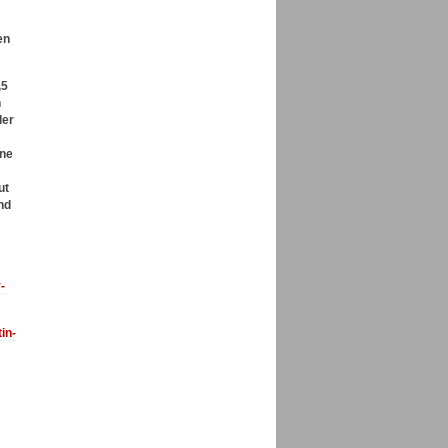
en
,5
n
ler
ine
ut
nd
-
in-