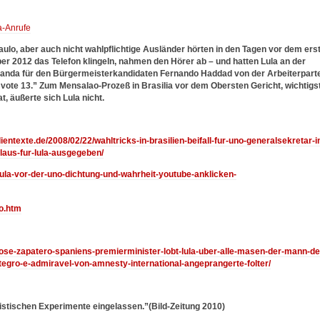
a-Anrufe
ulo, aber auch nicht wahlpflichtige Ausländer hörten in den Tagen vor dem ers
2012 das Telefon klingeln, nahmen den Hörer ab – und hatten Lula an der
anda für den Bürgermeisterkandidaten Fernando Haddad von der Arbeiterparte
 vote 13.” Zum Mensalao-Prozeß in Brasilia vor dem Obersten Gericht, wichtigs
, äußerte sich Lula nicht.
lientexte.de/2008/02/22/wahltricks-in-brasilien-beifall-fur-uno-generalsekretar-i
laus-fur-lula-ausgegeben/
/lula-vor-der-uno-dichtung-und-wahrheit-youtube-anklicken-
do.htm
/jose-zapatero-spaniens-premierminister-lobt-lula-uber-alle-masen-der-mann-de
egro-e-admiravel-von-amnesty-international-angeprangerte-folter/
alistischen Experimente eingelassen.”(Bild-Zeitung 2010)