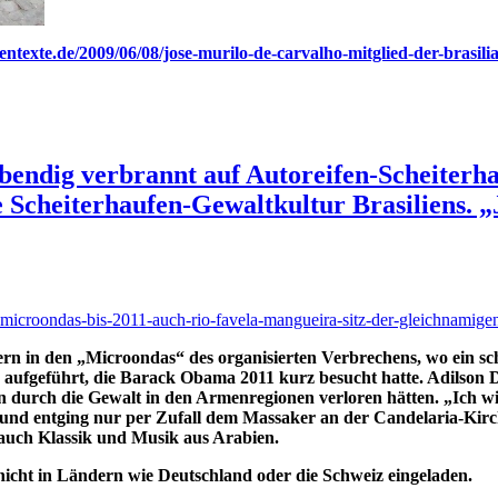
entexte.de/2009/06/08/jose-murilo-de-carvalho-mitglied-der-brasil
lebendig verbrannt auf Autoreifen-Scheiterh
e Scheiterhaufen-Gewaltkultur Brasiliens. „
en-microondas-bis-2011-auch-rio-favela-mangueira-sitz-der-gleichnamige
rn in den „Microondas“ des organisierten Verbrechens, wo ein sc
aufgeführt, die Barack Obama 2011 kurz besucht hatte. Adilson D
n durch die Gewalt in den Armenregionen verloren hätten. „Ich wi
nd entging nur per Zufall dem Massaker an der Candelaria-Kirche
 auch Klassik und Musik aus Arabien.
icht in Ländern wie Deutschland oder die Schweiz eingeladen.