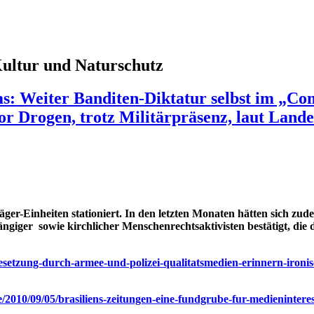
 Kultur und Naturschutz
ms: Weiter Banditen-Diktatur selbst im „Co
or Drogen, trotz Militärpräsenz, laut Land
äger-Einheiten stationiert. In den letzten Monaten hätten sich 
ngiger sowie kirchlicher Menschenrechtsaktivisten bestätigt, die
-besetzung-durch-armee-und-polizei-qualitatsmedien-erinnern-ironi
e/2010/09/05/brasiliens-zeitungen-eine-fundgrube-fur-medieninter