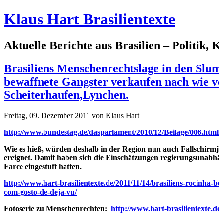
Klaus Hart Brasilientexte
Aktuelle Berichte aus Brasilien – Politik,
Brasiliens Menschenrechtslage in den Slu
bewaffnete Gangster verkaufen nach wie v
Scheiterhaufen,Lynchen.
Freitag, 09. Dezember 2011 von Klaus Hart
http://www.bundestag.de/dasparlament/2010/12/Beilage/006.html
Wie es hieß, würden deshalb in der Region nun auch Fallschirmj
ereignet. Damit haben sich die Einschätzungen regierungsunabhä
Farce eingestuft hatten.
http://www.hart-brasilientexte.de/2011/11/14/brasiliens-rocinha
com-gosto-de-deja-vu/
Fotoserie zu Menschenrechten:
http://www.hart-brasilientexte.d