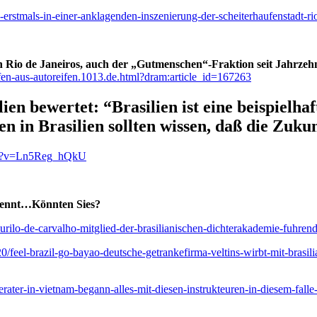
n-erstmals-in-einer-anklagenden-inszenierung-der-scheiterhaufenstadt-ri
en Rio de Janeiros, auch der „Gutmenschen“-Fraktion seit Jahrzeh
fen-aus-autoreifen.1013.de.html?dram:article_id=167263
 bewertet: “Brasilien ist eine beispielhaf
in Brasilien sollten wissen, daß die Zukunft
ch?v=Ln5Reg_hQkU
brennt…Könnten Sies?
urilo-de-carvalho-mitglied-der-brasilianischen-dichterakademie-fuhrender
20/feel-brazil-go-bayao-deutsche-getrankefirma-veltins-wirbt-mit-brasil
erater-in-vietnam-begann-alles-mit-diesen-instrukteuren-in-diesem-falle-