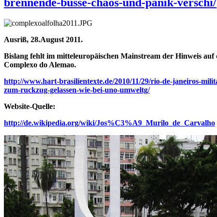
brennende-busse-chaos-und-panik-verschi/
Ausriß, 28.August 2011.
Bislang fehlt im mitteleuropäischen Mainstream der Hinweis auf
Complexo do Alemao.
http://www.hart-brasilientexte.de/2010/11/29/rio-de-janeiros-mil
zum-ruckzug-gelassen-wie-bei-uno-umweltg/
Website-Quelle:
http://de.wikipedia.org/wiki/Jos%C3%A9_Murilo_de_Carvalho