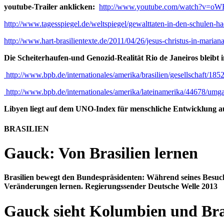
youtube-Trailer anklicken:
http://www.youtube.com/watch?v=oW
http://www.tagesspiegel.de/weltspiegel/gewalttaten-in-den-schulen-h
http://www.hart-brasilientexte.de/2011/04/26/jesus-christus-in-marian
Die Scheiterhaufen-und Genozid-Realität Rio de Janeiros blei
http://www.bpb.de/internationales/amerika/brasilien/gesellschaft/185
http://www.bpb.de/internationales/amerika/lateinamerika/44678/umg
Libyen liegt auf dem UNO-Index für menschliche Entwicklung auf
BRASILIEN
Gauck: Von Brasilien lernen
Brasilien bewegt den Bundespräsidenten: Während seines Besu
Veränderungen lernen. Regierungssender Deutsche Welle 2013
Gauck sieht Kolumbien und Bra