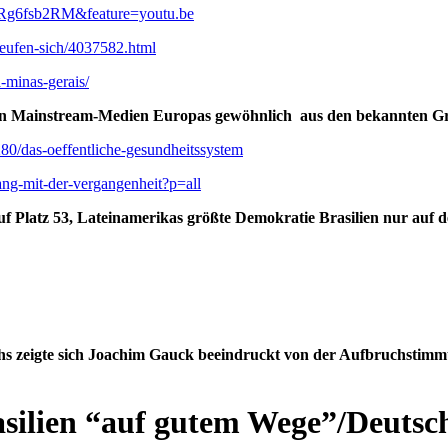
Rg6fsb2RM&feature=youtu.be
aeufen-sich/4037582.html
a-minas-gerais/
bt in Mainstream-Medien Europas gewöhnlich aus den bekannten 
280/das-oeffentliche-gesundheitssystem
ang-mit-der-vergangenheit?p=all
 Platz 53, Lateinamerikas größte Demokratie Brasilien nur auf d
chs zeigte sich Joachim Gauck beeindruckt von der Aufbruchsti
silien “auf gutem Wege”/Deutsc