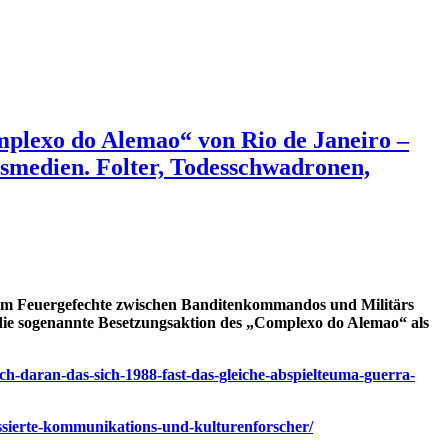
mplexo do Alemao“ von Rio de Janeiro –
esmedien. Folter, Todesschwadronen,
zudem Feuergefechte zwischen Banditenkommandos und Militärs
 die sogenannte Besetzungsaktion des „Complexo do Alemao“ als
sch-daran-das-sich-1988-fast-das-gleiche-abspielteuma-guerra-
essierte-kommunikations-und-kulturenforscher/