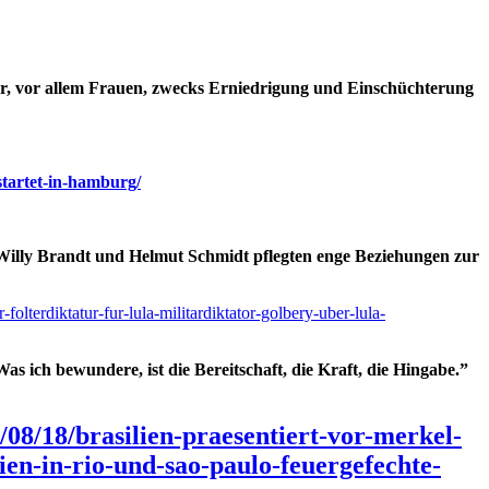
er, vor allem Frauen, zwecks Erniedrigung und Einschüchterung
-startet-in-hamburg/
 Willy Brandt und Helmut Schmidt pflegten enge Beziehungen zur
lterdiktatur-fur-lula-militardiktator-golbery-uber-lula-
as ich bewundere, ist die Bereitschaft, die Kraft, die Hingabe.”
/08/18/brasilien-praesentiert-vor-merkel-
ien-in-rio-und-sao-paulo-feuergefechte-