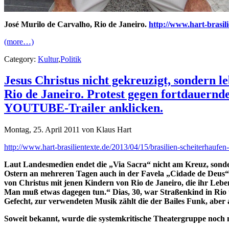
José Murilo de Carvalho, Rio de Janeiro.
http://www.hart-brasili
(more…)
Category:
Kultur
,
Politik
Jesus Christus nicht gekreuzigt, sondern 
Rio de Janeiro. Protest gegen fortdauernd
YOUTUBE-Trailer anklicken.
Montag, 25. April 2011 von Klaus Hart
http://www.hart-brasilientexte.de/2013/04/15/brasilien-scheiterhauf
Laut Landesmedien endet die „Via Sacra“ nicht am Kreuz, sonde
Ostern an mehreren Tagen auch in der Favela „Cidade de Deus“ 
von Christus mit jenen Kindern von Rio de Janeiro, die ihr Lebe
Man muß etwas dagegen tun.“ Dias, 30, war Straßenkind in Rio u
Gefecht, zur verwendeten Musik zählt die der Bailes Funk, aber
Soweit bekannt, wurde die systemkritische Theatergruppe noch n