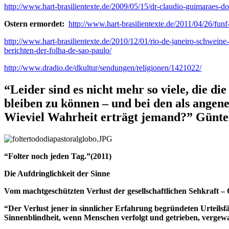
http://www.hart-brasilientexte.de/2009/05/15/dr-claudio-guimaraes-dos
Ostern ermordet:
http://www.hart-brasilientexte.de/2011/04/26/fun
http://www.hart-brasilientexte.de/2010/12/01/rio-de-janeiro-schweine
berichten-der-folha-de-sao-paulo/
http://www.dradio.de/dkultur/sendungen/religionen/1421022/
“Leider sind es nicht mehr so viele, die d
bleiben zu können – und bei den als ange
Wieviel Wahrheit erträgt jemand?” Günter
“Folter noch jeden Tag.”(2011)
Die Aufdringlichkeit der Sinne
Vom machtgeschützten Verlust der gesellschaftlichen Sehkraft –
“Der Verlust jener in sinnlicher Erfahrung begründeten Urteils
Sinnenblindheit, wenn Menschen verfolgt und getrieben, vergewal