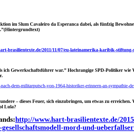
ktion im Slum Cavaleiro da Esperanca dabei, als fünfzig Bewohn
.”(Hintergrundtext)
art-brasilientexte.de/2011/11/07/eu-lateinamerika-karibik-stiftung
als ich Gewerkschaftsführer war.” Hochrangige SPD-Politiker wie
r.
-nach-dem-militarputsch-von-1964-historiker-erinnern-an-sympathie-der-fo
undere – dieses Feuer, sich einzubringen, um etwas zu erreichen. W
ol Lula?
ands:
http://www.hart-brasilientexte.de/2015
-gesellschaftsmodell-mord-und-ueberfallser