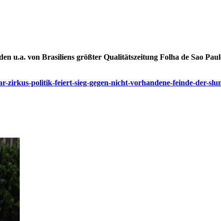
 den u.a. von Brasiliens größter Qualitätszeitung Folha de Sao P
itar-zirkus-politik-feiert-sieg-gegen-nicht-vorhandene-feinde-der