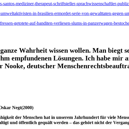
-santos-mediziner-therapeut-schriftsteller-sprachwissenschaftler-publiz
f-umweltaktivisten-in-brasilien-ermordet-serie-von-gewalttaten-gegen-u
-fressen-getotete-auf-banditen-verliesen-slums-in-panzerwagen-bestoch
ie ganze Wahrheit wissen wollen. Man biegt 
nehm empfundenen Lösungen. Ich habe mir a
 Nooke, deutscher Menschenrechtsbeauftrag
 Oskar Negt(2000)
fähigkeit der Menschen hat in unserem Jahrhundert für viele Mens
tigt und öffentlich gequält werden – das gehört nicht der Vergan