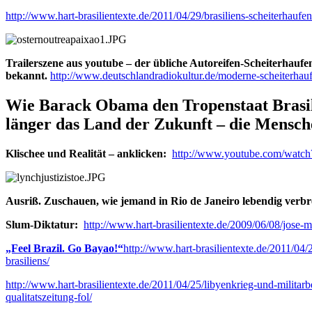
http://www.hart-brasilientexte.de/2011/04/29/brasiliens-scheiterhaufe
Trailerszene aus youtube – der übliche Autoreifen-Scheiterhauf
bekannt.
http://www.deutschlandradiokultur.de/moderne-scheiterhau
Wie Barack Obama den Tropenstaat Brasilien
länger das Land der Zukunft – die Menschen 
Klischee und Realität – anklicken:
http://www.youtube.com/wat
Ausriß. Zuschauen, wie jemand in Rio de Janeiro lebendig ver
Slum-Diktatur:
http://www.hart-brasilientexte.de/2009/06/08/jose-m
„Feel Brazil. Go Bayao!“
http://www.hart-brasilientexte.de/2011/04/
brasiliens/
http://www.hart-brasilientexte.de/2011/04/25/libyenkrieg-und-militarb
qualitatszeitung-fol/