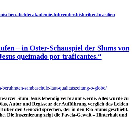
ianischen-dichterakademie-fuhrender-historiker-brasilien
aufen – in Oster-Schauspiel der Slums von
Jesus queimado por traficantes.“
n-beruhmten-sambaschule-laut-qualitatszeitung-o-globo/
hwarzer Slum-Jesus lebendig verbrannt werde. Alles wurde zu
ias, Autor und Regisseur der Aufführung verglich das Leiden
ll über den Genozid sprechen, der in den Rio-Slums geschieht.
. Die Inszenierung zeigt die Favela-Gewalt – Hinterhalt und