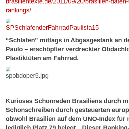
brasilientexte.de/2011/09/20/brasilien-daten
rankings/
“Schlafen” mittags in Abgasgestank an de
Paulo – erschöpfter verdreckter Obdachlo
Plastiktüten am Fahrrad.
Kurioses Schönreden Brasiliens durch mit
Schönschreiben durch gesteuerten europ
obwohl Brasilien auf dem UNO-Index für
lediglich Platz 79 belegt…Dieser Rankin