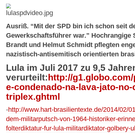
Ausriß. “Mit der SPD bin ich schon seit d
Gewerkschaftsführer war.” Hochrangige S
Brandt und Helmut Schmidt pflegten eng
nazistisch-antisemitisch orientierten bras
Lula im Juli 2017 zu 9,5 Jahr
verurteilt:
http://g1.globo.com/
e-condenado-na-lava-jato-no-
triplex.ghtml
-
http://www.hart-brasilientexte.de/2014/02/0
dem-militarputsch-von-1964-historiker-erinn
folterdiktatur-fur-lula-militardiktator-golb