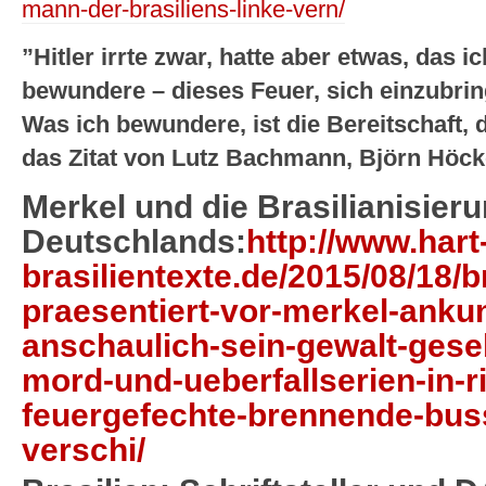
mann-der-brasiliens-linke-vern/
”Hitler irrte zwar, hatte aber etwas, das 
bewundere – dieses Feuer, sich einzubrin
Was ich bewundere, ist die Bereitschaft, d
das Zitat von Lutz Bachmann, Björn Höck
Merkel und die Brasilianisier
Deutschlands:
http://www.hart
brasilientexte.de/2015/08/18/br
praesentiert-vor-merkel-ankun
anschaulich-sein-gewalt-gese
mord-und-ueberfallserien-in-r
feuergefechte-brennende-bus
verschi/