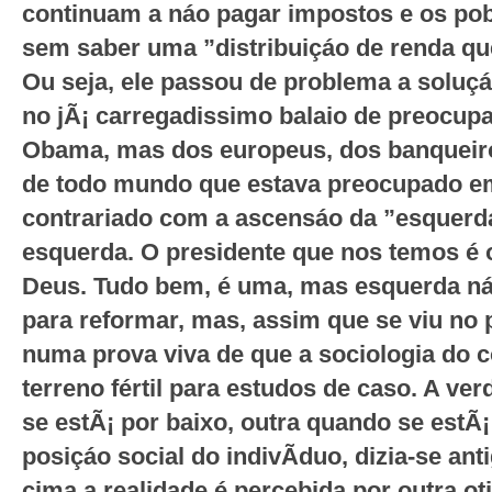
continuam a náo pagar impostos e os po
sem saber uma ”distribuiçáo de renda que
Ou seja, ele passou de problema a solu
no jÃ¡ carregadi­ssimo balaio de preocu
Obama, mas dos europeus, dos banqueir
de todo mundo que estava preocupado e
contrariado com a ascensáo da ”esquerda
esquerda. O presidente que nos temos é 
Deus.
Tudo bem, é uma, mas esquerda náo
para reformar, mas, assim que se viu no 
numa prova viva de que a sociologia do 
terreno fértil para estudos de caso. A v
se estÃ¡ por baixo, outra quando se estÃ
posiçáo social do indivÃ­duo, dizia-se ant
cima a realidade é percebida por outra oti