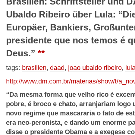
Brasilien: Schriftsteller und
Ubaldo Ribeiro über Lula: “Di
Europäer, Bankiers, Großun
presidente que nos temos é q
Deus.”
**
tags:
brasilien
,
daad
,
joao ubaldo ribeiro
,
lul
http://www.dm.com.br/materias/show/t/a_n
“Da mesma forma que velho rico é excent
pobre, é broco e chato, arranjariam logo 
novo regime que mascararia o fato de e
era neo-peronista, e dando um enorme pas
disse o presidente Obama e a exegese cor