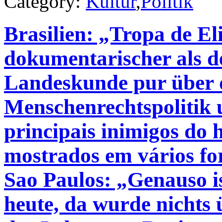
Category:
Kultur
,
Politik
Brasilien: „Tropa de El
dokumentarischer als d
Landeskunde pur über d
Menschenrechtspolitik 
principais inimigos do 
mostrados em vários f
Sao Paulos: „Genauso is
heute, da wurde nichts