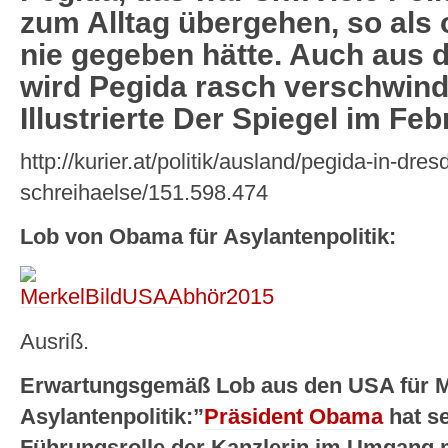
zum Alltag übergehen, so als 
nie gegeben hätte. Auch aus d
wird Pegida rasch verschwin
Illustrierte Der Spiegel im Feb
http://kurier.at/politik/ausland/pegida-in-dre
schreihaelse/151.598.474
Lob von Obama für Asylantenpolitik:
Ausriß.
Erwartungsgemäß Lob aus den USA für M
Asylantenpolitik:”
Präsident Obama
hat se
Führungsrolle der Kanzlerin im Umgang mi