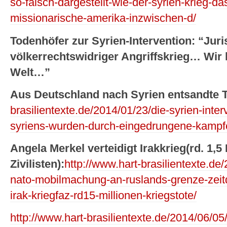
so-falsch-dargestellt-wie-der-syrien-krieg-das
missionarische-amerika-inzwischen-d/
Todenhöfer zur Syrien-Intervention: “Juris
völkerrechtswidriger Angriffskrieg… Wir 
Welt…”
Aus Deutschland nach Syrien entsandte T
brasilientexte.de/2014/01/23/die-syrien-inte
syriens-wurden-durch-eingedrungene-kampfe
Angela Merkel verteidigt Irakkrieg(rd. 1,5 
Zivilisten):
http://www.hart-brasilientexte.d
nato-mobilmachung-an-ruslands-grenze-zeit
irak-kriegfaz-rd15-millionen-kriegstote/
http://www.hart-brasilientexte.de/2014/06/05