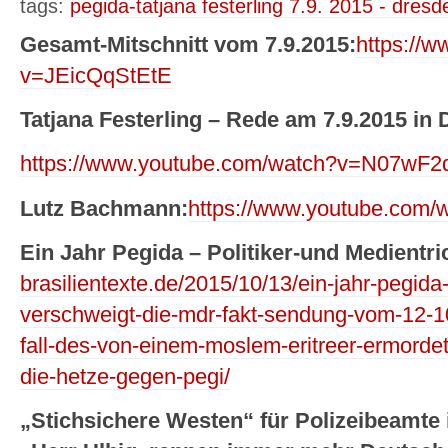
tags:
pegida-tatjana festerling 7.9. 2015 - dresd
Gesamt-Mitschnitt vom 7.9.2015:
https://
v=JEicQqStEtE
Tatjana Festerling – Rede am 7.9.2015 in
https://www.youtube.com/watch?v=N07wF2
Lutz Bachmann:
https://www.youtube.com
Ein Jahr Pegida – Politiker-und Medientri
brasilientexte.de/2015/10/13/ein-jahr-pegida
verschweigt-die-mdr-fakt-sendung-vom-12-
fall-des-von-einem-moslem-eritreer-ermorde
die-hetze-gegen-pegi/
„Stichsichere Westen“ für Polizeibeamte