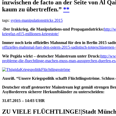
inzwischen de facto an der Seite von Al Qa
kaum zu übertreffen.”
**
tags:
syrien-manipulationstricks 2015
-
Der Irakkrieg, die Manipulations-und Propagandatricks:
http://
kriegfaz-rd15-millionen-kriegstote/
Immer noch kein offizielles Mahnmal für den in Berlin 2015 sadi
offizielles-mahnmal-fuer-den-ostern-2015-sadistisch-totgeschlagenen-j
Wie Pegida wirkt – deutscher Mainstream unter Druck:
http://ww
probleme-die-fluechtlinge-machen-muss-man-aussprechen-duerfen-es-is
Ausriß. “Unsere Kriegspolitik schafft Flüchtlingsströme. Schlus
Deutscher straff gesteuerter Mainstream legt gemäß strengen Ber
Asylforderern sicherer Herkunftsländer zu unterscheiden:
31.07.2015 – 14:03 UHR
ZU VIELE FLÜCHTLINGE!
|
Stadt Münche