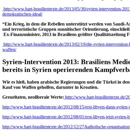
http://www.hart-brasilientexte.de/2013/05/30/syrien-intervention-201
demokratischen-ideal/
“Ein Krieg, in dem die Rebellen unterstützt werden von Saudi-
und terroristische Gruppen sunnitischer Orientierung, einschließ
Ex-Finanzminister, 2013 in Brasiliens größter Qualitätszeitung 
http://www.hart-brasilientexte.de/2013/02/19/die-syrien-intervention
waffen/
Syrien-Intervention 2013: Brasiliens Med
bereits in Syrien operierenden Kampfverb
Wie es hieß, haben arabische Regierungen und die Türkei in den 
Kauf von Waffen geholfen, darunter in Kroatien.
Greueltaten, neoliberale Werte:
http://www.hart-brasilientexte.de/
http://www.hart-brasilientexte.de/2012/08/15/erst-libyen-dann-syrien-
http://www.hart-brasilientexte.de/2012/08/01/erst-libyen-jetzt-syrien
http://www.hart-brasilientexte.de/2012/12/27/katholische-organisation-