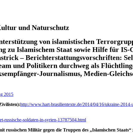
 Kultur und Naturschutz
nterstützung von islamistischen Terrorgru
g zu Islamischem Staat sowie Hilfe für IS-
rick – Berichterstattungsvorschriften: Se
am und Politikern durchweg als Flüchtlinge
ksempfänger-Journalismus, Medien-Gleichsc
ng 2015
ivilisten):
http://www.hart-brasilientexte.de/2014/04/16/ukraine-201
tet-russische-soldaten-in-syrien-13787504.html
it russischen Militär gegen die Truppen des „Islamischen Staats