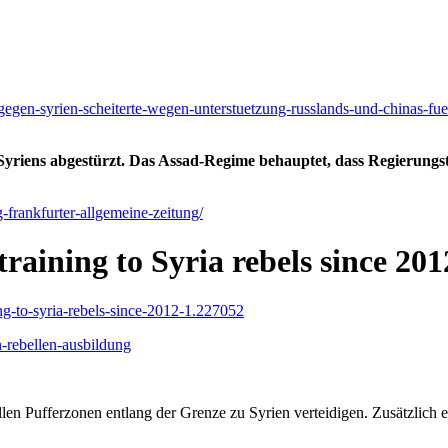
eg-gegen-syrien-scheiterte-wegen-unterstuetzung-russlands-und-chinas-
iens abgestürzt. Das Assad-Regime behauptet, dass Regierungs
-frankfurter-allgemeine-zeitung/
raining to Syria rebels since 20
ng-to-syria-rebels-since-2012-1.227052
n-rebellen-ausbildung
llen Pufferzonen entlang der Grenze zu Syrien verteidigen. Zusätzlich