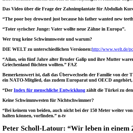
Das Video über die Frage der Zahnimplantate für Abdullah Kur
“The poor boy drowned just because his father wanted new teeth
“Toter syrischer Junge: Vater wollte neue Zähne in Europa”.
Wer trug keine Schwimmweste und warum?
DIE WELT zu unterschiedlichen Versionen:
http://www.welt.de/po
“Ailan, sein fünf Jahre alter Bruder Galip und ihre Mutter ware
Griechenland flüchten wollten.” FAZ
Bemerkenswert ist, daß das Überwechseln der Familie von der Tü
ein NATO-Mitglied, das zudem Europarat und OECD angehört, E
“Der
Index für menschliche Entwicklung
zählt die Türkei zu de
Keine Schwimmwesten für Nichtschwimmer?
“Bei keinem von beiden, auch nicht bei der 150 Meter weiter v
halten können, vorfinden.” n-tv
Peter Scholl-Latour: “Wir leben in einem