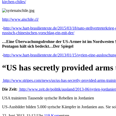
kirchen-chiles/
http://www.aischile.cl/
-
http://www.hart-brasilientexte.de/2015/03/18/nato-stellvertreterkri
russisch-chinesischen-vorschlag-ein-mit-der/
…Eine Überwachungsdrohne der US-Armee ist im Nordwesten Syr
Pentagon hält sich bedeckt…Der Spiegel
-
http://www.hart-brasilientexte.de/2013/01/15/syrien-eine-ausloschung
“US has secretly provided arms t
http://www.stripes.com/news/us/us-has-secretly-provided-arms-traini
Die Zeit:
http://www.zeit.de/politik/ausland/2013-06/syrien-jordanie
USA trainieren Tausende syrische Rebellen in Jordanien
US-Ausbilder bilden 5.000 syrische Kämpfer in Jordanien aus. Sie so
22. Juni 2013 11:12 Uhr
119 Kom
entare