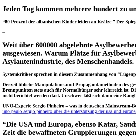
Jeden Tag kommen mehrere hundert zu uns –
“80 Prozent der albanischen Kinder leiden an Krätze.” Der Spieg
–
Weit über 600000 abgelehnte Asylbewerber
ausgewiesen. Warum Plätze für Asylbewerb
Asylantenindustrie, des Menschenhandels.
Systemkritiker sprechen in diesem Zusammenhang von “Lügenp
Derzeit übliche Manipulations-und Propagandamethoden des gesteu
Brennpunkten stets auch für Normalbürger sehr lehrreich ist. 
nicht berichtet werden darf. Unschwer läßt sich dann eine Rangli
UNO-Experte Sergio Pinheiro – was in deutschen Mainstream-Ber
uno-paulo-sergio-pinheiro-uber-die-unterstutzung-der-usa-und-europais
“Die USA und Europa, ebenso Katar, Saudi
Zeit die bewaffneten Gruppierungen gegen