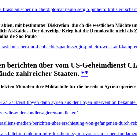
3-brasilianischer-un-chefdiplomat-paulo-sergio-pinheiro-kritisiert-sch
Arabien, mit bestimmter Diskretion durch die westlichen Mächte
lich Al-Kaida…Der derzeitige Krieg hat die Demokratie nicht als Zi
Folha de Sao Paulo
-brasilianischer-uno-beobachter-paulo-sergio-pinheiro-weist-auf-kampf
ien berichten über vom US-Geheimdienst CIA
ände zahlreicher Staaten.
**
letzten Monaten ihre Militärhilfe für die bereits in Syrien operi
2012/12/11/erst-libyen-dann-syrien-aus-der-libyen-intervention-bekann
wie-die-widerstandler-agieren-anklicken/
-brasiliens-medien-berichten-uber-erschiesung-von-gefangenen-durch-reb
ais-bittet-in-chile-um-hilfe-fur-die-in-syrien-von-islamischen-fundamen