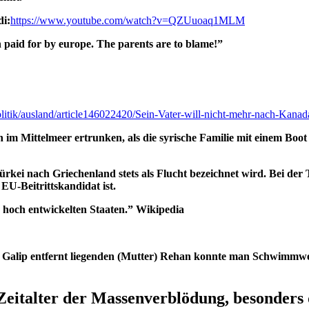
di:
https://www.youtube.com/watch?v=QZUuoaq1MLM
 paid for by europe. The parents are to blame!”
litik/ausland/article146022420/Sein-Vater-will-nicht-mehr-nach-Kanad
n im Mittelmeer ertrunken, als die syrische Familie mit einem Bo
rkei nach Griechenland stets als Flucht bezeichnet wird. Bei der
U-Beitrittskandidat ist.
n hoch entwickelten Staaten.” Wikipedia
on Galip entfernt liegenden (Mutter) Rehan konnte man Schwimmwe
 Zeitalter der Massenverblödung, besonder