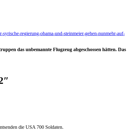
fuer-syrische-regierung-obama-und-steinmeier-gehen-nunmehr-auf-
truppen das unbemannte Flugzeug abgeschossen hätten. Das
12″
 entsenden die USA 700 Soldaten.