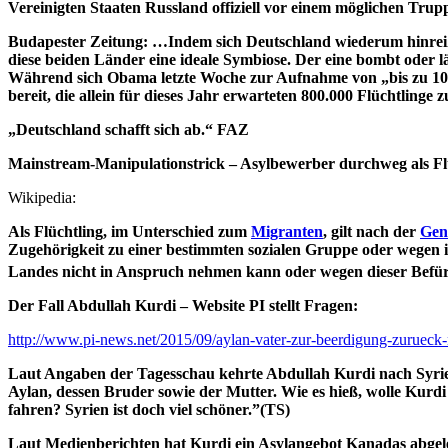
Vereinigten Staaten Russland offiziell vor einem möglichen Tr
Budapester Zeitung: …Indem sich Deutschland wiederum hinrei
diese beiden Länder eine ideale Symbiose. Der eine bombt oder
Während sich Obama letzte Woche zur Aufnahme von „bis zu 10.0
bereit, die allein für dieses Jahr erwarteten 800.000 Flüchtlinge
„Deutschland schafft sich ab.“ FAZ
Mainstream-Manipulationstrick – Asylbewerber durchweg als Flüch
Wikipedia:
Als Flüchtling, im Unterschied zum
Migranten
, gilt nach der
Gen
Zugehörigkeit zu einer bestimmten sozialen Gruppe oder wegen ih
Landes nicht in Anspruch nehmen kann oder wegen dieser Befür
Der Fall Abdullah Kurdi – Website PI stellt Fragen:
http://www.pi-news.net/2015/09/aylan-vater-zur-beerdigung-zurueck-
Laut Angaben der Tagesschau kehrte Abdullah Kurdi nach Syrien
Aylan, dessen Bruder sowie der Mutter. Wie es hieß, wolle Kurd
fahren? Syrien ist doch viel schöner.”(TS)
Laut Medienberichten hat Kurdi ein Asylangebot Kanadas abgel