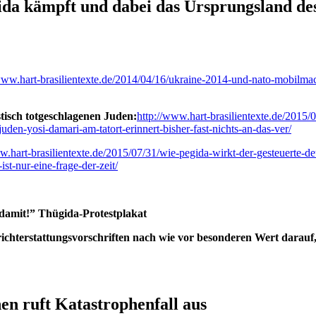
ida kämpft und dabei das Ursprungsland des
www.hart-brasilientexte.de/2014/04/16/ukraine-2014-und-nato-mobilmac
stisch totgeschlagenen Juden:
http://www.hart-brasilientexte.de/2015/0
uden-yosi-damari-am-tatort-erinnert-bisher-fast-nichts-an-das-ver/
w.hart-brasilientexte.de/2015/07/31/wie-pegida-wirkt-der-gesteuerte-d
t-nur-eine-frage-der-zeit/
s damit!” Thügida-Protestplakat
ichterstattungsvorschriften nach wie vor besonderen Wert darauf,
n ruft Katastrophenfall aus