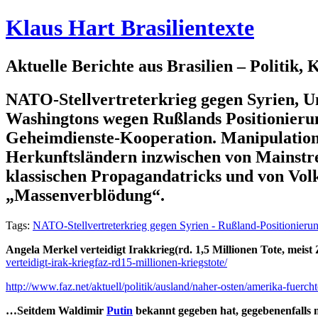
Klaus Hart Brasilientexte
Aktuelle Berichte aus Brasilien – Politik,
NATO-Stellvertreterkrieg gegen Syrien, U
Washingtons wegen Rußlands Positionierun
Geheimdienste-Kooperation. Manipulationst
Herkunftsländern inzwischen von Mainstre
klassischen Propagandatricks und von Vol
„Massenverblödung“.
Tags:
NATO-Stellvertreterkrieg gegen Syrien - Rußland-Positionieru
Angela Merkel verteidigt Irakkrieg(rd. 1,5 Millionen Tote, meist Z
verteidigt-irak-kriegfaz-rd15-millionen-kriegstote/
http://www.faz.net/aktuell/politik/ausland/naher-osten/amerika-fuerch
…Seitdem Waldimir
Putin
bekannt gegeben hat, gegebenenfalls m