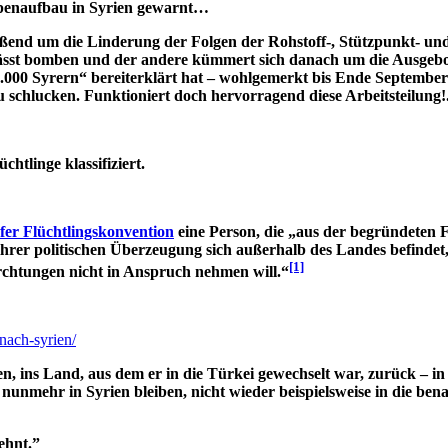
uppenaufbau in Syrien gewarnt…
ßend um die Linderung der Folgen der Rohstoff-, Stützpunkt- u
 lässt bomben und der andere kümmert sich danach um die Ausgebo
00 Syrern“ bereiterklärt hat – wohlgemerkt bis Ende September 2
 zu schlucken. Funktioniert doch hervorragend diese Arbeitsteilung!.
tlinge klassifiziert.
fer Flüchtlingskonvention
eine Person, die „aus der begründeten 
rer politischen Überzeugung sich außerhalb des Landes befindet, d
[1]
chtungen nicht in Anspruch nehmen will.“
nach-syrien/
, ins Land, aus dem er in die Türkei gewechselt war, zurück – i
i nunmehr in Syrien bleiben, nicht wieder beispielsweise in die
ehnt.”