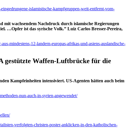
arf-eingedrungene-islamistische-kampfgruppen-weit-entfernt-vom-
 und mit wachsendem Nachdruck durch islamische Regierungen
el. …Opfer ist das syrische Volk.” Luiz Carlos Bresser-Pereira,
er-aus-mindestens-12-landern-europas-afrikas-und-asiens-auslandische-
 gestützte Waffen-Luftbrücke für die
erenden Kampfeinheiten intensiviert. US-Agenten hätten auch beim
te-methoden-nun-auch-in-syrien-angewendet/
ellen/
talisten-verfolgten-christen-poster-anklicken-in-den-katholischen-