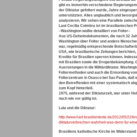
gibt es immerhin verschiedene Regierungsmitg
der Diktatur gefoltert wurde, Jahre eingesperr
unterstützten. Alles unglaublich und besorgni
analysieren. Wir sehen eine Parallele zwisc
Laut Cecilia Coimbra ist im brasilianischen Po
–Washington wußte detailliert von Folter–
Aus US-Geheimdokumenten, die nach 32 Jahre
Washington über Folter und andere Menschenre
war, regelmäßig entsprechende Botschafterber
USA, wie brasilianische Zeitungen berichte
Kredite für Brasilien sperren können. Indess
mit Brasilien sowie die Drogenbekämpfung. 
Ausrüstungen in die Militärdiktatur. Washing
Foltermethoden und auch die Ermordung von D
Folterzentrum in Osasco bei Sao Paulo, daß 
den Betreffenden mit einer systematisch abg
zum Kopf hinterließ.
1975, während der Diktaturzeit, war unter H
nach wie vor gültig ist.
Lula und die Diktatur:
http://www.hart-brasilientexte.de/2012/05/22/b
diktaturverbrechen-wahrheit-was-denn-fur-eine
Brasiliens katholische Kirche im Widerstand g