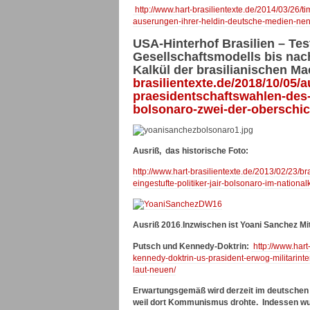
http://www.hart-brasilientexte.de/2014/03/26/
auserungen-ihrer-heldin-deutsche-medien-nen
USA-Hinterhof Brasilien – Tes
Gesellschaftsmodells bis nac
Kalkül der brasilianischen Mac
brasilientexte.de/2018/10/05/
praesidentschaftswahlen-des-
bolsonaro-zwei-der-oberschic
Ausriß, d
as historische Foto:
http://www.hart-brasilientexte.de/2013/02/23/b
eingestufte-politiker-jair-bolsonaro-im-nationa
Ausriß 2016
.
Inzwischen ist Yoani Sanchez M
Putsch und Kennedy-Doktrin:
http://www.hart
kennedy-doktrin-us-prasident-erwog-militarinte
laut-neuen/
Erwartungsgemäß wird derzeit im deutschen M
weil dort Kommunismus drohte. Indessen wur