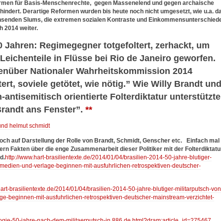
formen für Basis-Menschenrechte, gegen Massenelend und gegen archaische
rhindert. Derartige Reformen wurden bis heute noch nicht umgesetzt, wie u.a. d
hsenden Slums, die extremen sozialen Kontraste und Einkommensunterschied
h 2014 weiter.
50 Jahren: Regimegegner totgefoltert, zerhackt, um
 Leichenteile in Flüsse bei Rio de Janeiro geworfen.
egenüber Nationaler Wahrheitskommission 2014
tert, soviele getötet, wie nötig.” Wie Willy Brandt un
antisemitisch orientierte Folterdiktatur unterstützte
 Brandt ans Fenster”.
**
 und helmut schmidt
ch auf Darstellung der Rolle von Brandt, Schmidt, Genscher etc.
Einfach mal
n Fakten über die enge Zusammenarbeit dieser Politiker mit der Folterdiktatu
d.
http://www.hart-brasilientexte.de/2014/01/04/brasilien-2014-50-jahre-blutiger-
tsmedien-und-verlage-beginnen-mit-ausfuhrlichen-retrospektiven-deutscher-
hart-brasilientexte.de/2014/01/04/brasilien-2014-50-jahre-blutiger-militarputsch-von
ge-beginnen-mit-ausfuhrlichen-retrospektiven-deutscher-mainstream-verzichtet-
logie-50-jahre-nach-dem-militaerputsch-in.886.de.html?dram:article_id=275467