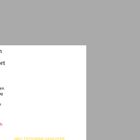
n
rt
hen
ng
e
h-
NEU: FOTOSERIE GESICHTER