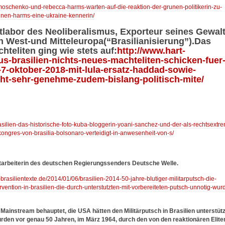
timoschenko-und-rebecca-harms-warten-auf-die-reaktion-der-grunen-politikerin-zu-
nen-harms-eine-ukraine-kennerin/
tlabor des Neoliberalismus, Exporteur seines Gewalt
h West-und Mitteleuropa(“Brasilianisierung”).Das
hteliten ging wie stets auf:
http://www.hart-
aus-brasilien-nichts-neues-machteliten-schicken-fuer
7-oktober-2018-mit-lula-ersatz-haddad-sowie-
ht-sehr-genehme-zudem-bislang-politisch-mite/
rasilien-das-historische-foto-kuba-bloggerin-yoani-sanchez-und-der-als-rechtsextre
lkongres-von-brasilia-bolsonaro-verteidigt-in-anwesenheit-von-s/
itarbeiterin des deutschen Regierungssenders Deutsche Welle.
-brasilientexte.de/2014/01/06/brasilien-2014-50-jahre-blutiger-militarputsch-die-
rvention-in-brasilien-die-durch-unterstutzten-mit-vorbereiteten-putsch-unnotig-wur
ainstream behauptet, die USA hätten den Militärputsch in Brasilien unterstütz
den vor genau 50 Jahren, im März 1964, durch den von den reaktionären Elite