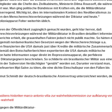
lieder wie die Chefin des Zivilkabinetts, Ministerin Dilma Rousseff, die währe
t war. Man ging politische Bündnisse mit Kräften ein, die die Militärdiktatur
serregend. Wichtig ist, dies im internationalen Kontext des Neoliberalismus zu
hen den Menschenrechtsverletzungen während der Diktatur und heute.”
lizeiapparat Folter weiterhin üblich.
n der Öffentlichkeit zugänglich gemacht wurden, geht klar hervor, daß
chtsverletzungen während der Militärdiktatur in Brasilien detailliert informie
ichte erhielt, die grauenhaften Fakten jedoch nicht publik machte. So hätten d
n, gemäß nordamerikanischen Gesetzen wegen der Menschenrechtslage u.a.
en finanzierten die USA damals just über Kredite die militärische Zusammenarb
Gemäß den Botschafterberichten exportierten die USA damals militärische
ton hatte Informanten sogar direkt im Repressionsapparat, die perfideste
iktaturgegnern beschrieben. So schilderte ein brasilianischer Militär aus ein
ein der Subversion Verdächtigter “genäht” worden sei. Darunter verstand man,
efeuerten Mpi-Salve zu töten, die eine dichte Einschußspur von den Füßen bis
elmut Schmidt der deutsch-brasilianische Atomvertrag unterzeichnet worden, d
rasiliens-historiker-marco-antonio-villa-zur-wahrheitskommission-zur-aufklarung-vo
-wahrheit/
egen die Militärdiktatur-