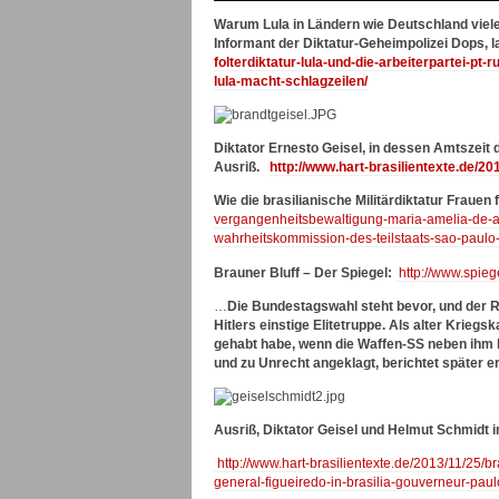
Warum Lula in Ländern wie Deutschland viel
Informant der Diktatur-Geheimpolizei Dops,
folterdiktatur-lula-und-die-arbeiterpartei-
lula-macht-schlagzeilen/
Diktator Ernesto Geisel, in dessen Amtszeit 
Ausriß.
http://www.hart-brasilientexte.de/2
Wie die brasilianische Militärdiktatur Frauen 
vergangenheitsbewaltigung-maria-amelia-de-al
wahrheitskommission-des-teilstaats-sao-paulo-
Brauner Bluff – Der Spiegel:
http://www.spieg
…
Die Bundestagswahl steht bevor, und der R
Hitlers einstige Elitetruppe. Als alter Kri
gehabt habe, wenn die Waffen-SS neben ihm 
und zu Unrecht angeklagt, berichtet später e
Ausriß, Diktator Geisel und Helmut Schmidt
http://www.hart-brasilientexte.de/2013/11/25/br
general-figueiredo-in-brasilia-gouverneur-paul