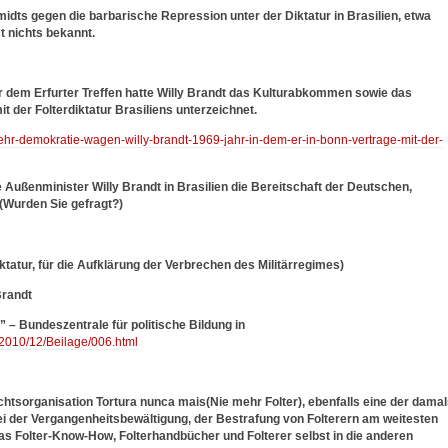
idts gegen die barbarische Repression unter der Diktatur in Brasilien, etwa
st nichts bekannt.
or dem Erfurter Treffen hatte Willy Brandt das Kulturabkommen sowie das
der Folterdiktatur Brasiliens unterzeichnet.
mehr-demokratie-wagen-willy-brandt-1969-jahr-in-dem-er-in-bonn-vertrage-mit-der-
e Außenminister Willy Brandt in Brasilien die Bereitschaft der Deutschen,
 (Wurden Sie gefragt?)
tatur, für die Aufklärung der Verbrechen des Militärregimes)
Brandt
– Bundeszentrale für politische Bildung in
2010/12/Beilage/006.html
tsorganisation Tortura nunca mais(Nie mehr Folter), ebenfalls eine der dama
 bei der Vergangenheitsbewältigung, der Bestrafung von Folterern am weitesten
as Folter-Know-How, Folterhandbücher und Folterer selbst in die anderen