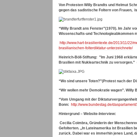
Von Protesten Willy Brandts und Helmut Schm
gegen das sadistische Foltern von Frauen, i
“Willy Brandt ans Fenster”(1970). Im Jahr v
Wissenschafts-und Technologieabkommen mit 
http://www.hart-brasilientexte.de/2013/11/22/
brasilianischen-folterdiktatur-unterzeichnete/
Heinrich-Böll-Stiftung: ”Im Juni 1968 erklärt
Brasilien mit Nukleartechnik zu versorgen.”
“Wo sind unsere Toten?”(Protest nach der Dik
“Wir wollen mehr Demokratie wagen”. Willy 
“Vom Umgang mit der Diktaturvergangenheit” 
Bonn:
http://www.bundestag.de/dasparlament/
Hintergrund – Website-Interview:
Cecilia Coimbra, Gründerin der Menschenrech
Gefolterten. „In Lateinamerika ist Brasilien
zurück. Dabei war es immerhin jenes Land, d