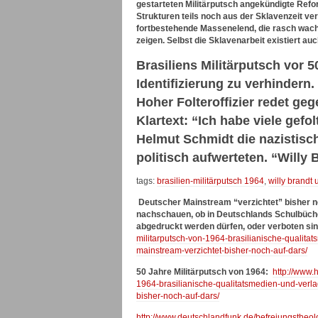
gestarteten Militärputsch angekündigte Re
Strukturen teils noch aus der Sklavenzeit ve
fortbestehende Massenelend, die rasch wac
zeigen. Selbst die Sklavenarbeit existiert auc
Brasiliens Militärputsch vor 
Identifizierung zu verhindern.
Hoher Folteroffizier redet g
Klartext: “Ich habe viele gefol
Helmut Schmidt die nazistisch-
politisch aufwerteten. “Willy
tags:
brasilien-militärputsch 1964
,
willy brandt
Deutscher Mainstream “verzichtet” bisher no
nachschauen, ob in Deutschlands Schulbücher
abgedruckt werden dürfen, oder verboten sin
militarputsch-von-1964-brasilianische-qualita
mainstream-verzichtet-bisher-noch-auf-dars/
50 Jahre Militärputsch von 1964:
http://www.
1964-brasilianische-qualitatsmedien-und-verla
bisher-noch-auf-dars/
http://www.deutschlandfunk.de/befreiungstheo