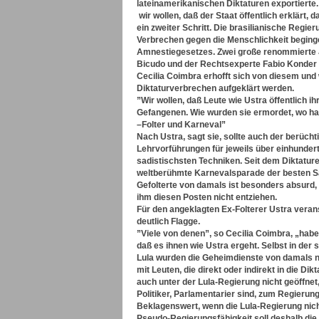
lateinamerikanischen Diktaturen exportierte
wir wollen, daß der Staat öffentlich erklärt, 
ein zweiter Schritt. Die brasilianische Regie
Verbrechen gegen die Menschlichkeit begingen
Amnestiegesetzes. Zwei große renommierte J
Bicudo und der Rechtsexperte Fabio Konder
Cecilia Coimbra erhofft sich von diesem und 
Diktaturverbrechen aufgeklärt werden.
”Wir wollen, daß Leute wie Ustra öffentlich 
Gefangenen. Wie wurden sie ermordet, wo ha
–Folter und Karneval”
Nach Ustra, sagt sie, sollte auch der berücht
Lehrvorführungen für jeweils über einhunder
sadistischsten Techniken. Seit dem Diktaturen
weltberühmte Karnevalsparade der besten Sam
Gefolterte von damals ist besonders absurd,
ihm diesen Posten nicht entziehen.
Für den angeklagten Ex-Folterer Ustra verans
deutlich Flagge.
”Viele von denen”, so Cecilia Coimbra, „habe
daß es ihnen wie Ustra ergeht. Selbst in d
Lula wurden die Geheimdienste von damals nich
mit Leuten, die direkt oder indirekt in die 
auch unter der Lula-Regierung nicht geöffnet,
Politiker, Parlamentarier sind, zum Regierun
Beklagenswert, wenn die Lula-Regierung nich
Pseudo-Regierungsfähigkeit soll deshalb die