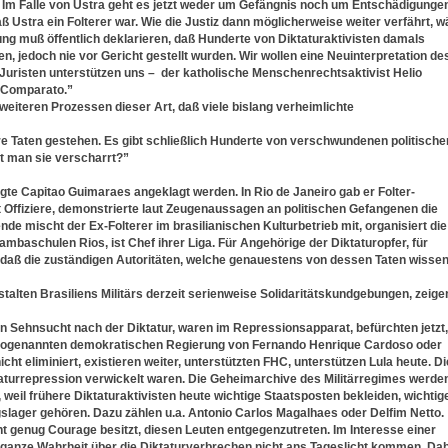
. Im Falle von Ustra geht es jetzt weder um Gefängnis noch um Entschädigunge
daß Ustra ein Folterer war. Wie die Justiz dann möglicherweise weiter verfährt, w
rung muß öffentlich deklarieren, daß Hunderte von Diktaturaktivisten damals
, jedoch nie vor Gericht gestellt wurden. Wir wollen eine Neuinterpretation de
uristen unterstützen uns – der katholische Menschenrechtsaktivist Helio
 Comparato.”
weiteren Prozessen dieser Art, daß viele bislang verheimlichte
ihre Taten gestehen. Es gibt schließlich Hunderte von verschwundenen politische
t man sie verscharrt?”
igte Capitao Guimaraes angeklagt werden. In Rio de Janeiro gab er Folter-
t Offiziere, demonstrierte laut Zeugenaussagen an politischen Gefangenen die
de mischt der Ex-Folterer im brasilianischen Kulturbetrieb mit, organisiert die
baschulen Rios, ist Chef ihrer Liga. Für Angehörige der Diktaturopfer, für
 daß die zuständigen Autoritäten, welche genauestens von dessen Taten wissen
talten Brasiliens Militärs derzeit serienweise Solidaritätskundgebungen, zeige
n Sehnsucht nach der Diktatur, waren im Repressionsapparat, befürchten jetzt,
er sogenannten demokratischen Regierung von Fernando Henrique Cardoso oder
t eliminiert, existieren weiter, unterstützten FHC, unterstützen Lula heute. D
Diktaturrepression verwickelt waren. Die Geheimarchive des Militärregimes werde
 weil frühere Diktaturaktivisten heute wichtige Staatsposten bekleiden, wichtig
gslager gehören. Dazu zählen u.a. Antonio Carlos Magalhaes oder Delfim Netto.
t genug Courage besitzt, diesen Leuten entgegenzutreten. Im Interesse einer
 ganze Wahrheit über die Diktaturverbrechen nicht ans Tageslicht kommen. Da