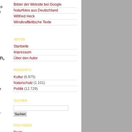
Bilder der Website bei Google
as
Naturfotos aus Deutschland
e
Wilfried Heck
Windkraftkritische Texte
SEITEN
Startseite
d
Impressum
n,
Über den Autor
RESSORTS
Kultur
(6.975)
Naturschutz
(1.101)
Politik
(12.729)
r
SUCHEN
-
RSS-FEEDS