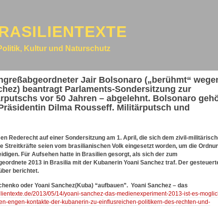
RASILIENTEXTE
Politik, Kultur und Naturschutz
ongreßabgeordneter Jair Bolsonaro („berühmt“ wege
hez) beantragt Parlaments-Sondersitzung zur
ärputschs vor 50 Jahren – abgelehnt. Bolsonaro gehö
äsidentin Dilma Rousseff. Militärputsch und
Rederecht auf einer Sondersitzung am 1. April, die sich dem zivil-militärisc
ie Streitkräfte seien vom brasilianischen Volk eingesetzt worden, um die Ordnu
digen. Für Aufsehen hatte in Brasilien gesorgt, als sich der zum
ordnete 2013 in Brasilia mit der Kubanerin Yoani Sanchez traf. Der gesteuert
ber berichtet.
schenko oder Yoani Sanchez(Kuba) “aufbauen”.
Yoani Sanchez – das
silientexte.de/2013/05/14/yoani-sanchez-das-medienexperiment-2013-ist-es-moglic
en-engen-kontakte-der-kubanerin-zu-einflusreichen-politikern-des-rechten-und-