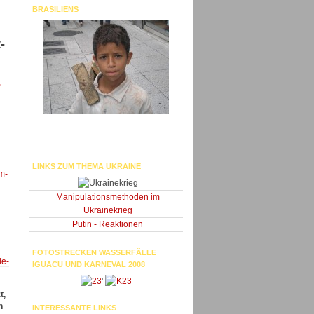
BRASILIENS
-
-
LINKS ZUM THEMA UKRAINE
m-
Manipulationsmethoden im
Ukrainekrieg
Putin - Reaktionen
FOTOSTRECKEN WASSERFÄLLE
de-
IGUACU UND KARNEVAL 2008
'
t,
n
INTERESSANTE LINKS