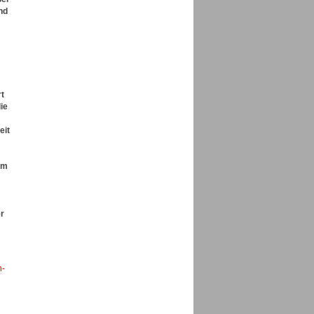
nd
rt
ie
eit
em
er
n-