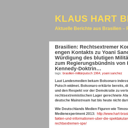
KLAUS HART B
Aktuelle Berichte aus Brasilien – 
Brasilien: Rechtsextremer K
engen Kontakts zu Yoani Sanc
Würdigung des blutigen Milit
zum Regierungsbündnis von Pr
Kennedy-Doktrin…
tags:
brasilien-militärputsch 1964
,
yoani sanchez
Laut Landesmedien bekam Bolsonaro indessen 
Putsch widmet. Bolsonaro erklärte bereits, d
und den Respekt vor der Demokratie zu vertei
rechtsextremistischen Lager gerechnete Abge
deutsche Mainstream hat bis heute nicht darü
Wie Deutschlands Medien Figuren wie Timo
Medienexperiment 2013:
http://www.hart-bra
fakten-und-informationen-uber-die-spektakular
rechtsextremen-spe/