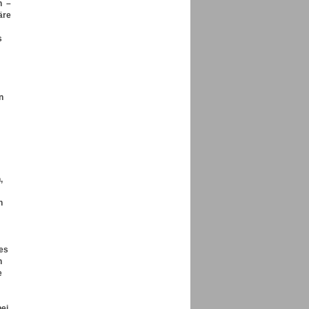
n –
äre
s
n
,
n
ies
n
e
bei