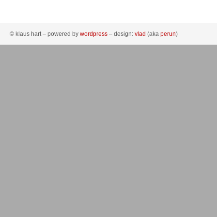
© klaus hart – powered by
wordpress
– design:
vlad
(aka
perun
)