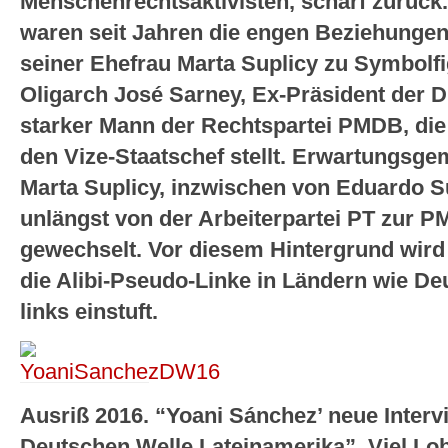
Menschenrechtsaktivisten, scharf zurück
waren seit Jahren die engen Beziehunge
seiner Ehefrau Marta Suplicy zu Symbolf
Oligarch José Sarney, Ex-Präsident der 
starker Mann der Rechtspartei PMDB, die 
den Vize-Staatschef stellt. Erwartungsg
Marta Suplicy, inzwischen von Eduardo Su
unlängst von der Arbeiterpartei PT zur 
gewechselt. Vor diesem Hintergrund wird 
die Alibi-Pseudo-Linke in Ländern wie Deu
links einstuft.
Ausriß 2016. “Yoani Sánchez’ neue Interv
Deutschen Welle Lateinamerika”. Viel Lo