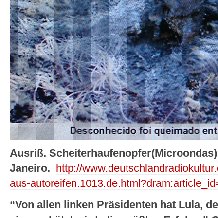
Ausriß. Scheiterhaufenopfer(Microondas),
Janeiro.
http://www.deutschlandradiokultur
aus-autoreifen.1013.de.html?dram:article_i
“Von allen linken Präsidenten hat Lula, d