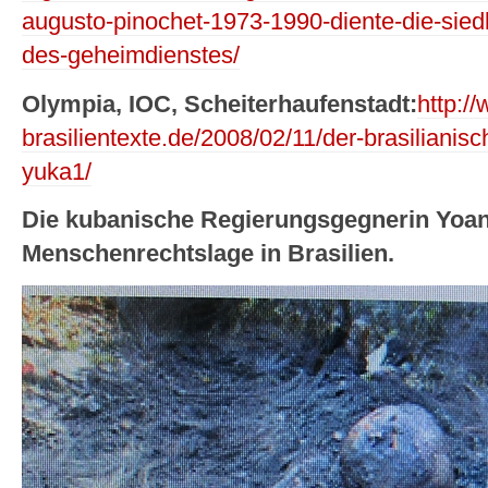
augusto-pinochet-1973-1990-diente-die-sied
des-geheimdienstes/
Olympia, IOC, Scheiterhaufenstadt:
http:/
brasilientexte.de/2008/02/11/der-brasiliani
yuka1/
Die kubanische Regierungsgegnerin Yoan
Menschenrechtslage in Brasilien.