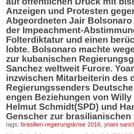
auf öffentlichen Druck mit bi
Anzeigen und Protesten gegen
Abgeordneten Jair Bolsonaro 
der Impeachment-Abstimmung 
Folterdiktatur und einen berüc
lobte. Bolsonaro machte wege
zur kubanischen Regierungsg
Sanchez weltweit Furore. Yoan
inzwischen Mitarbeiterin des
Regierungssenders Deutsche 
engen Beziehungen von Willy
Helmut Schmidt(SPD) und Han
Genscher zur brasilianischen 
tags:
brasilien-regierungskrise 2016
,
yoani sanc