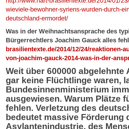
http://www.hart-brasilientexte.de/2014/01/23/
wieviele-bewohner-syriens-wurden-durch-e
deutschland-ermordet/
Was in der Weihnachtsansprache des typ
Bürgerrechtlers Joachim Gauck alles fehl
brasilientexte.de/2014/12/24/reaktionen-
von-joachim-gauck-2014-was-in-der-anspra
Weit über 600000 abgelehnte 
gar keine Flüchtlinge waren, l
Bundesinnenministerium imme
ausgewiesen. Warum Plätze f
fehlen. Verletzung des deuts
bedeutet massive Förderung 
Asylantenindustrie, des Men