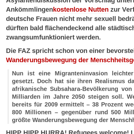
Asylantendiskussion der Vorschlag unter
Ankömmlingen
kostenlose Nutten
zur Verf
deutsche Frauen nicht mehr sexuell bedrä
dürften bald flächendeckend alle städtis
zwangsumfunktioniert werden.
Die FAZ spricht schon von einer bevorst
Wanderungsbewegung der Menschheitsg
Nun ist eine Migranteninvasion leichte
gesetzt. Doch hat sie ihren Realismus da
afrikanische Subsahara-Bevölkerung von 
Milliarden im Jahre 2050 steigen soll. 
bereits für 2009 ermittelt – 38 Prozent w
800 Millionen – gegenüber rund 500 Mil
größte Wanderungsbewegung der Menschhe
HIPP HIPP HURRA! Refugees welcome! Las