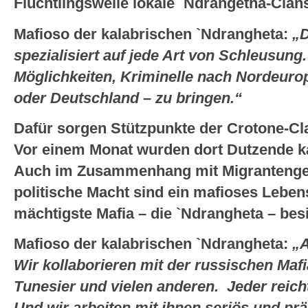
Flüchtlingswelle lokale `Ndrangetha-Clans
Mafioso der kalabrischen `Ndrangheta:
„D
spezialisiert auf jede Art von Schleusung.
Möglichkeiten, Kriminelle nach Nordeuro
oder Deutschland – zu bringen.“
Dafür sorgen Stützpunkte der Crotone-Cl
Vor einem Monat wurden dort Dutzende kal
Auch im Zusammenhang mit Migrantenges
politische Macht sind ein mafioses Leben
mächtigste Mafia – die `Ndrangheta – besit
Mafioso der kalabrischen `Ndrangheta:
„A
Wir kollaborieren mit der russischen Maf
Tunesier und vielen anderen. Jeder reic
Und wir arbeiten mit ihnen seriös und prä