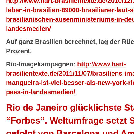
http://www.hart-brasilientexte.de/2010/12
leben-in-brasilien-89000-brasilianer-laut
brasilianischen-ausenministeriums-in-de
landesmedien/
Auf ganz Brasilien berechnet, lag der Rü
Prozent.
Rio-Imagekampagnen:
http://www.hart-
brasilientexte.de/2011/11/07/brasiliens-
mangueira-ist-viel-besser-als-new-york-r
paes-in-landesmedien/
Rio de Janeiro glücklichste St
“Forbes”. Weltumfrage setzt S
gefolgt von Barcelona und A