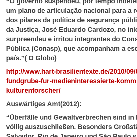
“O governo suspendeu, por tempo indete
um plano de articulação nacional para a
dos pilares da política de segurança públ
da Justiça, José Eduardo Cardozo, no iní
surpreendeu e irritou integrantes do Co
Pública (Conasp), que acompanham a esc
país.”( O Globo)
http://www.hart-brasilientexte.de/2010/09/
fundgrube-fur-medieninteressierte-komm
kulturenforscher/
Auswärtiges Amt(2012):
“Überfälle und Gewaltverbrechen sind in B
völlig auszuschließen. Besonders Großstä
Salvador, Rio de Janeiro und São Paulo 