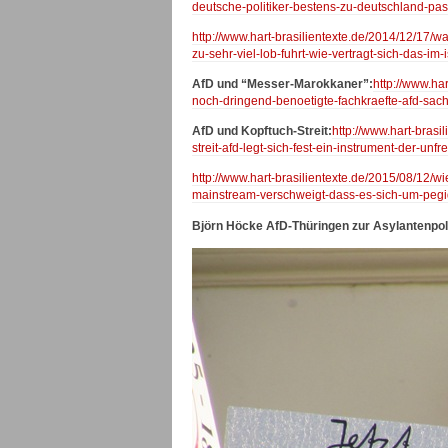
deutsche-politiker-bestens-zu-deutschland-pas
http://www.hart-brasilientexte.de/2014/12/17/
zu-sehr-viel-lob-fuhrt-wie-vertragt-sich-das-i
AfD und “Messer-Marokkaner”:
http://www.ha
noch-dringend-benoetigte-fachkraefte-afd-sac
AfD und Kopftuch-Streit:
http://www.hart-brasi
streit-afd-legt-sich-fest-ein-instrument-der-unfr
http://www.hart-brasilientexte.de/2015/08/12/w
mainstream-verschweigt-dass-es-sich-um-pegid
Björn Höcke AfD-Thüringen zur Asylantenpoli