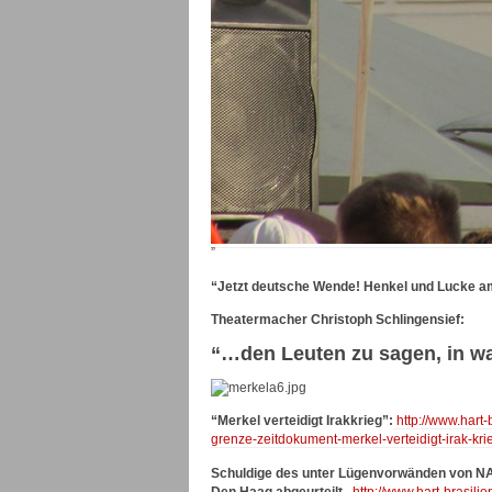
”
“Jetzt deutsche Wende! Henkel und Lucke am
Theatermacher Christoph Schlingensief:
“…den Leuten zu sagen, in wa
“Merkel verteidigt Irakkrieg”:
http://www.hart
grenze-zeitdokument-merkel-verteidigt-irak-krie
Schuldige des unter Lügenvorwänden von NATO
Den Haag abgeurteilt.
http://www.hart-brasili