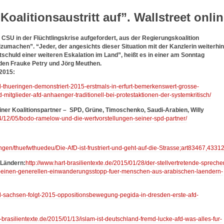
oalitionsaustritt auf”. Wallstreet onli
 CSU in der Flüchtlingskrise aufgefordert, aus der Regierungskoalition
umachen”. “Jeder, der angesichts dieser Situation mit der Kanzlerin weiterhin
chuld einer weiteren Eskalation im Land”, heißt es in einer am Sonntag
nden Frauke Petry und Jörg Meuthen.
 2015:
fd-thueringen-demonstriert-2015-erstmals-in-erfurt-bemerkenswert-grosse-
-mitglieder-afd-anhaenger-traditionell-bei-protestaktionen-der-systemkritisch/
ner Koalitionspartner – SPD, Grüne, Timoschenko, Saudi-Arabien, Willy
14/12/05/bodo-ramelow-und-die-wertvorstellungen-seiner-spd-partner/
ingen/thuefwthuedeu/Die-AfD-ist-frustriert-und-geht-auf-die-Strasse;art83467,4331
 Ländern:
http://www.hart-brasilientexte.de/2015/01/28/der-stellvertretende-spreche
at-einen-generellen-einwanderungsstopp-fuer-menschen-aus-arabischen-laendern-
afd-sachsen-folgt-2015-oppositionsbewegung-pegida-in-dresden-erste-afd-
t-brasilientexte.de/2015/01/13/islam-ist-deutschland-fremd-lucke-afd-was-alles-fur-