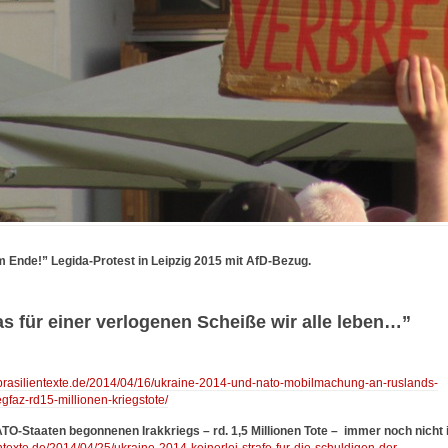
 Ende!” Legida-Protest in Leipzig 2015 mit AfD-Bezug.
s für einer verlogenen Scheiße wir alle leben…”
-brasilientexte.de/2014/04/16/ukraine-2014-und-nato-mobilmachung-an-ruslands-
gfaz-rd15-millionen-kriegstote/
-Staaten begonnenen Irakkriegs – rd. 1,5 Millionen Tote – immer noch nicht 
entexte.de/2014/04/25/ukraine-2014-keinerlei-strafe-fur-die-schuldigen-der-