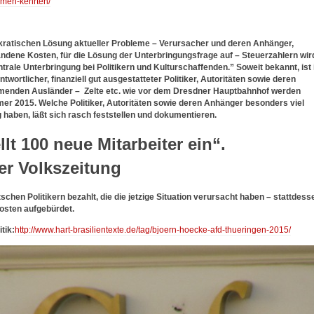
men-kehrten/
ratischen Lösung aktueller Probleme – Verursacher und deren Anhänger,
dene Kosten, für die Lösung der Unterbringungsfrage auf – Steuerzahlern wir
trale Unterbringung bei Politikern und Kulturschaffenden.” Soweit bekannt, ist 
twortlicher, finanziell gut ausgestatteter Politiker, Autoritäten sowie deren
mmenden Ausländer – Zelte etc. wie vor dem Dresdner Hauptbahnhof werden
er 2015. Welche Politiker, Autoritäten sowie deren Anhänger besonders viel
 haben, läßt sich rasch feststellen und dokumentieren.
llt 100 neue Mitarbeiter ein“.
er Volkszeitung
chen Politikern bezahlt, die die jetzige Situation verursacht haben – stattdess
osten aufgebürdet.
tik:
http://www.hart-brasilientexte.de/tag/bjoern-hoecke-afd-thueringen-2015/