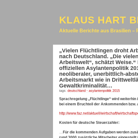
KLAUS HART B
Aktuelle Berichte aus Brasilien – 
„Vielen Flüchtlingen droht Ar
nach Deutschland. „Die vielen
Arbeitswelt“, schätzt Weise.“
offiziellen Asylantenpolitik 
neoliberaler, unerbittlich-a
Arbeitsmarkt wie in Drittwelt
Gewaltkriminalität…
tags:
deutschland - asylantenpolitik 2015
Sprachregelung „Flüchtlinge“ wird weiterhin
bei einem Bruchteil der Ankommenden bzw. a
http://www.faz.net/aktuell/wirtschaft/wirtschafts
Kosten für deutsche Steuerzahler:
…
Für die kommenden Aufgaben werden zusätz
rund 3000 zusätzliche Mitarbeiter eingestel