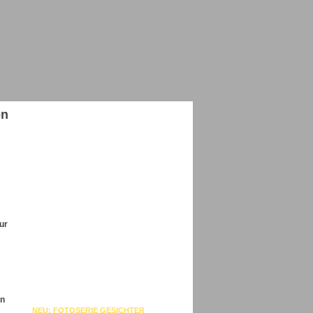
en
ur
rn
NEU: FOTOSERIE GESICHTER