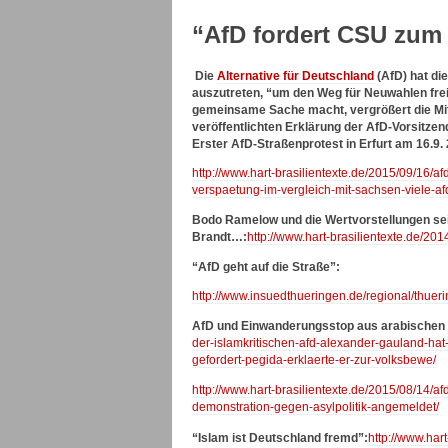
“AfD fordert CSU zum K
Die
Alternative für Deutschland
(AfD) hat die
auszutreten, “um den Weg für Neuwahlen freiz
gemeinsame Sache macht, vergrößert die Mits
veröffentlichten Erklärung der AfD-Vorsitze
Erster AfD-Straßenprotest in Erfurt am 16.9.
http://www.hart-brasilientexte.de/2015/09/16/a
verspaetung-im-vergleich-mit-sachsen-viele-afd
Bodo Ramelow und die Wertvorstellungen sei
Brandt…:
http://www.hart-brasilientexte.de/20
“AfD geht auf die Straße”:
http://www.insuedthueringen.de/regional/thuer
AfD und Einwanderungsstop aus arabischen
der-islamkritischen-afd-alexander-gauland-h
gefordert-pegida-erklaerte-er-zur-volksbewe/
http://www.hart-brasilientexte.de/2015/08/14/
demonstration-gegen-asylpolitik-angemeldet/
“Islam ist Deutschland fremd”:
http://www.har