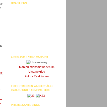
BRASILIENS
se
e
In
LINKS ZUM THEMA UKRAINE
Manipulationsmethoden im
Ukrainekrieg
em-
Putin - Reaktionen
FOTOSTRECKEN WASSERFÄLLE
-
IGUACU UND KARNEVAL 2008
'
e-
-
INTERESSANTE LINKS