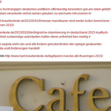
t/
was-hochrangigen-deutschen-politikern-offenkundig-besonders-gut-am-islam-gefallt-
m-islam-verankerte-verbot-seinen-glauben-zu-wechseln-mit-unserer-tr/
rt-brasilientexte.de/2015/04/18/messer-marokkaner-sind-weder-kultur-bereicherer-
hsen-2015/
lientexte.de/2015/03/26/erfolgreiche-islamisierung-in-deutschland-2015-kopftuch-
eiheit-zustaendige-autoritaeten-halten-diese-unfreiheit-fuer-voellig-i/
ie-pegida-wirkt-cdu-und-afd-fordern-grenzkontrollen-der-spiegel-gesteuerter-
a-uralt-forderungen-handelt/
tik:
http://www.hart-brasilientexte.de/tag/bjoern-hoecke-afd-thueringen-2015/