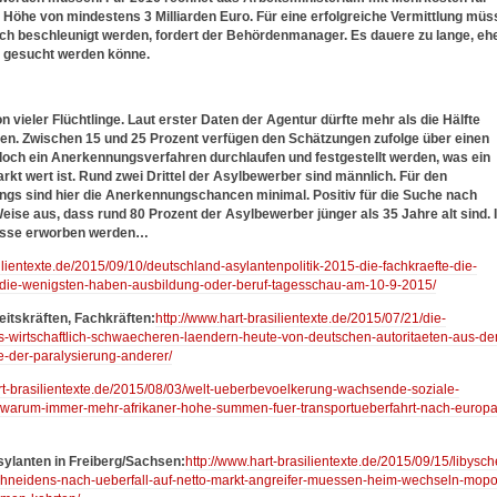
in Höhe von mindestens 3 Milliarden Euro. Für eine erfolgreiche Vermittlung müs
h beschleunigt werden, fordert der Behördenmanager. Es dauere zu lange, eh
gesucht werden könne.
on vieler Flüchtlinge. Laut erster Daten der Agentur dürfte mehr als die Hälfte
n. Zwischen 15 und 25 Prozent verfügen den Schätzungen zufolge über einen
doch ein Anerkennungsverfahren durchlaufen und festgestellt werden, was ein
t wert ist. Rund zwei Drittel der Asylbewerber sind männlich. Für den
ings sind hier die Anerkennungschancen minimal. Positiv für die Suche nach
eise aus, dass rund 80 Prozent der Asylbewerber jünger als 35 Jahre alt sind. 
lüsse erworben werden…
ilientexte.de/2015/09/10/deutschland-asylantenpolitik-2015-die-fachkraefte-die-
-die-wenigsten-haben-ausbildung-oder-beruf-tagesschau-am-10-9-2015/
eitskräften, Fachkräften:
http://www.hart-brasilientexte.de/2015/07/21/die-
s-wirtschaftlich-schwaecheren-laendern-heute-von-deutschen-autoritaeten-aus-d
-der-paralysierung-anderer/
rt-brasilientexte.de/2015/08/03/welt-ueberbevoelkerung-wachsende-soziale-
arum-immer-mehr-afrikaner-hohe-summen-fuer-transportueberfahrt-nach-europa
ylanten in Freiberg/Sachsen:
http://www.hart-brasilientexte.de/2015/09/15/libysch
chneidens-nach-ueberfall-auf-netto-markt-angreifer-muessen-heim-wechseln-mopo