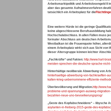
Arbeitsmarktpolitik und Arbeitslosengeld II 
aber das gesamte Aufnahmeverfahren deutlic
tatsächlich ein Arbeitsplatz für die
Flüchtlinge
Eine weitere Hürde ist die geringe Qualifikati
keine abgeschlossene Berufsausbildung habe
Hochschulabschluss. In allen Fällen muss je
formaler Abschluss am deutschen Arbeitsmark
Westbalkan ist die Frauenquote höher, allerd
einem Arbeitsplatz wirkt sich aus Sicht von W
dieser Altersgruppe können leichter Absch
„Fachkräfte“ und Fakten:
http://www.hart-bras
meisten-sprechen-die-deutsche-sprache-nicht
Hinterhältige neoliberale Abwerbung von Arb
hinterhaeltige-abwerbung-von-fachkraeften-au
kalten-krieg-uebernommene-effiziente-methode
Überbevölkerung und Migration.
http://www.ha
probleme-und-spannungen-ausweg-migration-w
bezahlen-neue-uno-bevoelkerungsprog/
„Geste des Kopfabschneidens“ – libysche As
asylanten-in-freiberg-2015-geste-des-kopfabs