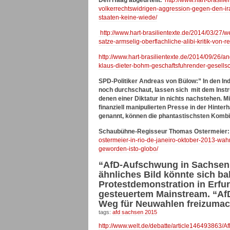
volkerrechtswidrigen-aggression-gegen-den-irak
staaten-keine-wiede/
http://www.hart-brasilientexte.de/2014/03/27/w
satze-armselig-oberflachliche-alibi-kritik-v
http://www.hart-brasilientexte.de/2014/09/2
klaus-dieter-bohm-geschaftsfuhrender-gesells
SPD-Politiker Andreas von Bülow:” In den In
noch durchschaut, lassen sich mit dem Inst
denen einer Diktatur in nichts nachstehen. M
finanziell manipulierten Presse in der Hinte
genannt, können die phantastischsten Kombi
Schaubühne-Regisseur Thomas Ostermeier
ostermeier-in-rio-de-janeiro-oktober-2013-wah
geworden-isto-globo/
“AfD-Aufschwung in Sachsen b
ähnliches Bild könnte sich ba
Protestdemonstration in Erfur
gesteuertem Mainstream. “AfD
Weg für Neuwahlen freizuma
tags:
afd sachsen 2015
http://www.welt.de/debatte/article146493863/