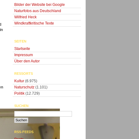
Bilder der Website bei Google
Naturfotos aus Deutschland
Wilfried Heck
Windkraftkritische Texte
d
in
SEITEN
Startseite
Impressum
Über den Autor
RESSORTS
Kultur
(6.975)
Naturschutz
(1.101)
en
Politik
(12.729)
SUCHEN
RSS-FEEDS