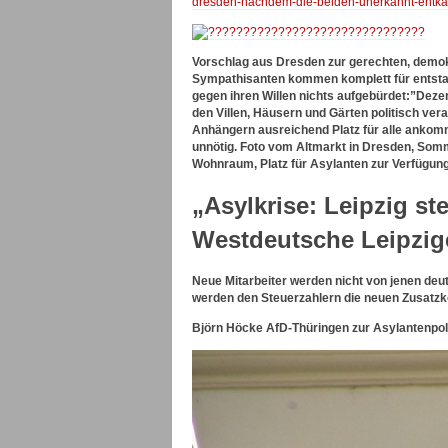
dresden-nachdem-die-beiden-unerkannt-entka
Vorschlag aus Dresden zur gerechten, demok
Sympathisanten kommen komplett für entstan
gegen ihren Willen nichts aufgebürdet:”Dezen
den Villen, Häusern und Gärten politisch veran
Anhängern ausreichend Platz für alle anko
unnötig. Foto vom Altmarkt in Dresden, Somm
Wohnraum, Platz für Asylanten zur Verfügung
„Asylkrise: Leipzig ste
Westdeutsche Leipzig
Neue Mitarbeiter werden nicht von jenen deuts
werden den Steuerzahlern die neuen Zusatzk
Björn Höcke AfD-Thüringen zur Asylantenpoli