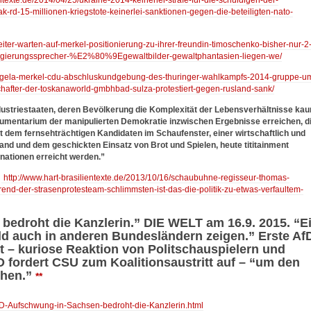
-rd-15-millionen-kriegstote-keinerlei-sanktionen-gegen-die-beteiligten-nato-
eiter-warten-auf-merkel-positionierung-zu-ihrer-freundin-timoschenko-bisher-nur-2
on-regierungssprecher-%E2%80%9Egewaltbilder-gewaltphantasien-liegen-we/
6/angela-merkel-cdu-abschluskundgebung-des-thuringer-wahlkampfs-2014-gruppe-u
chafter-der-toskanaworld-gmbhbad-sulza-protestiert-gegen-rusland-sank/
dustriestaaten, deren Bevölkerung die Komplexität der Lebensverhältnisse ka
rumentarium der manipulierten Demokratie inzwischen Ergebnisse erreichen, d
it dem fernsehträchtigen Kandidaten im Schaufenster, einer wirtschaftlich und
rhand und dem geschickten Einsatz von Brot und Spielen, heute tititainment
nationen erreicht werden.”
:
http://www.hart-brasilientexte.de/2013/10/16/schaubuhne-regisseur-thomas-
rend-der-strasenprotesteam-schlimmsten-ist-das-die-politik-zu-etwas-verfaultem-
edroht die Kanzlerin.” DIE WELT am 16.9. 2015. “E
ld auch in anderen Bundesländern zeigen.” Erste Af
t – kuriose Reaktion von Politschauspielern und
 fordert CSU zum Koalitionsaustritt auf – “um den
chen.”
**
AfD-Aufschwung-in-Sachsen-bedroht-die-Kanzlerin.html