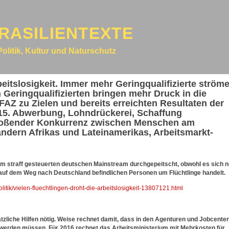
RASILIENTEXTE
Politik, Kultur und Naturschutz
beitslosigkeit. Immer mehr Geringqualifizierte ström
 Geringqualifizierten bringen mehr Druck in die
 FAZ zu Zielen und bereits erreichten Resultaten der
2015. Abwerbung, Lohndrückerei, Schaffung
bstoßender Konkurrenz zwischen Menschen am
ländern Afrikas und Lateinamerikas, Arbeitsmarkt-
 im straff gesteuerten deutschen Mainstream durchgepeitscht, obwohl es sich n
uf dem Weg nach Deutschland befindlichen Personen um Flüchtlinge handelt.
politik/vielen-fluechtlingen-droht-die-arbeitslosigkeit-13807121.html
liche Hilfen nötig. Weise rechnet damit, dass in den Agenturen und Jobcente
lt werden müssen. Für 2016 rechnet das Arbeitsministerium mit Mehrkosten für