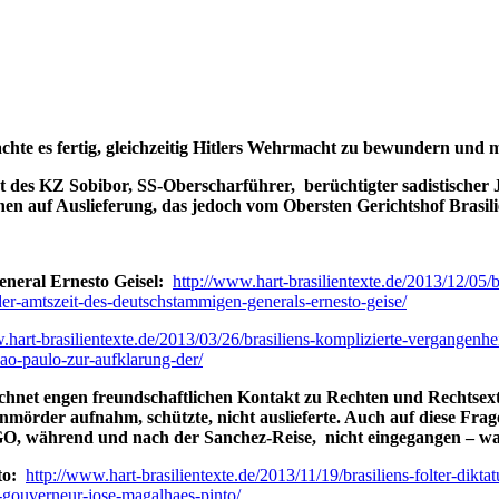
chte es fertig, gleichzeitig Hitlers Wehrmacht zu bewundern und m
des KZ Sobibor, SS-Oberscharführer, berüchtigter sadistischer J
uchen auf Auslieferung, das jedoch vom Obersten Gerichtshof Bras
eneral Ernesto Geisel:
http://www.hart-brasilientexte.de/2013/12/05/b
er-amtszeit-des-deutschstammigen-generals-ernesto-geise/
.hart-brasilientexte.de/2013/03/26/brasiliens-komplizierte-vergangenhe
sao-paulo-zur-aufklarung-der/
chnet engen freundschaftlichen Kontakt zu Rechten und Rechtsextre
nmörder aufnahm, schützte, nicht auslieferte. Auch auf diese Frage
, während und nach der Sanchez-Reise, nicht eingegangen – was 
nto:
http://www.hart-brasilientexte.de/2013/11/19/brasiliens-folter-di
r-gouverneur-jose-magalhaes-pinto/