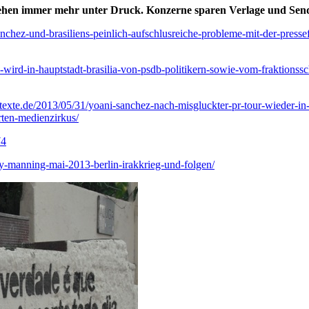
tehen immer mehr unter Druck. Konzerne sparen Verlage und Send
nchez-und-brasiliens-peinlich-aufschlusreiche-probleme-mit-der-pressef
in-wird-in-hauptstadt-brasilia-von-psdb-politikern-sowie-vom-fraktion
ntexte.de/2013/05/31/yoani-sanchez-nach-misgluckter-pr-tour-wieder-i
rten-medienzirkus/
74
ley-manning-mai-2013-berlin-irakkrieg-und-folgen/