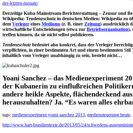
der-letzten-monate/
Derzeitige Kuba-Mainstream-Berichterstattung – Zensur und Ber
Wikipedia:
Tendenzschutz in deutschen Medien:
Wikipedia zu üb
dem
Verleger
eines
Mediums
(z. B. einer
Zeitung
) ausdrücklich d
wirtschaftliche Entscheidungen (etwa zur
Betriebsorganisation
),
treffen können, da sie nicht selbst publizieren.
Tendenzschutz
bedeutet also konkret, dass der Verleger berechti
verpflichten, in einer bestimmten Art und einem bestimmten Stil 
inhaltlich vom Verleger unabhängig zu sein, besteht nicht…
Yoani Sanchez – das Medienexperiment 201
der Kubanerin zu einflußreichen Politiker
andere heikle Aspekte, flächendeckend au
herauszuhalten? Ja. “Es waren alles ehrba
tags:
medienexperiment yoani sanchez 2013
,
mediensteuerung heute
,
http://www.hart-brasilientexte.de/2013/05/24/schwedens-ausenminist