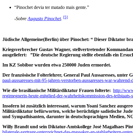
“Pinochet devia ter matado mais gente.”
[5]
-Sobre
Augusto Pinochet
.
Jüdische Allgemeine(Berlin) über Pinochet: “ Dieser Diktator bra
Kriegsverbrecher Gustav Wagner, stellvertretender Kommandant 
ausgeliefert:
”Die deutsche Regierung stellte ebenfalls ein Ers
Im KZ Sobibor wurden etwa 250000 Juden ermordet.
Der französische Folterlehrer, General Paul Aussaresses, unter G
paul-aussaresses-mit-95-jahren-verstorben-aussaresses-war-wahrend-d
Wie die brasilianische Militärdiktatur Frauen folterte:
http://www
regimegnerin-heute-mitglied-der-wahrheitskommission-des-teilstaats-
Insofern ist zusätzlich interessant, warum Yoani Sanchez ausgere
Militärdiktatur befürworten, welche berüchtigte sadistische Jude
und Sympathisanten, darunter in deutschsprachigen Medien, NGO
Willy Brandt und sein Diktatur-Amtskollege José Magalhaes Pi
bilaterale-vertrage-unterzeichnet-das-massaker-an-stahlarbeitern-unte