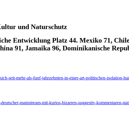
 Kultur und Naturschutz
he Entwicklung Platz 44. Mexiko 71, Chile
China 91, Jamaika 96, Dominikanische Republ
ich-seit-mehr-als-funf-jahrzehnten-in-einer-art-politischen-isolation-h
-deutscher-mainstream-mit-kurios-bizarren-suggestiv-kommentaren-statt-