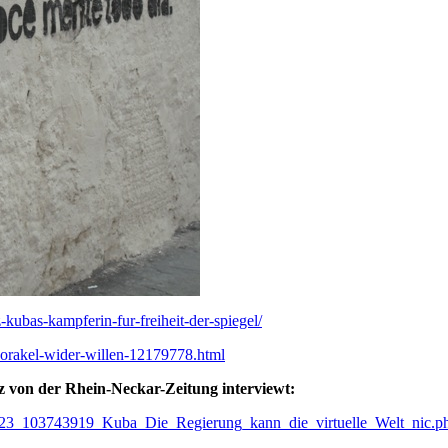
-kubas-kampferin-fur-freiheit-der-spiegel/
z-orakel-wider-willen-12179778.html
 von der Rhein-Neckar-Zeitung interviewt:
3_103743919_Kuba_Die_Regierung_kann_die_virtuelle_Welt_nic.p