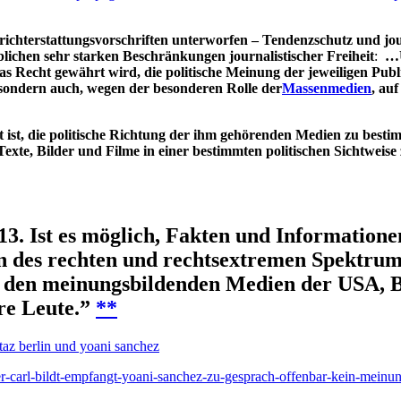
ichterstattungsvorschriften unterworfen –
Tendenzschutz und jour
lichen sehr starken Beschränkungen journalistischer Freiheit
:
…U
as Recht gewährt wird, die politische Meinung der jeweiligen Publi
 sondern auch, wegen der besonderen Rolle der
Massenmedien
, au
gt ist, die politische Richtung der ihm gehörenden Medien zu best
Texte, Bilder und Filme in einer bestimmten politischen Sichtweis
3. Ist es möglich, Fakten und Informatione
n des rechten und rechtsextremen Spektrums
s den meinungsbildenden Medien der USA, B
re Leute.”
**
taz berlin und yoani sanchez
er-carl-bildt-empfangt-yoani-sanchez-zu-gesprach-offenbar-kein-meinu