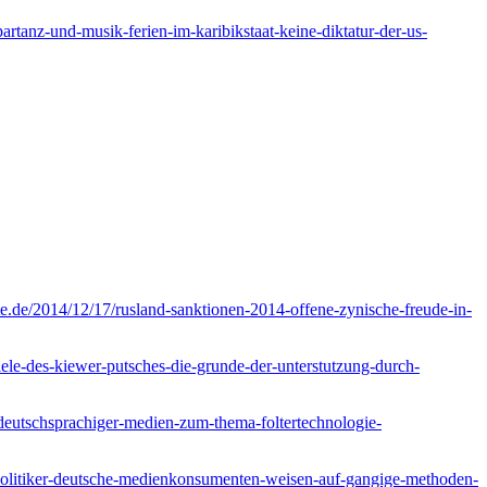
artanz-und-musik-ferien-im-karibikstaat-keine-diktatur-der-us-
xte.de/2014/12/17/rusland-sanktionen-2014-offene-zynische-freude-in-
ele-des-kiewer-putsches-die-grunde-der-unterstutzung-durch-
n-deutschsprachiger-medien-zum-thema-foltertechnologie-
politiker-deutsche-medienkonsumenten-weisen-auf-gangige-methoden-