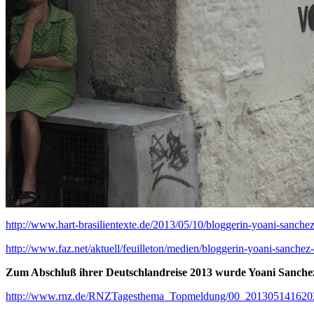
http://www.hart-brasilientexte.de/2013/05/10/bloggerin-yoani-sanchez
http://www.faz.net/aktuell/feuilleton/medien/bloggerin-yoani-sanche
Zum Abschluß ihrer Deutschlandreise 2013 wurde Yoani Sanchez
http://www.rnz.de/RNZTagesthema_Topmeldung/00_2013051416202