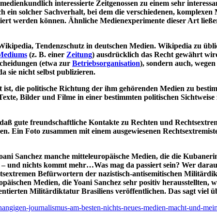
r medienkundlich interessierte Zeitgenossen zu einem sehr interes
h ein solcher Sachverhalt, bei dem die verschiedenen, komplexen 
iert werden können. Ähnliche Medienexperimente dieser Art ließen 
 Wikipedia,
Tendenzschutz in deutschen Medien.
Wikipedia zu übli
Mediums
(z. B. einer
Zeitung
) ausdrücklich das Recht gewährt wird
tscheidungen (etwa zur
Betriebsorganisation
), sondern auch, wegen
a sie nicht selbst publizieren.
gt ist, die politische Richtung der ihm gehörenden Medien zu best
Texte, Bilder und Filme in einer bestimmten politischen Sichtweis
 daß gute freundschaftliche Kontakte zu Rechten und Rechtsextre
orgen. Ein Foto zusammen mit einem ausgewiesenen Rechtsextremist
ani Sanchez manche mitteleuropäische Medien, die die Kubanerin s
ein – und nichts kommt mehr…Was mag da passiert sein? Wer darau
tsextremen Befürwortern der nazistisch-antisemitischen Militärdi
uropäischen Medien, die Yoani Sanchez sehr positiv herausstellten,
ntierten Militärdiktatur Brasiliens veröffentlichen. Das sagt viel
nabhangigen-journalismus-am-besten-nichts-neues-medien-macht-und-m