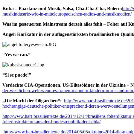
Kuba – Paartanz und Musik, Salsa, Cha-Cha-Cha, Bolero:
http:/
musikindustrie-wie-in-mitteleuropaeischen-radios-und-musikmedien/
Was im gesteuerten Mainstream derzeit alles fehlt –
Folter auf K
Angeli-Karikatur in der auflagenstärksten brasilianischen Quali
“Yes we can.”
“Si se puede!”
Verdeckte CIA-Operationen, US-Elitesöldner in der Ukraine – N
der-westlichen-welt-wenn-es-frauen-mannern-kindern-in-rusland-nun-
„Die Macht der Oligarchen“:
http://www.hart-brasilientexte.de/2
hochrangige-deutsche-politiker-entsprechend-deren-wertvorstellungen
http://www.hart-brasilientexte.de/2014/12/14/brasiliens-folterdikta
folterinstrukteure-aus-der-bundesrepublik-deutschla/
http://www.hart-brasilientexte.de/2014/05/05/ukraine-2014-die-ma