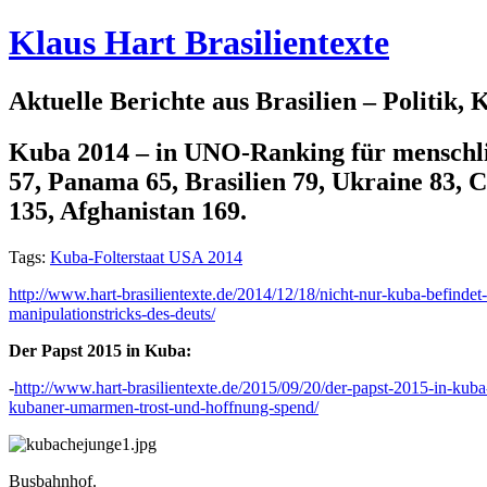
Klaus Hart Brasilientexte
Aktuelle Berichte aus Brasilien – Politik,
Kuba 2014 – in UNO-Ranking für menschlic
57, Panama 65, Brasilien 79, Ukraine 83, 
135, Afghanistan 169.
Tags:
Kuba-Folterstaat USA 2014
http://www.hart-brasilientexte.de/2014/12/18/nicht-nur-kuba-befindet-s
manipulationstricks-des-deuts/
Der Papst 2015 in Kuba:
-
http://www.hart-brasilientexte.de/2015/09/20/der-papst-2015-in-kuba
kubaner-umarmen-trost-und-hoffnung-spend/
Busbahnhof.