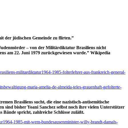
it der jüdischen Gemeinde zu flirten.”
udenmörder – von der Militärdiktatur Brasiliens nicht
iliens am 22. Juni 1979 zurückgewiesen wurde.” Wikipedia
rasiliens-militardiktatur1964-1985-folterlehrer-aus-frankreich-general-
itsbewaltigung-maria-amelia-de-almeida-teles-grauenhaft-gefolterte-
men Brasiliens sucht, die eine nazistisch-antisemitische
n sind bisher Yoani Sanchez selbst noch ihre vielen Unterstützer
Bände spricht, zahlreiche Schlüsse zuläßt.
ktatur1964-1985-mit-wem-bundesausenminister-willy-brandt-damals-