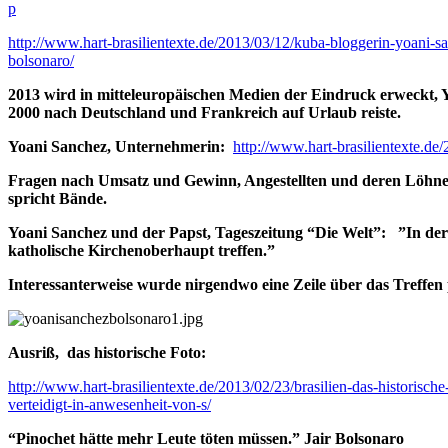
p
http://www.hart-brasilientexte.de/2013/03/12/kuba-bloggerin-yoani-sa
bolsonaro/
2013 wird in mitteleuropäischen Medien der Eindruck erweckt, 
2000 nach Deutschland und Frankreich auf Urlaub reiste.
Yoani Sanchez, Unternehmerin:
http://www.hart-brasilientexte.de
Fragen nach Umsatz und Gewinn, Angestellten und deren Löhnen 
spricht Bände.
Yoani Sanchez und der Papst, Tageszeitung “Die Welt”: ”In der
katholische Kirchenoberhaupt treffen.”
Interessanterweise wurde nirgendwo eine Zeile über das Treffen 
Ausriß, d
as historische Foto:
http://www.hart-brasilientexte.de/2013/02/23/brasilien-das-historisch
verteidigt-in-anwesenheit-von-s/
“Pinochet hätte mehr Leute töten müssen.” Jair Bolsonaro