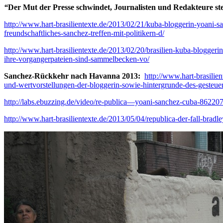
“
Der Mut der Presse schwindet, Journalisten und Redakteure s
http://www.hart-brasilientexte.de/2013/02/21/kuba-bloggerin-yoani-sa
freundschaftliches-sanchez-treffen-mit-politikern-d/
http://www.hart-brasilientexte.de/2013/02/20/brasilien-kuba-blogger
ihre-vorgangerpateien-sind-sammelbecken-vo/
Sanchez-Rückkehr nach Havanna 2013:
http://www.hart-brasilie
und-wertvorstellungen-der-bloggerin-sowie-hintergrunde-des-gesteue
http://labs.ebuzzing.de/video/re-publica—yoani-sanchez-cuba-86220
http://www.hart-brasilientexte.de/2013/05/04/republica-der-fall-brad