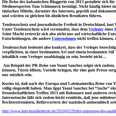
Die Reise der kubanischen Bloggerin von 2013 gestaltete sich fü
Medienexperten Tom Schimmeck bestätigt. Nicht häufig bietet sic
einfachen Mitteln, darunter des Internets, geprüft und dokument
und würden zu gleichen bis ähnlichen Resultaten führen.
Tendenzschutz und journalistische Freiheit in Deutschland, laut
Unter Tendenzschutz wird verstanden, dass dem
Verleger
eines
Seine Macht erstreckt sich also nicht nur auf wirtschaftliche En
Entscheidungen, die andere
Unternehmen
nicht treffen können, d
Tendenzschutz
bedeutet also konkret, dass der Verleger berechti
verpflichten, in einer bestimmten Art und einem bestimmten Stil 
inhaltlich vom Verleger unabhängig zu sein, besteht nicht…
Am Beispiel der PR-Reise von Yoani Sanchez zeigte sich zudem,
können, Türen öffnen, Vorteile bringen, für eine gute Presse s
nur nützlich sein.
Kurios ist, daß nach der Europa-und Lateinamerika-Reise von Yo
völlig eingestellt haben. Man tippt Yoani Sanchez bei “Suche” 
freundschaftlichen Treffen 2013 mit Bolsonaro und anderen rech
Internetsuche läßt sich zudem leicht ermitteln, daß jene mittele
Rechtsextremisten, Befürwortern der nazistisch-antisemitisch orie
http://www.hart-brasilientexte.de/2010/03/29/der-untergang-des-u