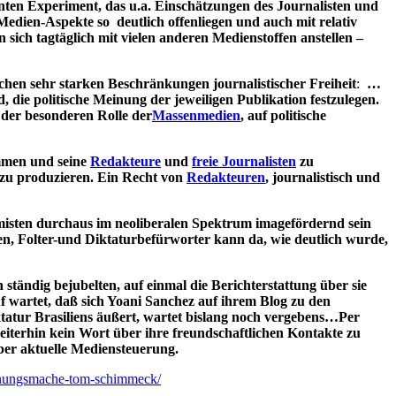
santen Experiment, das u.a. Einschätzungen des Journalisten und
Medien-Aspekte so deutlich offenliegen und auch mit relativ
sich tagtäglich mit vielen anderen Medienstoffen anstellen –
chen sehr starken Beschränkungen journalistischer Freiheit
:
…
, die politische Meinung der jeweiligen Publikation festzulegen.
 der besonderen Rolle der
Massenmedien
, auf politische
immen und seine
Redakteure
und
freie Journalisten
zu
e zu produzieren. Ein Recht von
Redakteuren
, journalistisch und
misten durchaus im neoliberalen Spektrum imagefördernd sein
en, Folter-und Diktaturbefürworter kann da, wie deutlich wurde,
tändig bejubelten, auf einmal die Berichterstattung über sie
f wartet, daß sich Yoani Sanchez auf ihrem Blog zu den
ktatur Brasiliens äußert, wartet bislang noch vergebens…Per
 weiterhin kein Wort über ihre freundschaftlichen Kontakte zu
 über aktuelle Mediensteuerung.
einungsmache-tom-schimmeck/