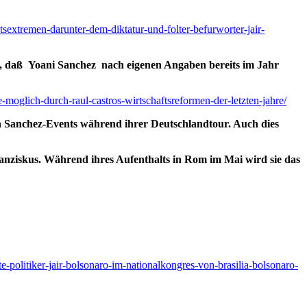
tsextremen-darunter-dem-diktatur-und-folter-befurworter-jair-
d, daß
Yoani Sanchez nach eigenen Angaben bereits im Jahr
moglich-durch-raul-castros-wirtschaftsreformen-der-letzten-jahre/
en Sanchez-Events während ihrer Deutschlandtour. Auch dies
anziskus. Während ihres Aufenthalts in Rom im Mai wird sie das
e-politiker-jair-bolsonaro-im-nationalkongres-von-brasilia-bolsonaro-