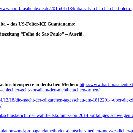
/www.hart-brasilientexte.de/2015/01/18/kuba-salsa-cha-cha-cha-bolero-p
uba – das US-Folter-KZ Guantanamo:
tätszeitung “Folha de Sao Paulo” – Ausriß.
achrichtensperre in deutschen Medien:
http://www.hart-brasiliente
schlechter-geht-vor-allem-den-nichtbetuchten-armen/
014/12/18/die-macht-der-oligarchen-tagesschau-am-18122014-uber-die-zi
/
tur-abschlusbericht-der-wahrheitskommission-2014-auffalliges-schweige
nipulations-und-propagandamethoden-deutscher-medien-und-westlicher-