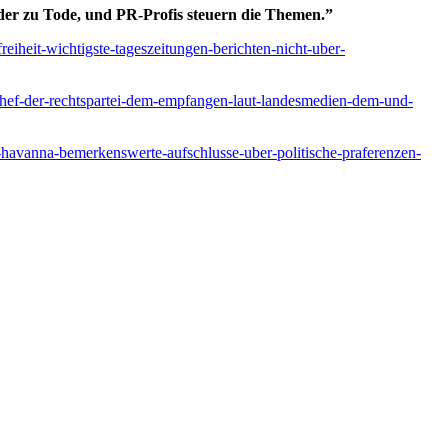
er zu Tode, und PR-Profis steuern die Themen.”
reiheit-wichtigste-tageszeitungen-berichten-nicht-uber-
sschef-der-rechtspartei-dem-empfangen-laut-landesmedien-dem-und-
n-havanna-bemerkenswerte-aufschlusse-uber-politische-praferenzen-