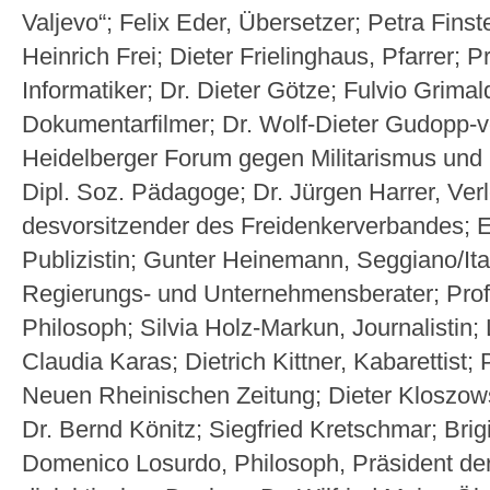
Valjevo“; Felix Eder, Über­setzer; Petra Fins
Heinrich Frei; Dieter Frie­linghaus, Pfarrer; 
Informatiker; Dr. Dieter Götze; Fulvio Grimald
Dokumentarfilmer; Dr. Wolf-Dieter Gu­dopp­-
Heidelberger Forum gegen Mili­tarismus un
Dipl. Soz. Pädagoge; Dr. Jürgen Har­rer, Ve
desvorsitzender des Freiden­ker­ver­ban­des; 
Publizistin; Gunter Heinemann, Seggiano/Ital
Regierungs- und Unter­nehmens­be­rater; Pro
Philosoph; Silvia Holz-Markun, Journalistin;
Claudia Karas; Dietrich Kittner, Kabarettist;
Neuen Rheinischen Zeitung; Dieter Kloszow
Dr. Bernd Könitz; Siegfried Kretsch­­mar; Brig
Domenico Lo­sur­do, Philosoph, Präsident der 