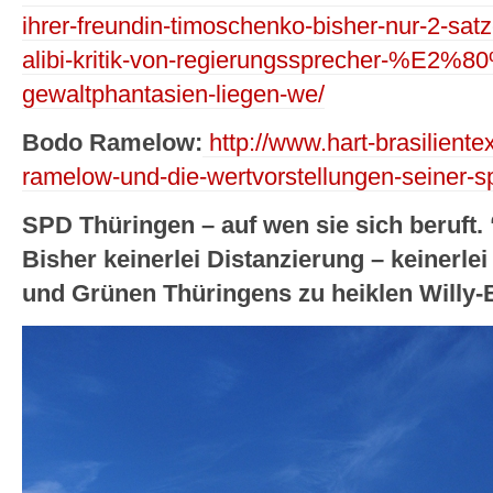
ihrer-freundin-timoschenko-bisher-nur-2-satz
alibi-kritik-von-regierungssprecher-%E2%8
gewaltphantasien-liegen-we/
Bodo Ramelow:
http://www.hart-brasilient
ramelow-und-die-wertvorstellungen-seiner-sp
SPD Thüringen – auf wen sie sich beruft. 
Bisher keinerlei Distanzierung – keinerle
und Grünen Thüringens zu heiklen Willy-