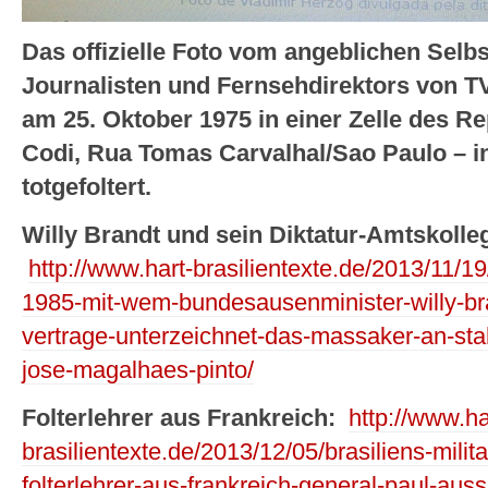
Das offizielle Foto vom angeblichen Selb
Journalisten und Fernsehdirektors von TV
am 25. Oktober 1975 in einer Zelle des 
Codi, Rua Tomas Carvalhal/Sao Paulo – i
totgefoltert.
Willy Brandt und sein Diktatur-Amtskolle
http://www.hart-brasilientexte.de/2013/11/19/
1985-mit-wem-bundesausenminister-willy-bra
vertrage-unterzeichnet-das-massaker-an-sta
jose-magalhaes-pinto/
Folterlehrer aus Frankreich:
http://www.ha
brasilientexte.de/2013/12/05/brasiliens-milit
folterlehrer-aus-frankreich-general-paul-aus