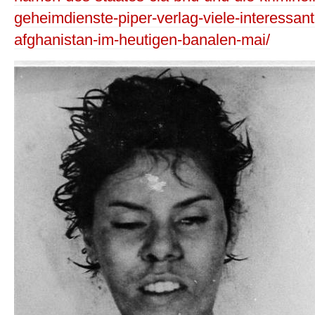
geheimdienste-piper-verlag-viele-interessant
afghanistan-im-heutigen-banalen-mai/