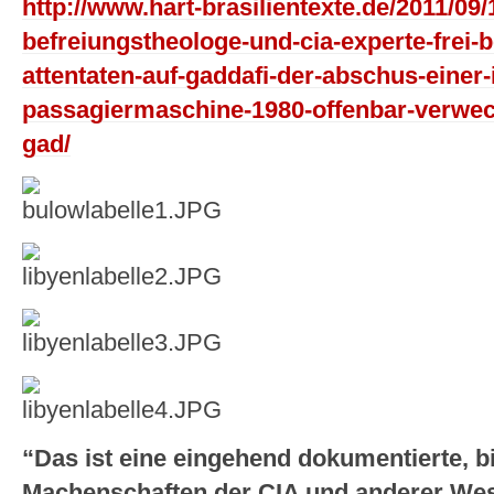
http://www.hart-brasilientexte.de/2011/09/
befreiungstheologe-und-cia-experte-frei-
attentaten-auf-gaddafi-der-abschus-einer-
passagiermaschine-1980-offenbar-verwec
gad/
“Das ist eine eingehend dokumentierte, bi
Machenschaften der CIA und anderer West