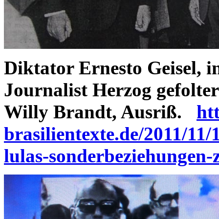
Diktator Ernesto Geisel, i
Journalist Herzog gefolt
Willy Brandt, Ausriß.
ht
brasilientexte.de/2011/11
lulas-sonderbeziehungen-