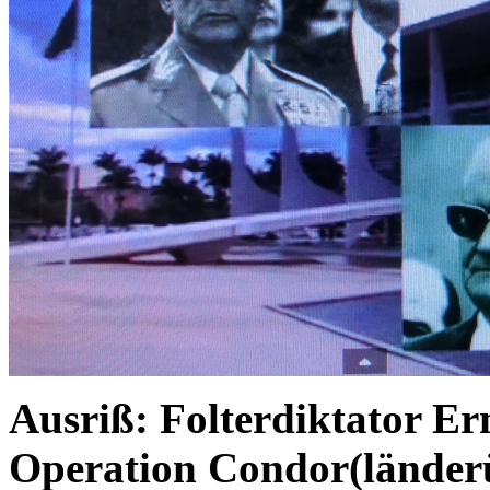
Ausriß: Folterdiktator Ern
Operation Condor(länderü