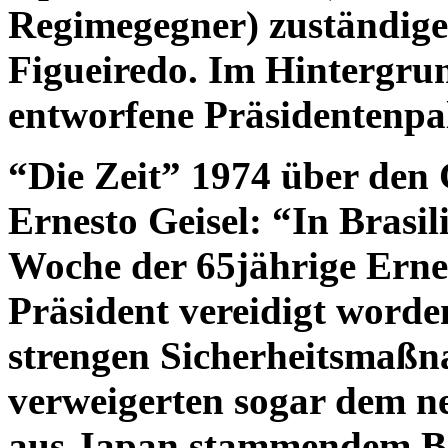
Regimegegner) zuständige
Figueiredo. Im Hintergru
entworfene Präsidentenpal
“Die Zeit” 1974 über den 
Ernesto Geisel:
“In Brasil
Woche der 65jährige Ernest
Präsident vereidigt worde
strengen Sicherheitsmaßna
verweigerten sogar dem ne
aus Japan stammendem Bra