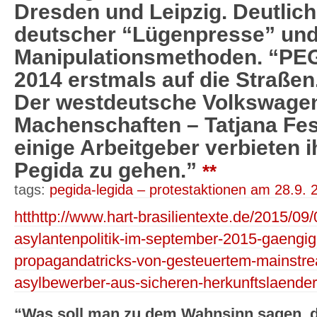
Dresden und Leipzig. Deutlich
deutscher “Lügenpresse” und
Manipulationsmethoden. “PEG
2014 erstmals auf die Straße
Der westdeutsche Volkswagen
Machenschaften – Tatjana Fes
einige Arbeitgeber verbieten i
Pegida zu gehen.”
**
tags:
pegida-legida – protestaktionen am 28.9. 
htthttp://www.hart-brasilientexte.de/2015/09
asylantenpolitik-im-september-2015-gaengig
propagandatricks-von-gesteuertem-mainstrea
asylbewerber-aus-sicheren-herkunftslaender
“Was soll man zu dem Wahnsinn sagen, d