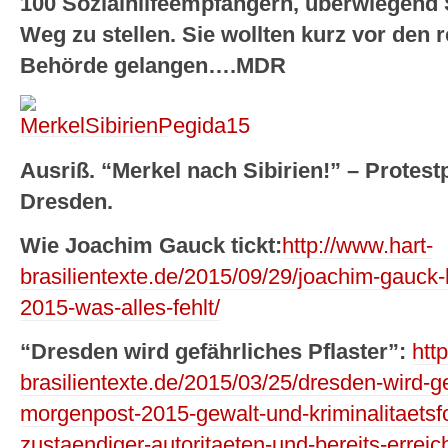
100 Sozialhilfeempfängern, überwiegend S
Weg zu stellen. Sie wollten kurz vor den 
Behörde gelangen….MDR
Ausriß. “Merkel nach Sibirien!” – Protest
Dresden.
Wie Joachim Gauck tickt:
http://www.hart-
brasilientexte.de/2015/09/29/joachim-gauck
2015-was-alles-fehlt/
“Dresden wird gefährliches Pflaster”:
htt
brasilientexte.de/2015/03/25/dresden-wird-ge
morgenpost-2015-gewalt-und-kriminalitaetsf
zustaendiger-autoritaeten-und-bereits-erreich