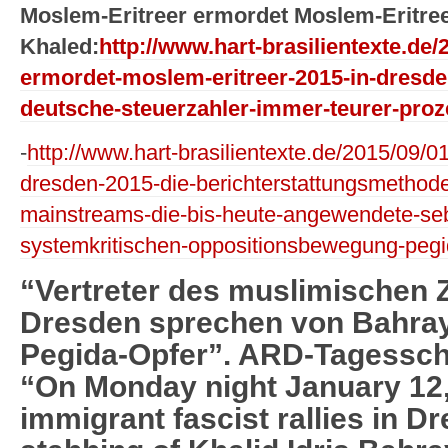
Moslem-Eritreer ermordet Moslem-Eritreer
Khaled:
http://www.hart-brasilientexte.de/
ermordet-moslem-eritreer-2015-in-dresden
deutsche-steuerzahler-immer-teurer-pro
-
http://www.hart-brasilientexte.de/2015/09/0
dresden-2015-die-berichterstattungsmethod
mainstreams-die-bis-heute-angewendete-seb
systemkritischen-oppositionsbewegung-pegi
“Vertreter des muslimischen
Dresden sprechen von Bahray
Pegida-Opfer”. ARD-Tagessch
“On Monday night January 12,
immigrant fascist rallies in D