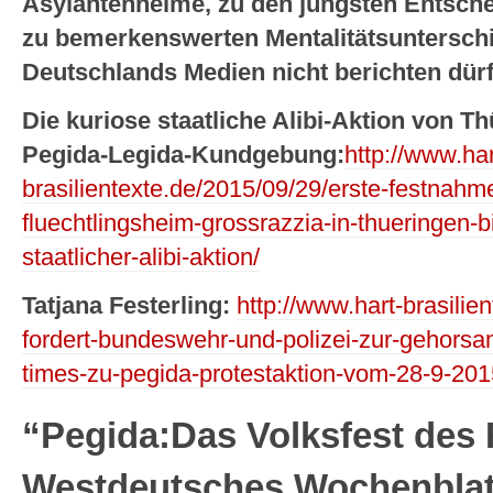
Asylantenheime, zu den jüngsten Entsche
zu bemerkenswerten Mentalitätsunterschi
Deutschlands Medien nicht berichten dürf
Die kuriose staatliche Alibi-Aktion von 
Pegida-Legida-Kundgebung:
http://www.har
brasilientexte.de/2015/09/29/erste-festnahm
fluechtlingsheim-grossrazzia-in-thueringen-bi
staatlicher-alibi-aktion/
Tatjana Festerling:
http://www.hart-brasilie
fordert-bundeswehr-und-polizei-zur-gehors
times-zu-pegida-protestaktion-vom-28-9-201
“Pegida
:
Das Volksfest des
Westdeutsches Wochenblatt