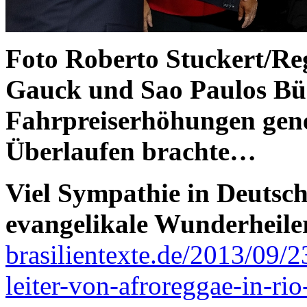
Foto Roberto Stuckert/Re
Gauck und Sao Paulos Bür
Fahrpreiserhöhungen gen
Überlaufen brachte…
Viel Sympathie in Deutsch
evangelikale Wunderheile
brasilientexte.de/2013/09/23
leiter-von-afroreggae-in-ri