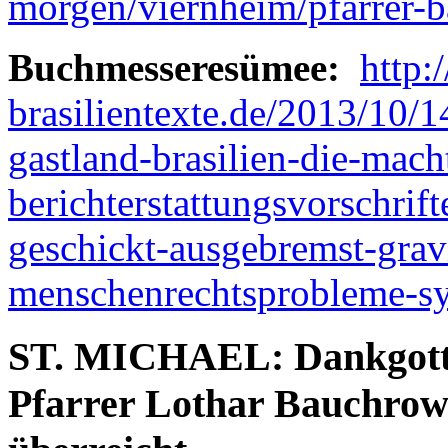
morgen/viernheim/pfarrer
Buchmesseresümee:
http:
brasilientexte.de/2013/10/
gastland-brasilien-die-mach
berichterstattungsvorschrif
geschickt-ausgebremst-grav
menschenrechtsprobleme-sys
ST. MICHAEL: Dankgotte
Pfarrer Lothar Bauchrowi