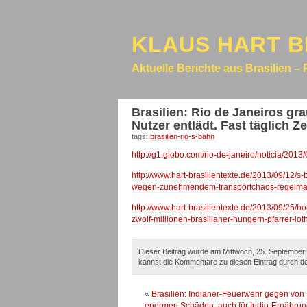
KLAUS HART B
Aktuelle Berichte aus Brasilien – 
Brasilien: Rio de Janeiros gr
Nutzer entlädt. Fast täglich 
tags:
brasilien-rio-s-bahn
http://g1.globo.com/rio-de-janeiro/noticia/2
http://www.hart-brasilientexte.de/2013/09/12/s-
wegen-zunehmendem-transportchaos-regelmasi
http://www.hart-brasilientexte.de/2013/09/25
zwolf-millionen-brasilianer-hungern-pfarrer-lot
Dieser Beitrag wurde am Mittwoch, 25. September 
kannst die Kommentare zu diesen Eintrag durch 
«
Brasilien: Indianer-Feuerwehr gegen von
enormen Schäden, auch für Indio-Ernährun