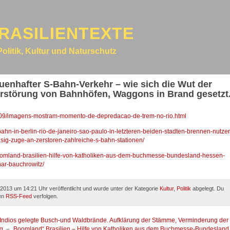
RASILIENTEXTE
Politik, Kultur und Naturschutz
auenhafter S-Bahn-Verkehr – wie sich die Wut der
Zerstörung von Bahnhöfen, Waggons in Brand gesetzt
013/09/imagens-mostram-momento-de-depredacao-de-trem-no-rio.html
bahn-in-berlin-rio-de-janeiro-sao-paulo-in-letzteren-beiden-stadten-brennen-nutzer
g-zuge-an-zerstoren-zahlreiche-s-bahn-stationen/
/boomland-brasilien-hilfe-von-katholiken-aus-dem-buchmesse-bundesland-hessen-
har-bauchrowitz/
2013 um 14:21 Uhr veröffentlicht und wurde unter der Kategorie
Kultur
,
Politik
abgelegt. Du
den
RSS-Feed
verfolgen.
 Indios gelegte Busch-und Waldbrände. Aufklärung der Stämme, Verminderung der
g.
–
„Boomland“ Brasilien – Hilfe von Katholiken aus dem Buchmesse-Bundesland