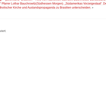
.“ Pfarrer Lothar Bauchrowitz(Südhessen Morgen). „Südamerikas Vorzeigestaat“. D
tholischer Kirche und Auslandspropaganda zu Brasilien unterscheiden.
»
iert.