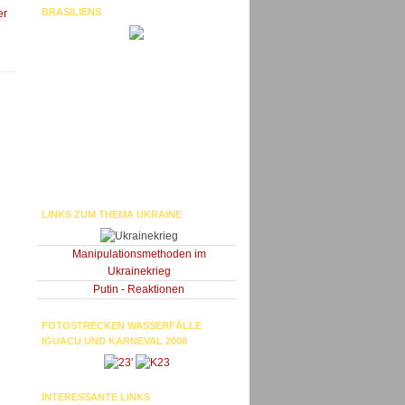
BRASILIENS
er
LINKS ZUM THEMA UKRAINE
Manipulationsmethoden im
Ukrainekrieg
Putin - Reaktionen
FOTOSTRECKEN WASSERFÄLLE
IGUACU UND KARNEVAL 2008
'
INTERESSANTE LINKS