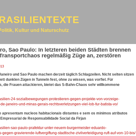
RASILIENTEXTE
Politik, Kultur und Naturschutz
iro, Sao Paulo: In letzteren beiden Städten brennen
ansportchaos regelmäßig Züge an, zerstören
013
neiro und Sao Paulo machen derzeit täglich Schlagzeilen. Nicht selten sitzen
tt dunklen Zügen in Tunneln fest, ohne zu wissen, was vorfiel. Für
s, die Frauen attackieren, bietet das S-Bahn-Chaos sehr willkommene
brasilien-24-sozialbewegungen-protestieren-gegen-projekte-von-vorzeige-
-de-janeiro-und-minas-gerais-rechtsverletzungen-viel-lob-fur-batista-vo/
e apresentam nucleos habitacionais distantes e sem os minimos atributos
 Empresarial de Responsabilidade Social da Firjan
brasilien-sao-paulo-prafektur-unter-neuem-burgermeister-eduardo-
-gegen-gravierende-luftvergiftung-stadtische-zivilverteidigung-ruft-auf-von-10-bis/