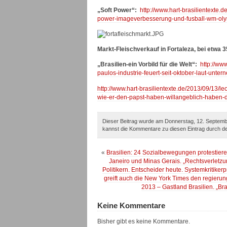
„Soft Power“:
http://www.hart-brasilientexte.d
power-imageverbesserung-und-fusball-wm-oly
Markt-Fleischverkauf in Fortaleza, bei etwa 
„Brasilien-ein Vorbild für die Welt“:
http://www
paulos-industrie-feuert-seit-oktober-laut-unt
http://www.hart-brasilientexte.de/2013/09/13/le
wie-er-den-papst-haben-willangeblich-haben-d
Dieser Beitrag wurde am Donnerstag, 12. Septembe
kannst die Kommentare zu diesen Eintrag durch 
«
Brasilien: 24 Sozialbewegungen protestiere
Janeiro und Minas Gerais. „Rechtsverletzun
Politikern. Entscheider heute. Systemkritikerpr
greift auch die New York Times den regierun
2013 – Gastland Brasilien. „Bra
Keine Kommentare
Bisher gibt es keine Kommentare.