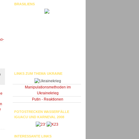
BRASILIENS
ao-
LINKS ZUM THEMA UKRAINE
u
Manipulationsmethoden im
Ukrainekrieg
de
Putin - Reaktionen
un
e
FOTOSTRECKEN WASSERFÄLLE
IGUACU UND KARNEVAL 2008
'
INTERESSANTE LINKS