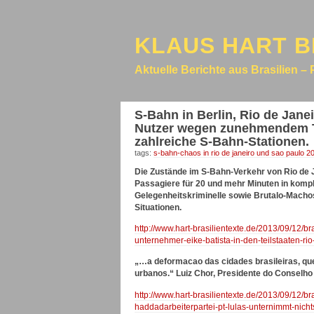
KLAUS HART B
Aktuelle Berichte aus Brasilien – 
S-Bahn in Berlin, Rio de Jane
Nutzer wegen zunehmendem Tr
zahlreiche S-Bahn-Stationen.
tags:
s-bahn-chaos in rio de janeiro und sao paulo 2
Die Zustände im S-Bahn-Verkehr von Rio de Ja
Passagiere für 20 und mehr Minuten in komple
Gelegenheitskriminelle sowie Brutalo-Macho
Situationen.
http://www.hart-brasilientexte.de/2013/09/12/
unternehmer-eike-batista-in-den-teilstaaten-rio
„…a deformacao das cidades brasileiras, qu
urbanos.“ Luiz Chor, Presidente do Conselho
http://www.hart-brasilientexte.de/2013/09/12/
haddadarbeiterpartei-pt-lulas-unternimmt-nichts