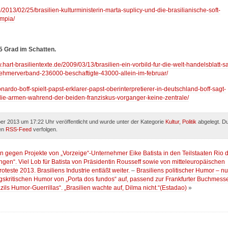
e/2013/02/25/brasilien-kulturministerin-marta-suplicy-und-die-brasilianische-soft-
mpia/
35 Grad im Schatten.
.hart-brasilientexte.de/2009/03/13/brasilien-ein-vorbild-fur-die-welt-handelsblatt-s
ernehmerverband-236000-beschaftigte-43000-allein-im-februar/
onardo-boff-spielt-papst-erklarer-papst-oberinterpretierer-in-deutschland-boff-sagt-
ie-armen-wahrend-der-beiden-franziskus-vorganger-keine-zentrale/
r 2013 um 17:22 Uhr veröffentlicht und wurde unter der Kategorie
Kultur
,
Politik
abgelegt. D
den
RSS-Feed
verfolgen.
n gegen Projekte von „Vorzeige“-Unternehmer Eike Batista in den Teilstaaten Rio 
gen“. Viel Lob für Batista von Präsidentin Rousseff sowie von mitteleuropäischen
oteste 2013. Brasiliens Industrie entläßt weiter.
–
Brasiliens politischer Humor – n
gskritischen Humor von „Porta dos fundos“ auf, passend zur Frankfurter Buchmess
zils Humor-Guerrillas“. „Brasilien wachte auf, Dilma nicht.“(Estadao)
»