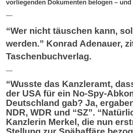
vorliegenden Dokumenten belogen – und z
—
“Wer nicht täuschen kann, soll
werden.” Konrad Adenauer, zi
Taschenbuchverlag.
—
“Wusste das Kanzleramt, dass
der USA für ein No-Spy-Abk
Deutschland gab? Ja, ergabe
NDR, WDR und “SZ”. “Natürlic
Kanzlerin Merkel, die nun ers
Stellung zur Spähaffäre bezo