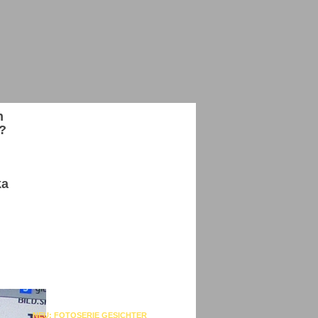
n
t?
ka
NEU: FOTOSERIE GESICHTER