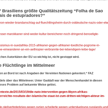
 Brasiliens größte Qualitätszeitung “Folha de Sao
ais de estupradores?”
schon-wieder-brandanschlag-auf-fluechtlingsheim-durch-ostdeutsche-nazis-oder-et
messer-marokkaner-sind-weder-kultur-bereicherer-noch-dringend-benoetigte-
assismus-in-suedafrika-2015-afrikaner-gegen-afrikaner-toedliche-pogrome-in-
he-einwanderer-an-ein-aethiopier-verbrannte-bei-lebendigem-leibe-tage/
en Autoritäten der EU so wichtig ist, nicht gestoppt wird.
e Flüchtlinge im Mittelmeer
en an Bord ist nach Angaben der Vereinten Nationen gekentert.“ FAZ
ls über das Mittelmeer. Unter Gaddafi war der Menschenhandel in diesen
ieses Problem auf bekannte Weise gelöst.
entexte.de/2015/03/19/die-nato-intervention-gegen-libyen-afrikas-
erreichte-resultate-der-islamische-staat-ist-zum-dritten-wichtigen-akteur-im-
ato-stellvertreterkrieg-gegen-syrien-scheiterte-wegen-unterstuetzung-russlands-und