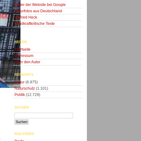
Bilder der Website bei Google
Naturfotos aus Deutschland
Wilfried Heck
Windkraftkritische Texte
SEITEN
Startseite
Impressum
Über den Autor
RESSORTS
Kultur
(6.975)
Naturschutz
(1.101)
Politik
(12.729)
SUCHEN
RSS-FEEDS
,