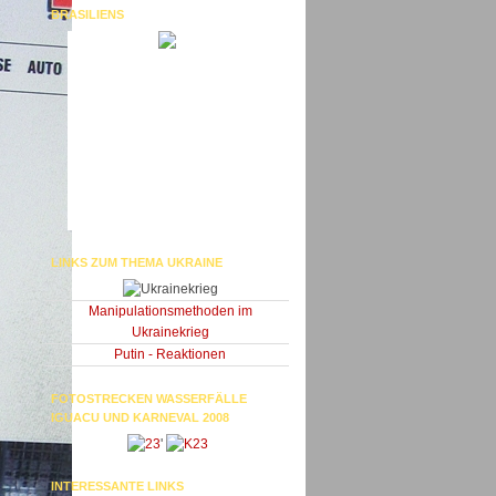
BRASILIENS
LINKS ZUM THEMA UKRAINE
Manipulationsmethoden im
Ukrainekrieg
Putin - Reaktionen
FOTOSTRECKEN WASSERFÄLLE
IGUACU UND KARNEVAL 2008
'
INTERESSANTE LINKS