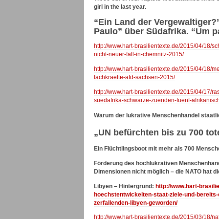
girl in the last year.
“Ein Land der Vergewaltiger?”
Paulo” über Südafrika. “Um p
http://www.hart-brasilientexte.de/2015/04/18/
nicht-neuer-fall-in-chemnitz-2015/
http://www.hart-brasilientexte.de/2015/04/18/
fachkraefte-afd-sachsen-2015/
http://www.hart-brasilientexte.de/2015/04/17/r
suedafrika-schwarze-zuenden-fuenf-afrikanisc
Warum der lukrative Menschenhandel staatlich
„UN befürchten bis zu 700 tot
Ein Flüchtlingsboot mit mehr als 700 Mensch
Förderung des hochlukrativen Menschenhande
Dimensionen nicht möglich – die NATO hat d
Libyen – Hintergrund:
http://www.hart-brasili
hoechstentwickelten-staat-ziele-und-bereits-
zerfallenden-libyen-geworden/
http://www.hart-brasilientexte.de/2015/03/18/n