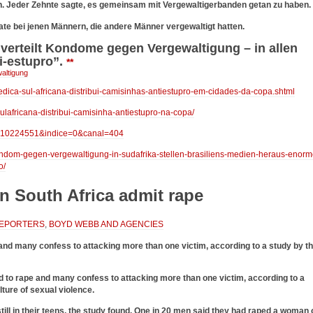
n. Jeder Zehnte sagte, es gemeinsam mit Vergewaltigerbanden getan zu haben.
ate bei jenen Männern, die andere Männer vergewaltigt hatten.
 verteilt Kondome gegen Vergewaltigung – in allen
i-estupro”.
**
altigung
dica-sul-africana-distribui-camisinhas-antiestupro-em-cidades-da-copa.shtml
sulafricana-distribui-camisinha-antiestupro-na-copa/
cod=10224551&indice=0&canal=404
kondom-gegen-vergewaltigung-in-sudafrika-stellen-brasiliens-medien-heraus-enorm
o/
n South Africa admit rape
REPORTERS
,
BOYD WEBB AND AGENCIES
and many confess to attacking more than one victim, according to a study by t
d to rape and many confess to attacking more than one victim, according to a
ture of sexual violence.
 still in their teens, the study found. One in 20 men said they had raped a woman 