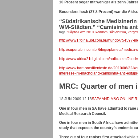
10 Prozent sogar mit weniger als zehn Jahre
Besonders hoch (27,8 Prozent) war die Aidsr
“Südafrikanische Medizinerin
WM-Städten.” “Camisinha ant
tags:
fuãÿball-wm 2010
,
kondom
,
sã¼dafrika
,
vergew
http://www1.folha.uol.com.br/mundo/754597-me
http://super.abril.com.br/blogs/planeta/medica-
http://www.africa21digital.com/noticia.kmf?
http://www.hart-brasilientexte.de/2010/06/22/
interesse-im-macholand-camisinha-anti-estupr
MRC: Quarter of men i
18 JUN 2009 12:18
SAPA AND M&G ONLINE 
One in four men in SA have admitted to rape 
Medical Research Council.
One in four men in South Africa have admitte
study that exposes the country’s endemic cul
Three out of four rapists first attacked while