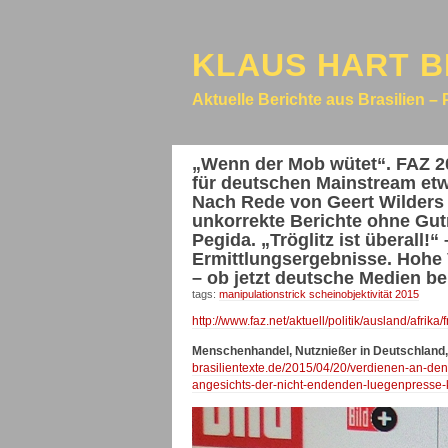
KLAUS HART B
Aktuelle Berichte aus Brasilien – 
„Wenn der Mob wütet“. FAZ 2
für deutschen Mainstream etwa
Nach Rede von Geert Wilders be
unkorrekte Berichte ohne Gut
Pegida. „Tröglitz ist überall
Ermittlungsergebnisse. Hohe 
– ob jetzt deutsche Medien be
tags:
manipulationstrick scheinobjektivität 2015
http://www.faz.net/aktuell/politik/ausland/af
Menschenhandel, Nutznießer in Deutschland,
brasilientexte.de/2015/04/20/verdienen-an-den-
angesichts-der-nicht-endenden-luegenpresse-k