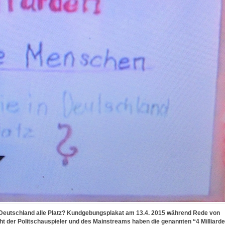
 Deutschland alle Platz? Kundgebungsplakat am 13.4. 2015 während Rede von
cht der Politschauspieler und des Mainstreams haben die genannten “4 Milliard