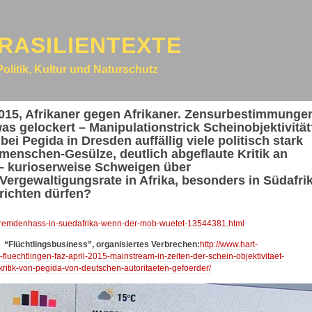
RASILIENTEXTE
Politik, Kultur und Naturschutz
015, Afrikaner gegen Afrikaner. Zensurbestimmunge
s gelockert – Manipulationstrick Scheinobjektivitä
i Pegida in Dresden auffällig viele politisch stark
menschen-Gesülze, deutlich abgeflaute Kritik an
!“ – kurioserweise Schweigen über
Vergewaltigungsrate in Afrika, besonders in Südafri
richten dürfen?
rika/fremdenhass-in-suedafrika-wenn-der-mob-wuetet-13544381.html
 “Flüchtlingsbusiness”, organisiertes Verbrechen:
http://www.hart-
fluechtlingen-faz-april-2015-mainstream-in-zeiten-der-schein-objektivitaet-
ritik-von-pegida-von-deutschen-autoritaeten-gefoerder/