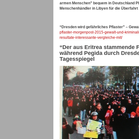
armen Menschen” bequem in Deutschland Plat
Menschenhändler in Libyen für die Überfahrt
“Dresden wird gefährliches Pflaster” – Gewal
pflaster-morgenpost-2015-gewalt-und-kriminali
resultate-interessante-vergleiche-mit/
“Der aus Eritrea stammende 
während Pegida durch Dresden
Tagesspiegel