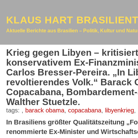
KLAUS HART BRASILIEN
Aktuelle Berichte aus Brasilien – Politik, Kultur und Nat
Krieg gegen Libyen – kritisier
konservativem Ex-Finanzminis
Carlos Bresser-Pereira. „In Li
revoltierendes Volk.“ Barack
Copacabana, Bombardement-Sta
Walther Stuetzle.
tags:
,
barack obama
,
copacabana
,
libyenkrieg
,
In Brasiliens größter Qualitätszeitung „F
renommierte Ex-Minister und Wirtschafts