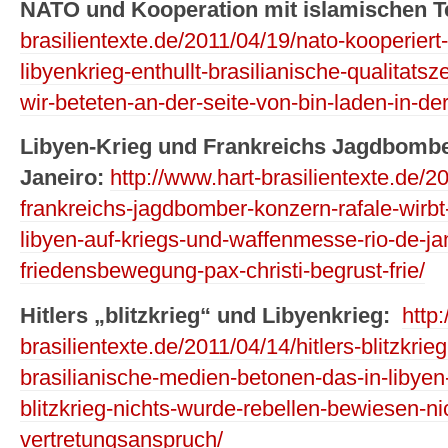
NATO und Kooperation mit islamischen Te
brasilientexte.de/2011/04/19/nato-kooperiert-
libyenkrieg-enthullt-brasilianische-qualitats
wir-beteten-an-der-seite-von-bin-laden-in-d
Libyen-Krieg und Frankreichs Jagdbombe
Janeiro:
http://www.hart-brasilientexte.de/2
frankreichs-jagdbomber-konzern-rafale-wirbt
libyen-auf-kriegs-und-waffenmesse-rio-de-jane
friedensbewegung-pax-christi-begrust-frie/
Hitlers „blitzkrieg“ und Libyenkrieg:
http
brasilientexte.de/2011/04/14/hitlers-blitzkrie
brasilianische-medien-betonen-das-in-libye
blitzkrieg-nichts-wurde-rebellen-bewiesen-ni
vertretungsanspruch/