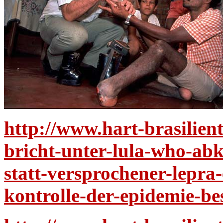
http://www.hart-brasilient
bricht-unter-lula-who-ab
statt-versprochener-lepra
kontrolle-der-epidemie-be