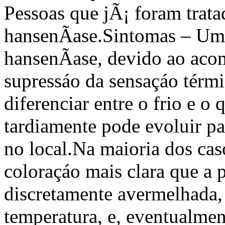
Pessoas que jÃ¡ foram trat
hansenÃ­ase.
Sintomas – Um 
hansenÃ­ase, devido ao aco
supressáo da sensaçáo térmi
diferenciar entre o frio e o
tardiamente pode evoluir p
no local.
Na maioria dos ca
coloraçáo mais clara que a 
discretamente avermelhada,
temperatura, e, eventualmen