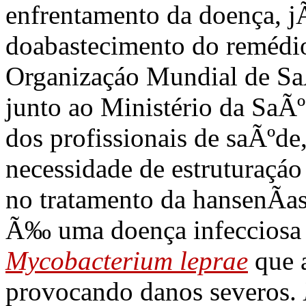
enfrentamento da doença, j
doabastecimento do remédio
Organizaçáo Mundial de Sa
junto ao Ministério da SaÃº
dos profissionais de saÃºde,
necessidade de estruturaçáo
no tratamento da hansenÃ­as
Ã‰ uma doença infecciosa 
Mycobacterium leprae
que 
provocando danos severos.