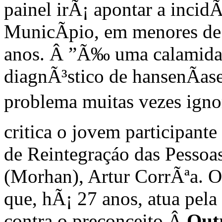
painel irÃ¡ apontar a incid
MunicÃ­pio, em menores de 
anos.
Â
”Ã‰ uma calamidad
diagnÃ³stico de hansenÃ­as
problema muitas vezes ignor
critica o jovem participan
de Reintegraçáo das Pessoa
(Morhan), Artur CorrÃªa. 
que, hÃ¡ 27 anos, atua pela
contra o preconceito.
Â
Out