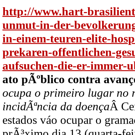
http://www.hart-brasilient
unmut-in-der-bevolkerung
in-einem-teuren-elite-hospi
prekaren-offentlichen-ges
aufsuchen-die-er-immer-
ato pÃºblico contra avanç
ocupa o primeiro lugar no 
incidÃªncia da doença
Â
Ce
estados váo ocupar o gram
prÃ³ximo dia 13 (quarta-feir