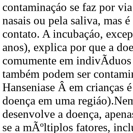
contaminaçáo se faz por via
nasais ou pela saliva, mas 
contato. A incubaçáo, exce
anos), explica por que a do
comumente em indivÃ­duos a
também podem ser contamina
Hanseniase Â em crianças é 
doença em uma regiáo).
Nem
desenvolve a doença, apenas
se a mÃºltiplos fatores, inc