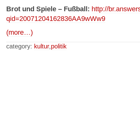
Brot und Spiele – Fußball:
http://br.answe
qid=20071204162836AA9wWw9
(more…)
category:
kultur
,
politik