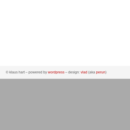
© klaus hart – powered by
wordpress
– design:
vlad
(aka
perun
)