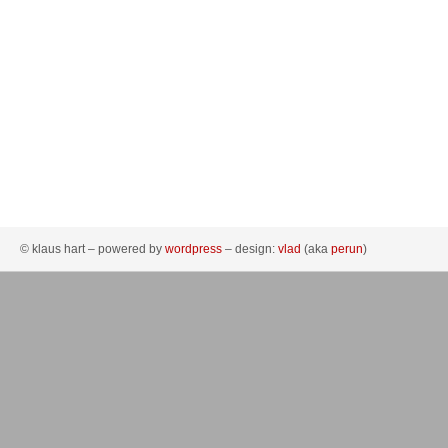
© klaus hart – powered by
wordpress
– design:
vlad
(aka
perun
)