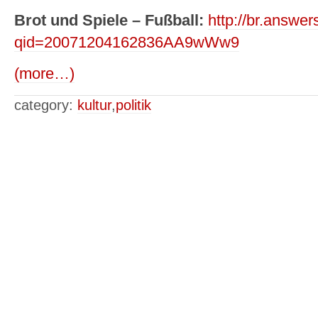
Brot und Spiele – Fußball:
http://br.answe
qid=20071204162836AA9wWw9
(more…)
category:
kultur
,
politik